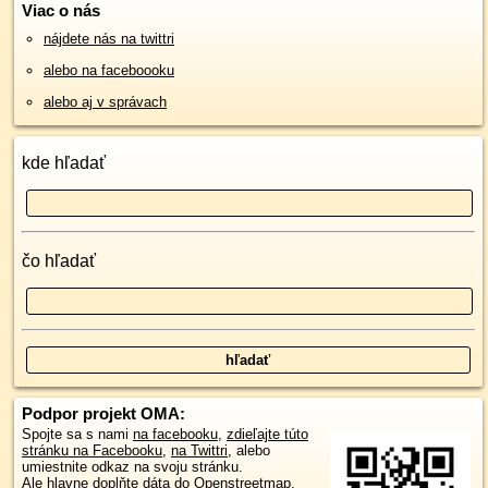
Viac o nás
nájdete nás na twittri
alebo na faceboooku
alebo aj v správach
kde hľadať
čo hľadať
Podpor projekt OMA:
Spojte sa s nami
na facebooku
,
zdieľajte túto
stránku na Facebooku
,
na Twittri
, alebo
umiestnite odkaz na svoju stránku.
Ale hlavne doplňte dáta do Openstreetmap,