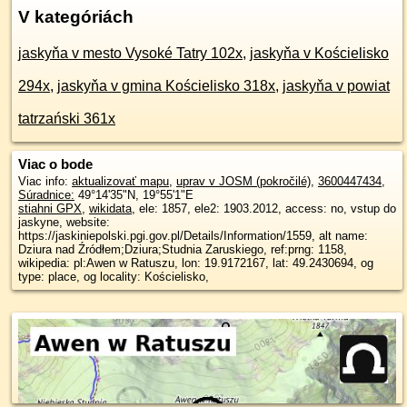
V kategóriách
jaskyňa v mesto Vysoké Tatry 102x
,
jaskyňa v Kościelisko
294x
,
jaskyňa v gmina Kościelisko 318x
,
jaskyňa v powiat
tatrzański 361x
Viac o bode
Viac info:
aktualizovať mapu
,
uprav v JOSM (pokročilé)
,
3600447434
,
Súradnice:
49°14'35"N
,
19°55'1"E
stiahni GPX
,
wikidata
, ele: 1857, ele2: 1903.2012, access: no, vstup do
jaskyne, website:
https://jaskiniepolski.pgi.gov.pl/Details/Information/1559, alt name:
Dziura nad Źródłem;Dziura;Studnia Zaruskiego, ref:prng: 1158,
wikipedia: pl:Awen w Ratuszu, lon: 19.9172167, lat: 49.2430694, og
type: place, og locality: Kościelisko,