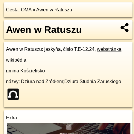
Cesta:
OMA
»
Awen w Ratuszu
Awen w Ratuszu
Awen w Ratuszu
: jaskyňa, číslo T.E-12.24,
webstránka
,
wikipédia
,
gmina Kościelisko
názvy: Dziura nad Źródłem;Dziura;Studnia Zaruskiego
Extra: