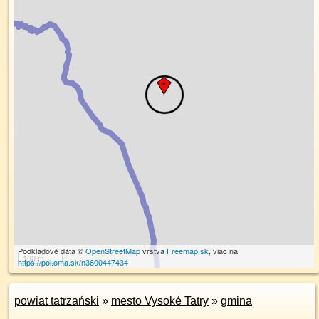
Podkladové dáta ©
OpenStreetMap
vrstva
Freemap.sk
, viac na
100 m
https://poi.oma.sk/n3600447434
powiat tatrzański
»
mesto Vysoké Tatry
»
gmina