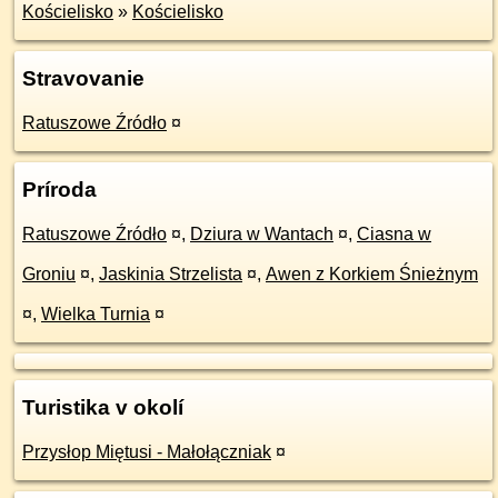
Kościelisko
»
Kościelisko
Stravovanie
Ratuszowe Źródło
¤
Príroda
Ratuszowe Źródło
¤
,
Dziura w Wantach
¤
,
Ciasna w
Groniu
¤
,
Jaskinia Strzelista
¤
,
Awen z Korkiem Śnieżnym
¤
,
Wielka Turnia
¤
Turistika v okolí
Przysłop Miętusi - Małołączniak
¤