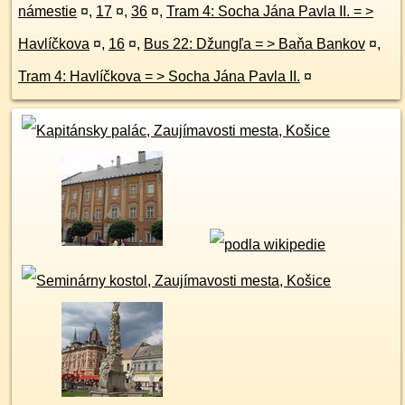
námestie
¤
,
17
¤
,
36
¤
,
Tram 4: Socha Jána Pavla II. = >
Havlíčkova
¤
,
16
¤
,
Bus 22: Džungľa = > Baňa Bankov
¤
,
Tram 4: Havlíčkova = > Socha Jána Pavla II.
¤