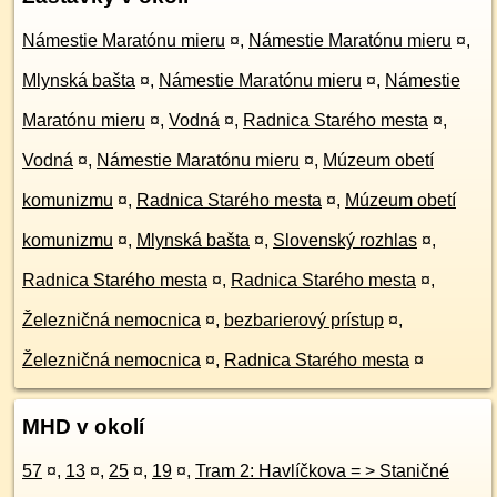
Námestie Maratónu mieru
¤
,
Námestie Maratónu mieru
¤
,
Mlynská bašta
¤
,
Námestie Maratónu mieru
¤
,
Námestie
Maratónu mieru
¤
,
Vodná
¤
,
Radnica Starého mesta
¤
,
Vodná
¤
,
Námestie Maratónu mieru
¤
,
Múzeum obetí
komunizmu
¤
,
Radnica Starého mesta
¤
,
Múzeum obetí
komunizmu
¤
,
Mlynská bašta
¤
,
Slovenský rozhlas
¤
,
Radnica Starého mesta
¤
,
Radnica Starého mesta
¤
,
Železničná nemocnica
¤
,
bezbarierový prístup
¤
,
Železničná nemocnica
¤
,
Radnica Starého mesta
¤
MHD v okolí
57
¤
,
13
¤
,
25
¤
,
19
¤
,
Tram 2: Havlíčkova = > Staničné