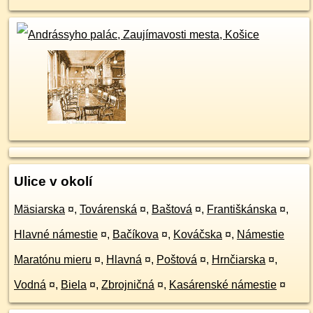
Ulice v okolí
Mäsiarska
¤
,
Továrenská
¤
,
Baštová
¤
,
Františkánska
¤
,
Hlavné námestie
¤
,
Bačíkova
¤
,
Kováčska
¤
,
Námestie
Maratónu mieru
¤
,
Hlavná
¤
,
Poštová
¤
,
Hrnčiarska
¤
,
Vodná
¤
,
Biela
¤
,
Zbrojničná
¤
,
Kasárenské námestie
¤