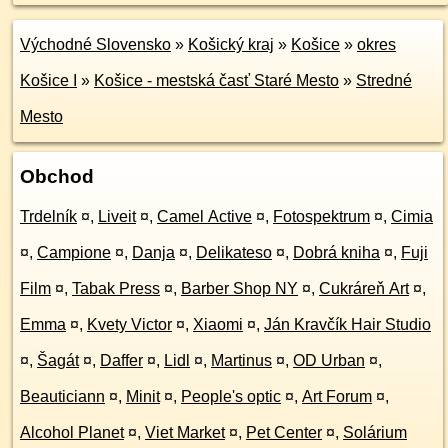
Východné Slovensko
»
Košický kraj
»
Košice
»
okres
Košice I
»
Košice - mestská časť Staré Mesto
»
Stredné
Mesto
Obchod
Trdelník
¤
,
Liveit
¤
,
Camel Active
¤
,
Fotospektrum
¤
,
Cimia
¤
,
Campione
¤
,
Danja
¤
,
Delikateso
¤
,
Dobrá kniha
¤
,
Fuji
Film
¤
,
Tabak Press
¤
,
Barber Shop NY
¤
,
Cukráreň Art
¤
,
Emma
¤
,
Kvety Victor
¤
,
Xiaomi
¤
,
Ján Kravčík Hair Studio
¤
,
Šagát
¤
,
Daffer
¤
,
Lidl
¤
,
Martinus
¤
,
OD Urban
¤
,
Beauticiann
¤
,
Minit
¤
,
People's optic
¤
,
Art Forum
¤
,
Alcohol Planet
¤
,
Viet Market
¤
,
Pet Center
¤
,
Solárium