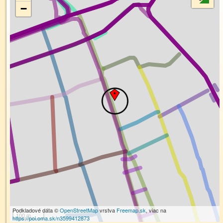
−
Podkladové dáta ©
OpenStreetMap
vrstva
Freemap.sk
, viac na
100 m
https://poi.oma.sk/n3599412873