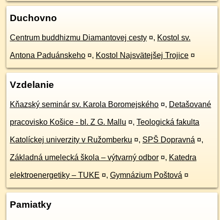
Duchovno
Centrum buddhizmu Diamantovej cesty
¤
,
Kostol sv.
Antona Paduánskeho
¤
,
Kostol Najsvätejšej Trojice
¤
Vzdelanie
Kňazský seminár sv. Karola Boromejského
¤
,
Detašované
pracovisko Košice - bl. Z G. Mallu
¤
,
Teologická fakulta
Katolíckej univerzity v Ružomberku
¤
,
SPŠ Dopravná
¤
,
Základná umelecká škola – výtvarný odbor
¤
,
Katedra
elektroenergetiky – TUKE
¤
,
Gymnázium Poštová
¤
Pamiatky