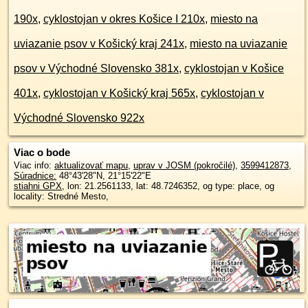
190x
,
cyklostojan v okres Košice I 210x
,
miesto na
uviazanie psov v Košický kraj 241x
,
miesto na uviazanie
psov v Východné Slovensko 381x
,
cyklostojan v Košice
401x
,
cyklostojan v Košický kraj 565x
,
cyklostojan v
Východné Slovensko 922x
Viac o bode
Viac info:
aktualizovať mapu
,
uprav v JOSM (pokročilé)
,
3599412873
,
Súradnice:
48°43'28"N
,
21°15'22"E
stiahni GPX
, lon: 21.2561133, lat: 48.7246352, og type: place, og
locality: Stredné Mesto,