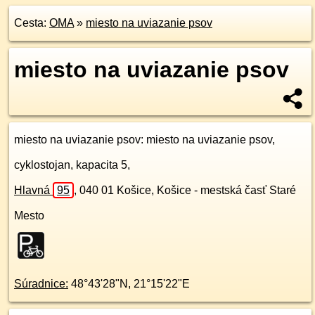
Cesta:
OMA
»
miesto na uviazanie psov
miesto na uviazanie psov
miesto na uviazanie psov
: miesto na uviazanie psov,
cyklostojan, kapacita 5,
Hlavná
95
,
040 01
Košice, Košice - mestská časť Staré
Mesto
Súradnice:
48°43'28"N
,
21°15'22"E