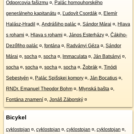
Odporcovia fašizmu
¤
,
Palác hornouhorského
generálneho kapitanátu
¤
,
Ľudovít Csordák
¤
,
Elemír
Halász-Hradil
¤
,
Andrášiho palác
¤
,
Sándor Márai
¤
,
Hlava
s rohami
¤
,
Hlava s rohami
¤
,
János Esterházy
¤
,
Čákiho-
Dezőfiho palác
¤
,
fontána
¤
,
Radványi Géza
¤
,
Sándor
Márai
¤
,
socha
¤
,
socha
¤
,
Immaculata
¤
,
Ján Batsányi
¤
,
socha
¤
,
socha
¤
,
socha
¤
,
socha
¤
,
Žobrák
¤
,
Tinódi
Sebestyén
¤
,
Palác Spišskej komory
¤
,
Ján Bocatius
¤
,
RNDr. Emanuel Theodor Bohm
¤
,
Mlynská bašta
¤
,
Fontána znamení
¤
,
Jonáš Záborský
¤
Bicykel
cyklostojan
¤
,
cyklostojan
¤
,
cyklostojan
¤
,
cyklostojan
¤
,