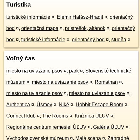
Turistika
turistické informácie
¤
,
Elemír Halász-Hradil
¤
,
orientačný
bod
¤
,
orientačná mapa
¤
,
prístrešok, altánok
¤
,
orientačný
bod
¤
,
turistické informácie
¤
,
orientačný bod
¤
,
studňa
¤
Voľný čas
miesto na uviazanie psov
¤
,
park
¤
,
Slovenské technické
múzeum
¤
,
miesto na uviazanie psov
¤
,
Romathan
¤
,
miesto na uviazanie psov
¤
,
miesto na uviazanie psov
¤
,
Authentica
¤
,
Úsmev
¤
,
Niké
¤
,
Hobbit Escape Room
¤
,
Connect klub
¤
,
The Rooms
¤
,
Knižnica ÚĽUV
¤
,
Regionálne centrum remesiel ÚĽUV
¤
,
Galéria ÚĽUV
¤
,
Východoslovenské múzeum
¤
,
Malá scéna
¤
,
Záhradné