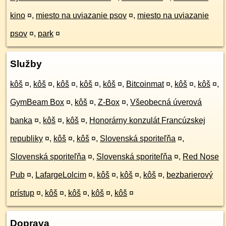
kino
¤
,
miesto na uviazanie psov
¤
,
miesto na uviazanie
psov
¤
,
park
¤
Služby
kôš
¤
,
kôš
¤
,
kôš
¤
,
kôš
¤
,
kôš
¤
,
Bitcoinmat
¤
,
kôš
¤
,
kôš
¤
,
GymBeam Box
¤
,
kôš
¤
,
Z-Box
¤
,
Všeobecná úverová
banka
¤
,
kôš
¤
,
kôš
¤
,
Honorárny konzulát Francúzskej
republiky
¤
,
kôš
¤
,
kôš
¤
,
Slovenská sporiteľňa
¤
,
Slovenská sporiteľňa
¤
,
Slovenská sporiteľňa
¤
,
Red Nose
Pub
¤
,
LafargeLolcim
¤
,
kôš
¤
,
kôš
¤
,
kôš
¤
,
bezbarierový
prístup
¤
,
kôš
¤
,
kôš
¤
,
kôš
¤
,
kôš
¤
Doprava