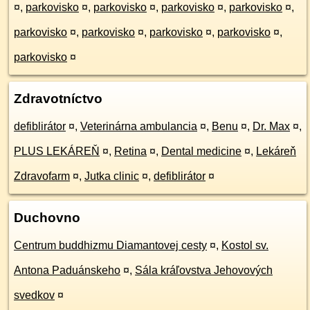
¤
,
parkovisko
¤
,
parkovisko
¤
,
parkovisko
¤
,
parkovisko
¤
,
parkovisko
¤
,
parkovisko
¤
,
parkovisko
¤
,
parkovisko
¤
,
parkovisko
¤
Zdravotníctvo
defiblirátor
¤
,
Veterinárna ambulancia
¤
,
Benu
¤
,
Dr. Max
¤
,
PLUS LEKÁREŇ
¤
,
Retina
¤
,
Dental medicine
¤
,
Lekáreň
Zdravofarm
¤
,
Jutka clinic
¤
,
defiblirátor
¤
Duchovno
Centrum buddhizmu Diamantovej cesty
¤
,
Kostol sv.
Antona Paduánskeho
¤
,
Sála kráľovstva Jehovových
svedkov
¤