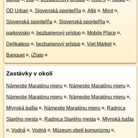
OD Urban
¤
,
Slovenská sporiteľňa
¤
,
Albi
¤
,
Minit
¤
,
Slovenská sporiteľňa
¤
,
Slovenská sporiteľňa
¤
,
parkovisko
¤
,
bezbarierový prístup
¤
,
Mobile Place
¤
,
Delikateso
¤
,
bezbarierový prístup
¤
,
Viet Market
¤
,
Banquet
¤
,
iZlato
¤
Zastávky v okolí
Námestie Maratónu mieru
¤
,
Námestie Maratónu mieru
¤
,
Námestie Maratónu mieru
¤
,
Námestie Maratónu mieru
¤
,
Mlynská bašta
¤
,
Námestie Maratónu mieru
¤
,
Radnica
Starého mesta
¤
,
Radnica Starého mesta
¤
,
Mlynská bašta
¤
,
Vodná
¤
,
Vodná
¤
,
Múzeum obetí komunizmu
¤
,