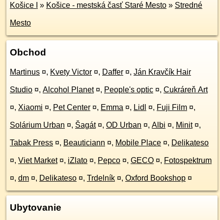
Košice I
»
Košice - mestská časť Staré Mesto
»
Stredné
Mesto
Obchod
Martinus
¤
,
Kvety Victor
¤
,
Daffer
¤
,
Ján Kravčík Hair
Studio
¤
,
Alcohol Planet
¤
,
People's optic
¤
,
Cukráreň Art
¤
,
Xiaomi
¤
,
Pet Center
¤
,
Emma
¤
,
Lidl
¤
,
Fuji Film
¤
,
Solárium Urban
¤
,
Šagát
¤
,
OD Urban
¤
,
Albi
¤
,
Minit
¤
,
Tabak Press
¤
,
Beauticiann
¤
,
Mobile Place
¤
,
Delikateso
¤
,
Viet Market
¤
,
iZlato
¤
,
Pepco
¤
,
GECO
¤
,
Fotospektrum
¤
,
dm
¤
,
Delikateso
¤
,
Trdelník
¤
,
Oxford Bookshop
¤
Ubytovanie