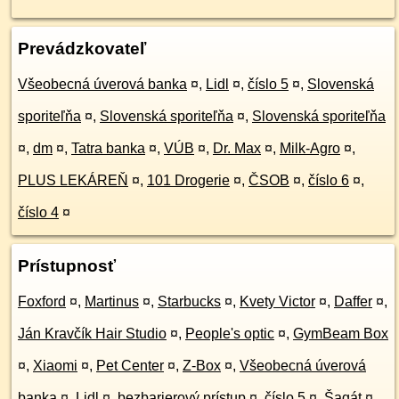
Prevádzkovateľ
Všeobecná úverová banka
¤
,
Lidl
¤
,
číslo 5
¤
,
Slovenská
sporiteľňa
¤
,
Slovenská sporiteľňa
¤
,
Slovenská sporiteľňa
¤
,
dm
¤
,
Tatra banka
¤
,
VÚB
¤
,
Dr. Max
¤
,
Milk-Agro
¤
,
PLUS LEKÁREŇ
¤
,
101 Drogerie
¤
,
ČSOB
¤
,
číslo 6
¤
,
číslo 4
¤
Prístupnosť
Foxford
¤
,
Martinus
¤
,
Starbucks
¤
,
Kvety Victor
¤
,
Daffer
¤
,
Ján Kravčík Hair Studio
¤
,
People's optic
¤
,
GymBeam Box
¤
,
Xiaomi
¤
,
Pet Center
¤
,
Z-Box
¤
,
Všeobecná úverová
banka
¤
,
Lidl
¤
,
bezbarierový prístup
¤
,
číslo 5
¤
,
Šagát
¤
,