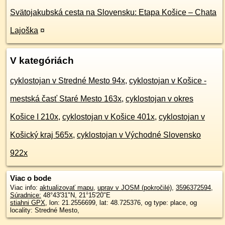
Svätojakubská cesta na Slovensku: Etapa Košice – Chata
Lajoška
¤
V kategóriách
cyklostojan v Stredné Mesto 94x
,
cyklostojan v Košice -
mestská časť Staré Mesto 163x
,
cyklostojan v okres
Košice I 210x
,
cyklostojan v Košice 401x
,
cyklostojan v
Košický kraj 565x
,
cyklostojan v Východné Slovensko
922x
Viac o bode
Viac info:
aktualizovať mapu
,
uprav v JOSM (pokročilé)
,
3596372594
,
Súradnice:
48°43'31"N
,
21°15'20"E
stiahni GPX
, lon: 21.2556699, lat: 48.725376, og type: place, og
locality: Stredné Mesto,