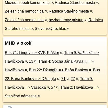
Múzeum obetí komunizmu
¤
,
Radnica Starého mesta
¤
,
Železničná nemocnica
¤
,
Radnica Starého mesta
¤
,
Železničná nemocnica
¤
,
bezbarierový prístup
¤
,
Radnica
Starého mesta
¤
,
Slovenský rozhlas
¤
MHD v okolí
Bus 71: Lingov = > KVP, Kláštor
¤
,
Tram 9: Važecká = >
Havlíčkova
¤
,
13
¤
,
Tram 4: Socha Jána Pavla II. = >
Havlíčkova
¤
,
Bus 22: Džungľa = > Baňa Bankov
¤
,
Bus
22: Baňa Bankov = > Džungľa
¤
,
71
¤
,
27
¤
,
Tram 9:
Havlíčkova = > Važecká
¤
,
57
¤
,
Tram 2: Havlíčkova = >
Staničné námestie
¤