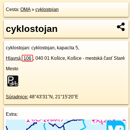
Cesta:
OMA
»
cyklostojan
cyklostojan
cyklostojan
: cyklostojan, kapacita 5,
Hlavná
106
,
040 01
Košice, Košice - mestská časť Staré
Mesto
Súradnice:
48°43'31"N
,
21°15'20"E
Extra: