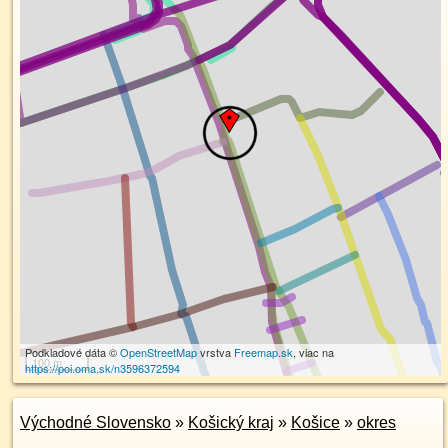
Podkladové dáta ©
OpenStreetMap
vrstva
Freemap.sk
, viac na
100 m
https://poi.oma.sk/n3596372594
Východné Slovensko
»
Košický kraj
»
Košice
»
okres