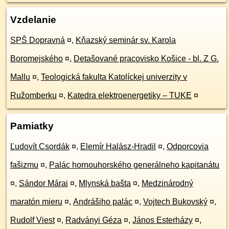
Vzdelanie
SPŠ Dopravná
¤
,
Kňazský seminár sv. Karola
Boromejského
¤
,
Detašované pracovisko Košice - bl. Z G.
Mallu
¤
,
Teologická fakulta Katolíckej univerzity v
Ružomberku
¤
,
Katedra elektroenergetiky – TUKE
¤
Pamiatky
Ľudovít Csordák
¤
,
Elemír Halász-Hradil
¤
,
Odporcovia
fašizmu
¤
,
Palác hornouhorského generálneho kapitanátu
¤
,
Sándor Márai
¤
,
Mlynská bašta
¤
,
Medzinárodný
maratón mieru
¤
,
Andrášiho palác
¤
,
Vojtech Bukovský
¤
,
Rudolf Viest
¤
,
Radványi Géza
¤
,
János Esterházy
¤
,