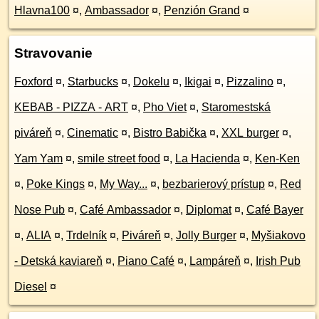
Hlavna100
¤
,
Ambassador
¤
,
Penzión Grand
¤
Stravovanie
Foxford
¤
,
Starbucks
¤
,
Dokelu
¤
,
Ikigai
¤
,
Pizzalino
¤
,
KEBAB - PIZZA - ART
¤
,
Pho Viet
¤
,
Staromestská
piváreň
¤
,
Cinematic
¤
,
Bistro Babička
¤
,
XXL burger
¤
,
Yam Yam
¤
,
smile street food
¤
,
La Hacienda
¤
,
Ken-Ken
¤
,
Poke Kings
¤
,
My Way...
¤
,
bezbarierový prístup
¤
,
Red
Nose Pub
¤
,
Café Ambassador
¤
,
Diplomat
¤
,
Café Bayer
¤
,
ALIA
¤
,
Trdelník
¤
,
Piváreň
¤
,
Jolly Burger
¤
,
Myšiakovo
- Detská kaviareň
¤
,
Piano Café
¤
,
Lampáreň
¤
,
Irish Pub
Diesel
¤