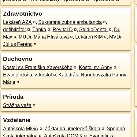
Zdravotníctvo
Lekáreň AZA
¤
,
Súkromná zubná ambulancia
¤
,
defiblirátor
¤
,
Ťapka
¤
,
Revital D
¤
,
StudioDental
¤
,
Dr.
Max
¤
,
MUDr. Mária Hliváková
¤
,
Lekáreň KIM
¤
,
MVDr.
Július Ferenc
¤
Duchovno
Kostol sv. Františka Xaverského
¤
,
Kostol sv. Anny
¤
,
Evanjelický a. v. kostol
¤
,
Katedrála Nanebovzatia Panny
Márie
¤
Príroda
Strážna veža
¤
Vzdelanie
Autoškola MIGA
¤
,
Základná umelecká škola
¤
,
Spojená
škola internátna
¤
,
Autoškola DOMIK
¤
,
Evanjelická