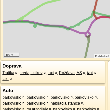
100 m
Podkladové
Doprava
Trafika
¤
,
predaj lístkov
¤
,
taxi
¤
,
Rožňava, AS
¤
,
taxi
¤
,
taxi
¤
Auto
parkovisko
¤
,
parkovisko
¤
,
parkovisko
¤
,
parkovisko
¤
,
parkovisko
¤
,
parkovisko
¤
,
nabíjacia stanica
¤
,
parkovisko
¤
,
rm autodiely
¤
,
parkovisko
¤
,
parkovisko
¤