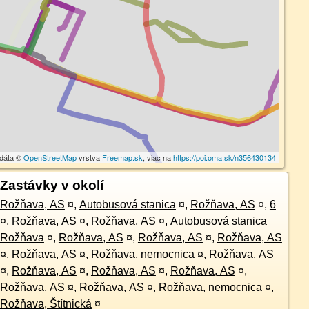
 dáta ©
OpenStreetMap
vrstva
Freemap.sk
, viac na
https://poi.oma.sk/n356430134
Zastávky v okolí
Rožňava, AS
¤
,
Autobusová stanica
¤
,
Rožňava, AS
¤
,
6
¤
,
Rožňava, AS
¤
,
Rožňava, AS
¤
,
Autobusová stanica
Rožňava
¤
,
Rožňava, AS
¤
,
Rožňava, AS
¤
,
Rožňava, AS
¤
,
Rožňava, AS
¤
,
Rožňava, nemocnica
¤
,
Rožňava, AS
¤
,
Rožňava, AS
¤
,
Rožňava, AS
¤
,
Rožňava, AS
¤
,
Rožňava, AS
¤
,
Rožňava, AS
¤
,
Rožňava, nemocnica
¤
,
Rožňava, Štítnická
¤