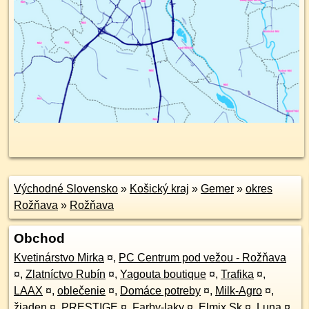
Východné Slovensko
»
Košický kraj
»
Gemer
»
okres
Rožňava
»
Rožňava
Obchod
Kvetinárstvo Mirka
¤
,
PC Centrum pod vežou - Rožňava
¤
,
Zlatníctvo Rubín
¤
,
Yagouta boutique
¤
,
Trafika
¤
,
LAAX
¤
,
oblečenie
¤
,
Domáce potreby
¤
,
Milk-Agro
¤
,
žiaden
¤
,
PRESTIGE
¤
,
Farby-laky
¤
,
Elmix Sk
¤
,
Luna
¤
,