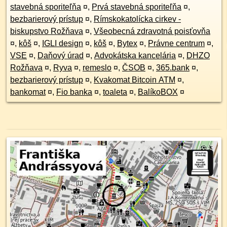
stavebná sporiteľňa
¤
,
Prvá stavebná sporiteľňa
¤
,
bezbarierový prístup
¤
,
Rímskokatolícka cirkev -
biskupstvo Rožňava
¤
,
Všeobecná zdravotná poisťovňa
¤
,
kôš
¤
,
IGLI design
¤
,
kôš
¤
,
Bytex
¤
,
Právne centrum
¤
,
VSE
¤
,
Daňový úrad
¤
,
Advokátska kancelária
¤
,
DHZO
Rožňava
¤
,
Ryva
¤
,
remeslo
¤
,
ČSOB
¤
,
365.bank
¤
,
bezbarierový prístup
¤
,
Kvakomat Bitcoin ATM
¤
,
bankomat
¤
,
Fio banka
¤
,
toaleta
¤
,
BalíkoBOX
¤