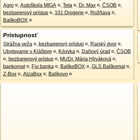
Agro
¤
,
Autoškola MIGA
¤
,
Teta
¤
,
Dr. Max
¤
,
ČSOB
¤
,
bezbarierový prístup
¤
,
101 Drogerie
¤
,
Rožňava
¤
,
BalíkoBOX
¤
Prístupnosť
Strážna veža
¤
,
bezbarierový prístup
¤
,
Rajský dvor
¤
,
Ubytovanie v Kláštore
¤
,
Kilovka
¤
,
Daňový úrad
¤
,
ČSOB
¤
,
bezbarierový prístup
¤
,
MUDr. Mária Hliváková
¤
,
bankomat
¤
,
Fio banka
¤
,
BalíkoBOX
¤
,
GLS Balíkomat
¤
,
Z-Box
¤
,
AlzaBox
¤
,
Balíkovo
¤