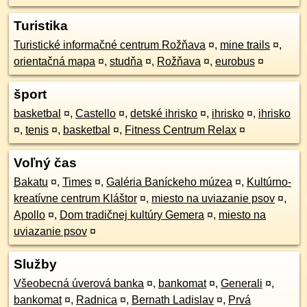
Turistika
Turistické informačné centrum Rožňava
¤
,
mine trails
¤
,
orientačná mapa
¤
,
studňa
¤
,
Rožňava
¤
,
eurobus
¤
šport
basketbal
¤
,
Castello
¤
,
detské ihrisko
¤
,
ihrisko
¤
,
ihrisko
¤
,
tenis
¤
,
basketbal
¤
,
Fitness Centrum Relax
¤
Voľný čas
Bakatu
¤
,
Times
¤
,
Galéria Baníckeho múzea
¤
,
Kultúrno-
kreatívne centrum Kláštor
¤
,
miesto na uviazanie psov
¤
,
Apollo
¤
,
Dom tradičnej kultúry Gemera
¤
,
miesto na
uviazanie psov
¤
Služby
Všeobecná úverová banka
¤
,
bankomat
¤
,
Generali
¤
,
bankomat
¤
,
Radnica
¤
,
Bernath Ladislav
¤
,
Prvá