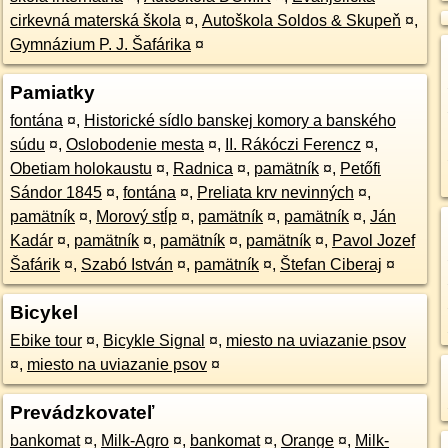
cirkevná materská škola
¤
,
Autoškola Soldos & Skupeň
¤
,
Gymnázium P. J. Šafárika
¤
Pamiatky
fontána
¤
,
Historické sídlo banskej komory a banského
súdu
¤
,
Oslobodenie mesta
¤
,
II. Rákóczi Ferencz
¤
,
Obetiam holokaustu
¤
,
Radnica
¤
,
pamätník
¤
,
Petőfi
Sándor 1845
¤
,
fontána
¤
,
Preliata krv nevinných
¤
,
pamätník
¤
,
Morový stĺp
¤
,
pamätník
¤
,
pamätník
¤
,
Ján
Kadár
¤
,
pamätník
¤
,
pamätník
¤
,
pamätník
¤
,
Pavol Jozef
Šafárik
¤
,
Szabó István
¤
,
pamätník
¤
,
Štefan Ciberaj
¤
Bicykel
Ebike tour
¤
,
Bicykle Signal
¤
,
miesto na uviazanie psov
¤
,
miesto na uviazanie psov
¤
Prevádzkovateľ
bankomat
¤
,
Milk-Agro
¤
,
bankomat
¤
,
Orange
¤
,
Milk-