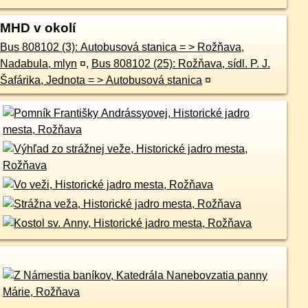
MHD v okolí
Bus 808102 (3): Autobusová stanica = > Rožňava,
Nadabula, mlyn
¤
,
Bus 808102 (25): Rožňava, sídl. P. J.
Šafárika, Jednota = > Autobusová stanica
¤