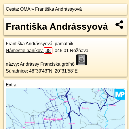
Cesta:
OMA
»
Františka Andrássyová
Františka Andrássyová
Františka Andrássyová
: pamätník,
Námestie baníkov
38
,
048 01
Rožňava
názvy: Andrássy Franciska grófnő
Súradnice:
48°39'43"N
,
20°31'58"E
Extra: