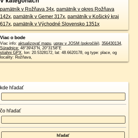
V kategóriách
pamätník v Rožňava 34x
,
pamätník v okres Rožňava
142x
,
pamätník v Gemer 317x
,
pamätník v Košický kraj
617x
,
pamätník v Východné Slovensko 1351x
Viac o bode
Viac info:
aktualizovať mapu
,
uprav v JOSM (pokročilé)
,
356430134
,
Súradnice:
48°39'43"N
,
20°31'58"E
stiahni GPX
, lon: 20.5328172, lat: 48.6620178, og type: place, og
locality: Rožňava,
kde hľadať
čo hľadať