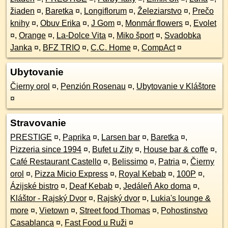
žiaden
¤
,
Baretka
¤
,
Longiflorum
¤
,
Železiarstvo
¤
,
Prečo
knihy
¤
,
Obuv Erika
¤
,
J Gom
¤
,
Monmár flowers
¤
,
Evolet
¤
,
Orange
¤
,
La-Dolce Vita
¤
,
Miko šport
¤
,
Svadobka
Janka
¤
,
BFZ TRIO
¤
,
C.C. Home
¤
,
CompAct
¤
Ubytovanie
Čierny orol
¤
,
Penzión Rosenau
¤
,
Ubytovanie v Kláštore
¤
Stravovanie
PRESTIGE
¤
,
Paprika
¤
,
Larsen bar
¤
,
Baretka
¤
,
Pizzeria since 1994
¤
,
Bufet u Zity
¤
,
House bar & coffe
¤
,
Café Restaurant Castello
¤
,
Belissimo
¤
,
Patria
¤
,
Čierny
orol
¤
,
Pizza Micio Express
¤
,
Royal Kebab
¤
,
100P
¤
,
Ázijské bistro
¤
,
Deaf Kebab
¤
,
Jedáleň Ako doma
¤
,
Kláštor - Rajský Dvor
¤
,
Rajský dvor
¤
,
Lukia's lounge &
more
¤
,
Vietown
¤
,
Street food Thomas
¤
,
Pohostinstvo
Casablanca
¤
,
Fast Food u Ruži
¤