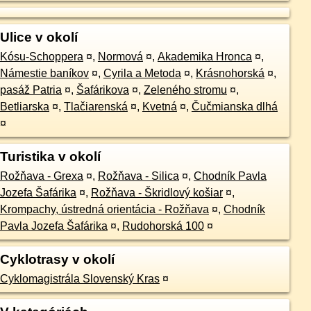
Ulice v okolí
Kósu-Schoppera
¤
,
Normová
¤
,
Akademika Hronca
¤
,
Námestie baníkov
¤
,
Cyrila a Metoda
¤
,
Krásnohorská
¤
,
pasáž Patria
¤
,
Šafárikova
¤
,
Zeleného stromu
¤
,
Betliarska
¤
,
Tlačiarenská
¤
,
Kvetná
¤
,
Čučmianska dlhá
¤
Turistika v okolí
Rožňava - Grexa
¤
,
Rožňava - Silica
¤
,
Chodník Pavla
Jozefa Šafárika
¤
,
Rožňava - Škridlový košiar
¤
,
Krompachy, ústredná orientácia - Rožňava
¤
,
Chodník
Pavla Jozefa Šafárika
¤
,
Rudohorská 100
¤
Cyklotrasy v okolí
Cyklomagistrála Slovenský Kras
¤