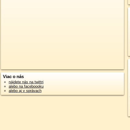
Viac o nás
nájdete nás na twittri
alebo na faceboooku
alebo aj v správach