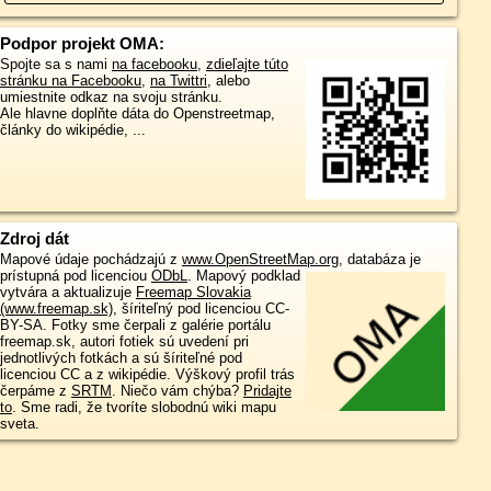
Podpor projekt OMA:
Spojte sa s nami
na facebooku
,
zdieľajte túto
stránku na Facebooku
,
na Twittri
, alebo
umiestnite odkaz na svoju stránku.
Ale hlavne doplňte dáta do Openstreetmap,
články do wikipédie, ...
Zdroj dát
Mapové údaje pochádzajú z
www.OpenStreetMap.org
, databáza je
prístupná pod licenciou
ODbL
.
Mapový podklad
vytvára a aktualizuje
Freemap Slovakia
(www.freemap.sk)
, šíriteľný pod licenciou CC-
BY-SA. Fotky sme čerpali z galérie portálu
freemap.sk, autori fotiek sú uvedení pri
jednotlivých fotkách a sú šíriteľné pod
licenciou CC a z wikipédie. Výškový profil trás
čerpáme z
SRTM
. Niečo vám chýba?
Pridajte
to
. Sme radi, že tvoríte slobodnú wiki mapu
sveta.