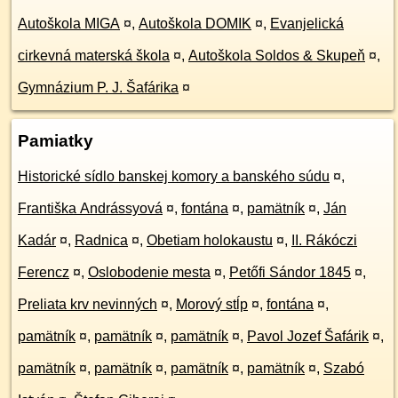
Autoškola MIGA
¤
,
Autoškola DOMIK
¤
,
Evanjelická
cirkevná materská škola
¤
,
Autoškola Soldos & Skupeň
¤
,
Gymnázium P. J. Šafárika
¤
Pamiatky
Historické sídlo banskej komory a banského súdu
¤
,
Františka Andrássyová
¤
,
fontána
¤
,
pamätník
¤
,
Ján
Kadár
¤
,
Radnica
¤
,
Obetiam holokaustu
¤
,
II. Rákóczi
Ferencz
¤
,
Oslobodenie mesta
¤
,
Petőfi Sándor 1845
¤
,
Preliata krv nevinných
¤
,
Morový stĺp
¤
,
fontána
¤
,
pamätník
¤
,
pamätník
¤
,
pamätník
¤
,
Pavol Jozef Šafárik
¤
,
pamätník
¤
,
pamätník
¤
,
pamätník
¤
,
pamätník
¤
,
Szabó