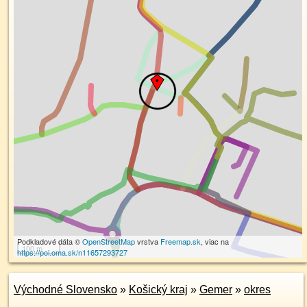
Podkladové dáta ©
OpenStreetMap
vrstva
Freemap.sk
, viac na
100 m
https://poi.oma.sk/n11657293727
Východné Slovensko
»
Košický kraj
»
Gemer
»
okres