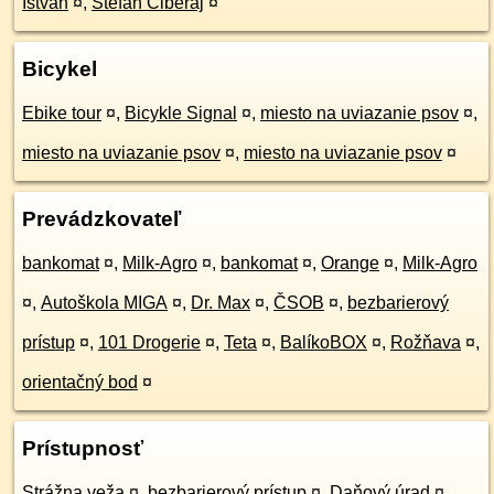
István
¤
,
Štefan Ciberaj
¤
Bicykel
Ebike tour
¤
,
Bicykle Signal
¤
,
miesto na uviazanie psov
¤
,
miesto na uviazanie psov
¤
,
miesto na uviazanie psov
¤
Prevádzkovateľ
bankomat
¤
,
Milk-Agro
¤
,
bankomat
¤
,
Orange
¤
,
Milk-Agro
¤
,
Autoškola MIGA
¤
,
Dr. Max
¤
,
ČSOB
¤
,
bezbarierový
prístup
¤
,
101 Drogerie
¤
,
Teta
¤
,
BalíkoBOX
¤
,
Rožňava
¤
,
orientačný bod
¤
Prístupnosť
Strážna veža
¤
,
bezbarierový prístup
¤
,
Daňový úrad
¤
,