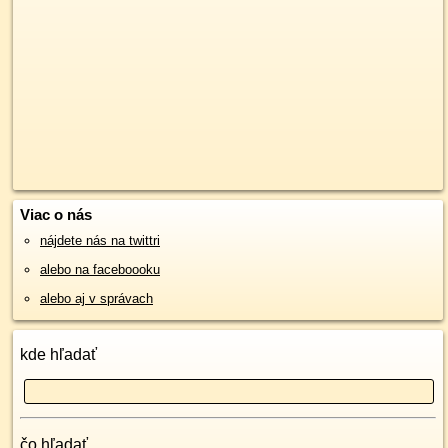
Viac o nás
nájdete nás na twittri
alebo na faceboooku
alebo aj v správach
kde hľadať
čo hľadať