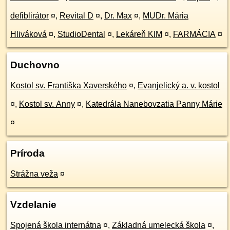
defiblirátor
¤
,
Revital D
¤
,
Dr. Max
¤
,
MUDr. Mária
Hliváková
¤
,
StudioDental
¤
,
Lekáreň KIM
¤
,
FARMÁCIA
¤
Duchovno
Kostol sv. Františka Xaverského
¤
,
Evanjelický a. v. kostol
¤
,
Kostol sv. Anny
¤
,
Katedrála Nanebovzatia Panny Márie
¤
Príroda
Strážna veža
¤
Vzdelanie
Spojená škola internátna
¤
,
Základná umelecká škola
¤
,