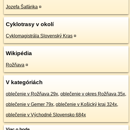
Jozefa Šafárika
¤
Cyklotrasy v okolí
Cyklomagistrála Slovenský Kras
¤
Wikipédia
Rožňava
¤
V kategóriách
oblečenie v Rožňava 29x
,
oblečenie v okres Rožňava 35x
,
oblečenie v Gemer 79x
,
oblečenie v Košický kraj 324x
,
oblečenie v Východné Slovensko 684x
Viac o bode