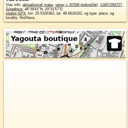
Viac info:
aktualizovať mapu
,
uprav v JOSM (pokročilé)
,
11657293727
,
Súradnice:
48°39'41"N
,
20°31'57"E
stiahni GPX
, lon: 20.5326362, lat: 48.6616162, og type: place, og
locality: Rožňava,