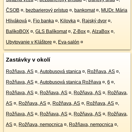
ČSOB
¤
,
bezbarierový prístup
¤
,
bankomat
¤
,
MUDr. Mária
Hliváková
¤
,
Fio banka
¤
,
Kilovka
¤
,
Rajský dvor
¤
,
BalíkoBOX
¤
,
GLS Balíkomat
¤
,
Z-Box
¤
,
AlzaBox
¤
,
Ubytovanie v Kláštore
¤
,
Eva-salón
¤
Zastávky v okolí
Rožňava, AS
¤
,
Autobusová stanica
¤
,
Rožňava, AS
¤
,
Rožňava, AS
¤
,
Autobusová stanica Rožňava
¤
,
6
¤
,
Rožňava, AS
¤
,
Rožňava, AS
¤
,
Rožňava, AS
¤
,
Rožňava,
AS
¤
,
Rožňava, AS
¤
,
Rožňava, AS
¤
,
Rožňava, AS
¤
,
Rožňava, AS
¤
,
Rožňava, AS
¤
,
Rožňava, AS
¤
,
Rožňava,
AS
¤
,
Rožňava, nemocnica
¤
,
Rožňava, nemocnica
¤
,