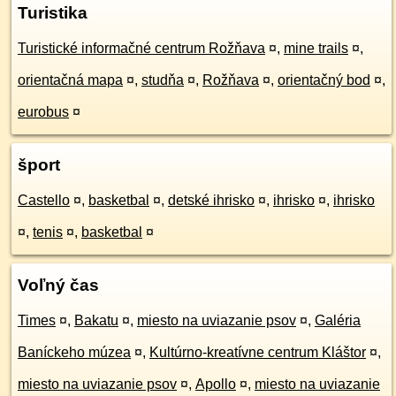
Turistika
Turistické informačné centrum Rožňava
¤
,
mine trails
¤
,
orientačná mapa
¤
,
studňa
¤
,
Rožňava
¤
,
orientačný bod
¤
,
eurobus
¤
šport
Castello
¤
,
basketbal
¤
,
detské ihrisko
¤
,
ihrisko
¤
,
ihrisko
¤
,
tenis
¤
,
basketbal
¤
Voľný čas
Times
¤
,
Bakatu
¤
,
miesto na uviazanie psov
¤
,
Galéria
Baníckeho múzea
¤
,
Kultúrno-kreatívne centrum Kláštor
¤
,
miesto na uviazanie psov
¤
,
Apollo
¤
,
miesto na uviazanie