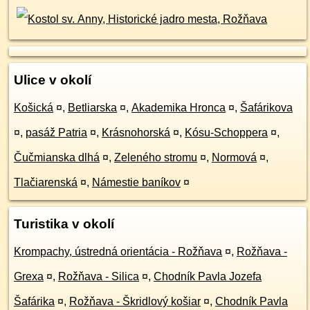
Ulice v okolí
Košická
¤
,
Betliarska
¤
,
Akademika Hronca
¤
,
Šafárikova
¤
,
pasáž Patria
¤
,
Krásnohorská
¤
,
Kósu-Schoppera
¤
,
Čučmianska dlhá
¤
,
Zeleného stromu
¤
,
Normová
¤
,
Tlačiarenská
¤
,
Námestie baníkov
¤
Turistika v okolí
Krompachy, ústredná orientácia - Rožňava
¤
,
Rožňava -
Grexa
¤
,
Rožňava - Silica
¤
,
Chodník Pavla Jozefa
Šafárika
¤
,
Rožňava - Škridlový košiar
¤
,
Chodník Pavla