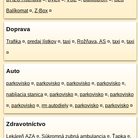
Balíkomat
¤
,
Z-Box
¤
Doprava
Trafika
¤
,
predaj lístkov
¤
,
taxi
¤
,
Rožňava, AS
¤
,
taxi
¤
,
taxi
¤
Auto
parkovisko
¤
,
parkovisko
¤
,
parkovisko
¤
,
parkovisko
¤
,
nabíjacia stanica
¤
,
parkovisko
¤
,
parkovisko
¤
,
parkovisko
¤
,
parkovisko
¤
,
rm autodiely
¤
,
parkovisko
¤
,
parkovisko
¤
Zdravotníctvo
Lekáreň AZA
¤
,
Súkromná zubná ambulancia
¤
,
Ťapka
¤
,