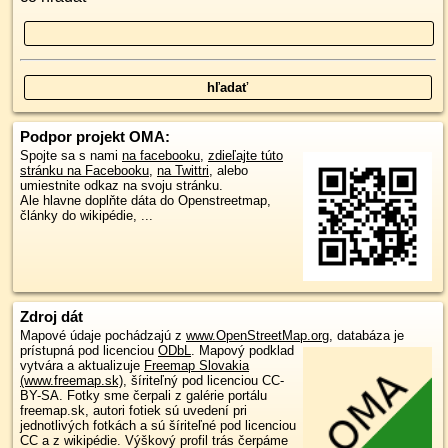
Podpor projekt OMA:
Spojte sa s nami
na facebooku
,
zdieľajte túto
stránku na Facebooku
,
na Twittri
, alebo
umiestnite odkaz na svoju stránku.
Ale hlavne doplňte dáta do Openstreetmap,
články do wikipédie, ...
Zdroj dát
Mapové údaje pochádzajú z
www.OpenStreetMap.org
, databáza je
prístupná pod licenciou
ODbL
.
Mapový podklad
vytvára a aktualizuje
Freemap Slovakia
(www.freemap.sk)
, šíriteľný pod licenciou CC-
BY-SA. Fotky sme čerpali z galérie portálu
freemap.sk, autori fotiek sú uvedení pri
jednotlivých fotkách a sú šíriteľné pod licenciou
CC a z wikipédie. Výškový profil trás čerpáme