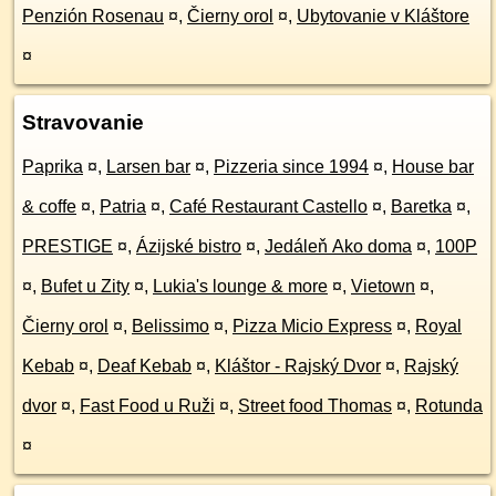
Penzión Rosenau
¤
,
Čierny orol
¤
,
Ubytovanie v Kláštore
¤
Stravovanie
Paprika
¤
,
Larsen bar
¤
,
Pizzeria since 1994
¤
,
House bar
& coffe
¤
,
Patria
¤
,
Café Restaurant Castello
¤
,
Baretka
¤
,
PRESTIGE
¤
,
Ázijské bistro
¤
,
Jedáleň Ako doma
¤
,
100P
¤
,
Bufet u Zity
¤
,
Lukia's lounge & more
¤
,
Vietown
¤
,
Čierny orol
¤
,
Belissimo
¤
,
Pizza Micio Express
¤
,
Royal
Kebab
¤
,
Deaf Kebab
¤
,
Kláštor - Rajský Dvor
¤
,
Rajský
dvor
¤
,
Fast Food u Ruži
¤
,
Street food Thomas
¤
,
Rotunda
¤