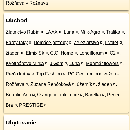
Rožňava
»
Rožňava
Obchod
Zlatníctvo Rubín
¤
,
LAAX
¤
,
Luna
¤
,
Milk-Agro
¤
,
Trafika
¤
,
Farby-laky
¤
,
Domáce potreby
¤
,
Železiarstvo
¤
,
Evolet
¤
,
žiaden
¤
,
Elmix Sk
¤
,
C.C. Home
¤
,
Longiflorum
¤
,
O2
¤
,
Kvetinárstvo Mirka
¤
,
J Gom
¤
,
Luna
¤
,
Monmár flowers
¤
,
Prečo knihy
¤
,
Top Fashion
¤
,
PC Centrum pod vežou -
Rožňava
¤
,
Zuzana Renčoková
¤
,
úžerník
¤
,
žiaden
¤
,
BeauticiAnn
¤
,
Orange
¤
,
oblečenie
¤
,
Baretka
¤
,
Perfect
Bra
¤
,
PRESTIGE
¤
Ubytovanie