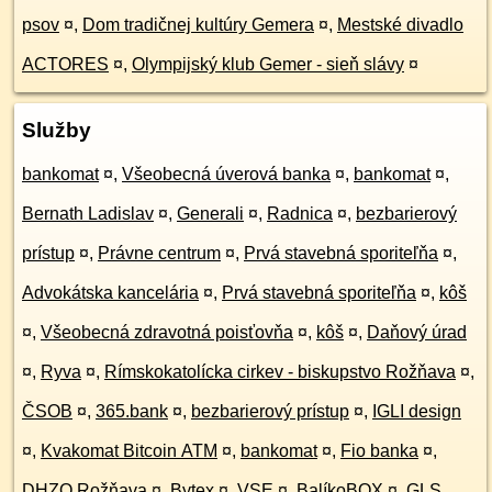
psov
¤
,
Dom tradičnej kultúry Gemera
¤
,
Mestské divadlo
ACTORES
¤
,
Olympijský klub Gemer - sieň slávy
¤
Služby
bankomat
¤
,
Všeobecná úverová banka
¤
,
bankomat
¤
,
Bernath Ladislav
¤
,
Generali
¤
,
Radnica
¤
,
bezbarierový
prístup
¤
,
Právne centrum
¤
,
Prvá stavebná sporiteľňa
¤
,
Advokátska kancelária
¤
,
Prvá stavebná sporiteľňa
¤
,
kôš
¤
,
Všeobecná zdravotná poisťovňa
¤
,
kôš
¤
,
Daňový úrad
¤
,
Ryva
¤
,
Rímskokatolícka cirkev - biskupstvo Rožňava
¤
,
ČSOB
¤
,
365.bank
¤
,
bezbarierový prístup
¤
,
IGLI design
¤
,
Kvakomat Bitcoin ATM
¤
,
bankomat
¤
,
Fio banka
¤
,
DHZO Rožňava
¤
,
Bytex
¤
,
VSE
¤
,
BalíkoBOX
¤
,
GLS