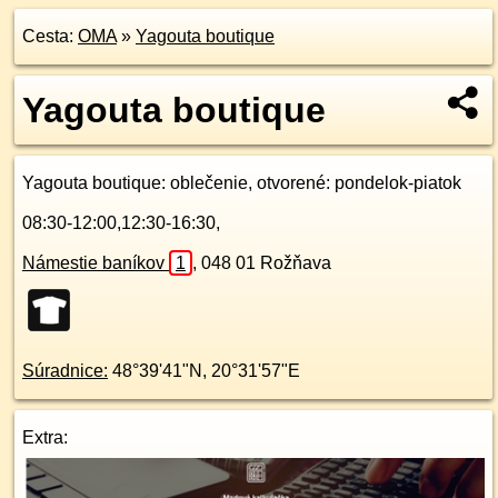
Cesta:
OMA
»
Yagouta boutique
Yagouta boutique
Yagouta boutique
: oblečenie, otvorené: pondelok-piatok
08:30-12:00,12:30-16:30,
Námestie baníkov
1
,
048 01
Rožňava
Súradnice:
48°39'41"N
,
20°31'57"E
Extra: