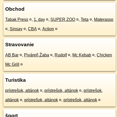
Obchod
Tabak Press
¤
,
1. day
¤
,
SUPER ZOO
¤
,
Teta
¤
,
Materasso
¤
,
Sinsay
¤
,
CBA
¤
,
Action
¤
Stravovanie
AB Bar
¤
,
Piváreň Žaba
¤
,
Rudolf
¤
,
Mc Kebab
¤
,
Chicken
Mc Grill
¤
Turistika
prístrešok, altánok
¤
,
prístrešok, altánok
¤
,
prístrešok,
altánok
¤
,
prístrešok, altánok
¤
,
prístrešok, altánok
¤
šport