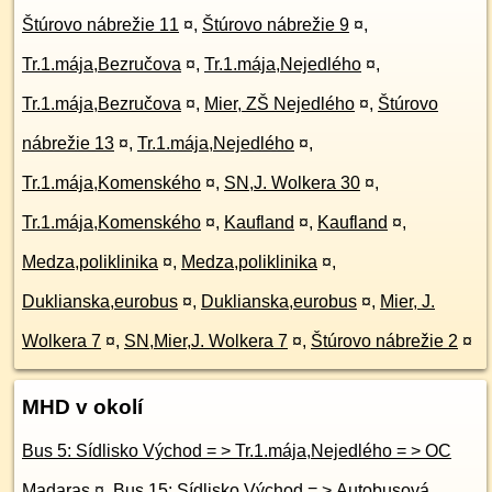
Štúrovo nábrežie 11
¤
,
Štúrovo nábrežie 9
¤
,
Tr.1.mája,Bezručova
¤
,
Tr.1.mája,Nejedlého
¤
,
Tr.1.mája,Bezručova
¤
,
Mier, ZŠ Nejedlého
¤
,
Štúrovo
nábrežie 13
¤
,
Tr.1.mája,Nejedlého
¤
,
Tr.1.mája,Komenského
¤
,
SN,J. Wolkera 30
¤
,
Tr.1.mája,Komenského
¤
,
Kaufland
¤
,
Kaufland
¤
,
Medza,poliklinika
¤
,
Medza,poliklinika
¤
,
Duklianska,eurobus
¤
,
Duklianska,eurobus
¤
,
Mier, J.
Wolkera 7
¤
,
SN,Mier,J. Wolkera 7
¤
,
Štúrovo nábrežie 2
¤
MHD v okolí
Bus 5: Sídlisko Východ = > Tr.1.mája,Nejedlého = > OC
Madaras
¤
,
Bus 15: Sídlisko Východ = > Autobusová