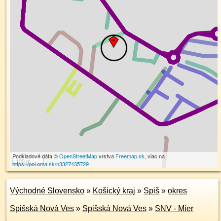
Podkladové dáta ©
OpenStreetMap
vrstva
Freemap.sk
, viac na
100 m
https://poi.oma.sk/n3327435729
Východné Slovensko
»
Košický kraj
»
Spiš
»
okres
Spišská Nová Ves
»
Spišská Nová Ves
»
SNV - Mier