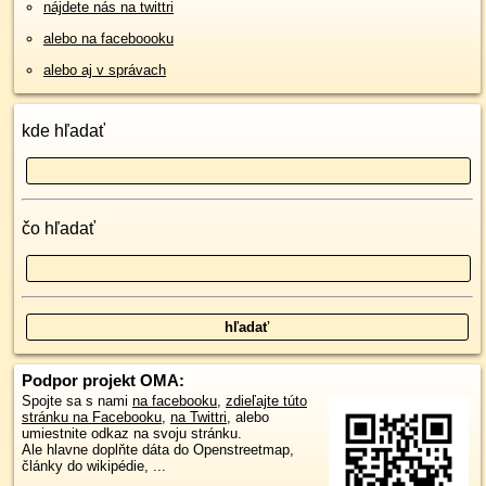
nájdete nás na twittri
alebo na faceboooku
alebo aj v správach
kde hľadať
čo hľadať
Podpor projekt OMA:
Spojte sa s nami
na facebooku
,
zdieľajte túto
stránku na Facebooku
,
na Twittri
, alebo
umiestnite odkaz na svoju stránku.
Ale hlavne doplňte dáta do Openstreetmap,
články do wikipédie, ...