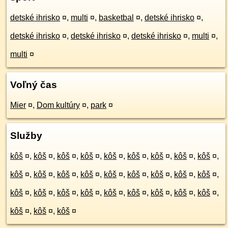
detské ihrisko
¤
,
multi
¤
,
basketbal
¤
,
detské ihrisko
¤
,
detské ihrisko
¤
,
detské ihrisko
¤
,
detské ihrisko
¤
,
multi
¤
,
multi
¤
Voľný čas
Mier
¤
,
Dom kultúry
¤
,
park
¤
Služby
kôš
¤
,
kôš
¤
,
kôš
¤
,
kôš
¤
,
kôš
¤
,
kôš
¤
,
kôš
¤
,
kôš
¤
,
kôš
¤
,
kôš
¤
,
kôš
¤
,
kôš
¤
,
kôš
¤
,
kôš
¤
,
kôš
¤
,
kôš
¤
,
kôš
¤
,
kôš
¤
,
kôš
¤
,
kôš
¤
,
kôš
¤
,
kôš
¤
,
kôš
¤
,
kôš
¤
,
kôš
¤
,
kôš
¤
,
kôš
¤
,
kôš
¤
,
kôš
¤
,
kôš
¤