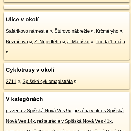
Ulice v okolí
Šafárikovo námestie
¤
,
Štúrovo nábrežie
¤
,
Krčméryho
¤
,
Bezručova
¤
,
Z. Nejedlého
¤
,
J. Matušku
¤
,
Trieda 1. mája
¤
Cyklotrasy v okolí
2711
¤
,
Spišská cyklomagistrála
¤
V kategóriách
pizzéria v Spišská Nová Ves 9x
,
pizzéria v okres Spišská
Nová Ves 14x
,
reštaurácia v Spišská Nová Ves 41x
,