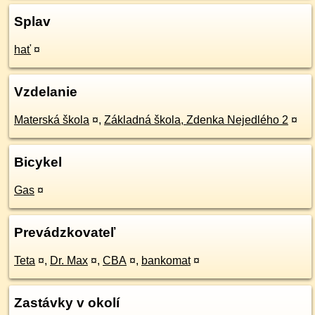
Splav
hať
¤
Vzdelanie
Materská škola
¤
,
Základná škola, Zdenka Nejedlého 2
¤
Bicykel
Gas
¤
Prevádzkovateľ
Teta
¤
,
Dr. Max
¤
,
CBA
¤
,
bankomat
¤
Zastávky v okolí