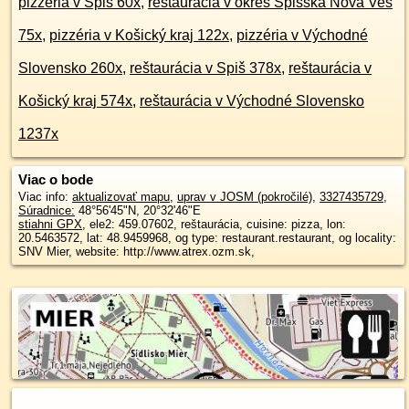
pizzéria v Spiš 60x
,
reštaurácia v okres Spišská Nová Ves
75x
,
pizzéria v Košický kraj 122x
,
pizzéria v Východné
Slovensko 260x
,
reštaurácia v Spiš 378x
,
reštaurácia v
Košický kraj 574x
,
reštaurácia v Východné Slovensko
1237x
Viac o bode
Viac info:
aktualizovať mapu
,
uprav v JOSM (pokročilé)
,
3327435729
,
Súradnice:
48°56'45"N
,
20°32'46"E
stiahni GPX
, ele2: 459.07602, reštaurácia, cuisine: pizza, lon:
20.5463572, lat: 48.9459968, og type: restaurant.restaurant, og locality:
SNV Mier, website: http://www.atrex.ozm.sk,