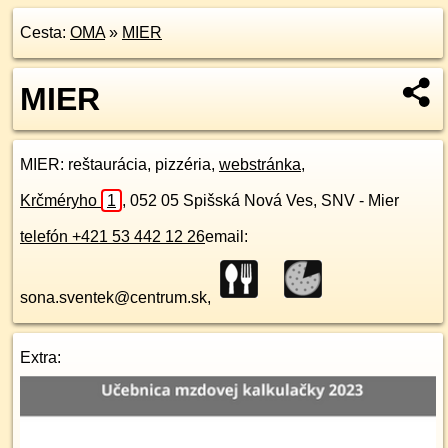
Cesta:
OMA
»
MIER
MIER
MIER
: reštaurácia, pizzéria,
webstránka
,
Krčméryho
1
,
052 05
Spišská Nová Ves, SNV - Mier
telefón +421 53 442 12 26
email:
sona.sventek@centrum.sk,
Extra: