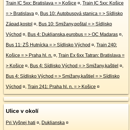
Train IC 5xx: Bratislava = > Košice
¤
,
Train IC 5xx: Košice
= > Bratislava
¤
,
Bus 10: Autobusová stanica = > Sídlisko
Západ,kostol
¤
,
Bus 10: Smižany,poštal = > Sídlisko
Východ
¤
,
Bus 4: Duklianska,eurobus = > OC Madaras
¤
,
Bus 11: ZŠ Hutnícka = > Sídlisko Východ
¤
,
Train 240:
Košice = > Praha hl. n.
¤
,
Train Ex 6xx Tatran: Bratislava =
> Košice
¤
,
Bus 4: Sídlisko Východ = > Smižany,kaštiel
¤
,
Bus 4: Sídlisko Východ = > Smižany,kaštiel = > Sídlisko
Východ
¤
,
Train 241: Praha hl. n. = > Košice
¤
Ulice v okolí
Pri Vyšnej hati
¤
,
Duklianska
¤