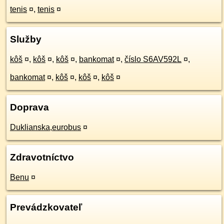
tenis
¤
,
tenis
¤
Služby
kôš
¤
,
kôš
¤
,
kôš
¤
,
bankomat
¤
,
číslo S6AV592L
¤
,
bankomat
¤
,
kôš
¤
,
kôš
¤
,
kôš
¤
Doprava
Duklianska,eurobus
¤
Zdravotníctvo
Benu
¤
Prevádzkovateľ