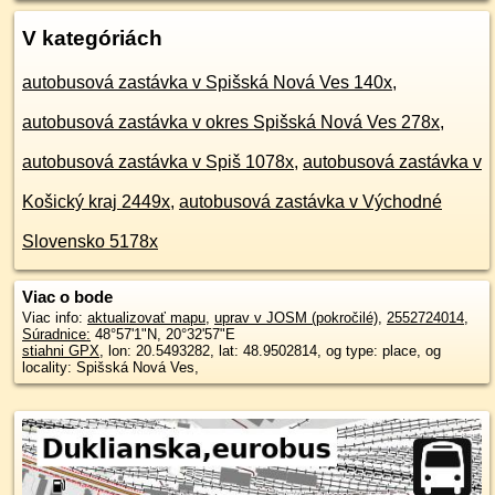
V kategóriách
autobusová zastávka v Spišská Nová Ves 140x
,
autobusová zastávka v okres Spišská Nová Ves 278x
,
autobusová zastávka v Spiš 1078x
,
autobusová zastávka v
Košický kraj 2449x
,
autobusová zastávka v Východné
Slovensko 5178x
Viac o bode
Viac info:
aktualizovať mapu
,
uprav v JOSM (pokročilé)
,
2552724014
,
Súradnice:
48°57'1"N
,
20°32'57"E
stiahni GPX
, lon: 20.5493282, lat: 48.9502814, og type: place, og
locality: Spišská Nová Ves,