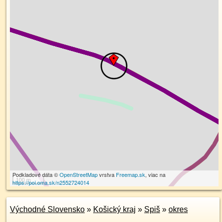
Podkladové dáta ©
OpenStreetMap
vrstva
Freemap.sk
, viac na
100 m
https://poi.oma.sk/n2552724014
Východné Slovensko
»
Košický kraj
»
Spiš
»
okres