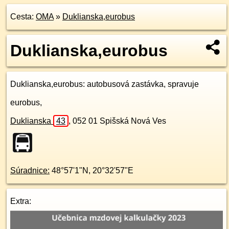
Cesta:
OMA
»
Duklianska,eurobus
Duklianska,eurobus
Duklianska,eurobus
: autobusová zastávka, spravuje
eurobus,
Duklianska
43
,
052 01
Spišská Nová Ves
Súradnice:
48°57'1"N
,
20°32'57"E
Extra: