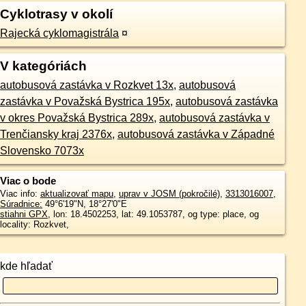
Cyklotrasy v okolí
Rajecká cyklomagistrála
¤
V kategóriách
autobusová zastávka v Rozkvet 13x
,
autobusová
zastávka v Považská Bystrica 195x
,
autobusová zastávka
v okres Považská Bystrica 289x
,
autobusová zastávka v
Trenčiansky kraj 2376x
,
autobusová zastávka v Západné
Slovensko 7073x
Viac o bode
Viac info:
aktualizovať mapu
,
uprav v JOSM (pokročilé)
,
3313016007
,
Súradnice:
49°6'19"N
,
18°27'0"E
stiahni GPX
, lon: 18.4502253, lat: 49.1053787, og type: place, og
locality: Rozkvet,
kde hľadať