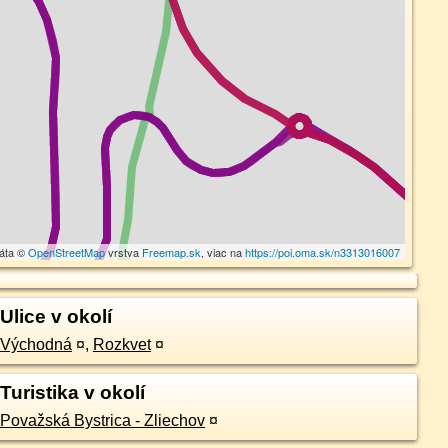
dáta ©
OpenStreetMap
vrstva
Freemap.sk
, viac na
https://poi.oma.sk/n3313016007
Ulice v okolí
Východná
¤
,
Rozkvet
¤
Turistika v okolí
Považská Bystrica - Zliechov
¤