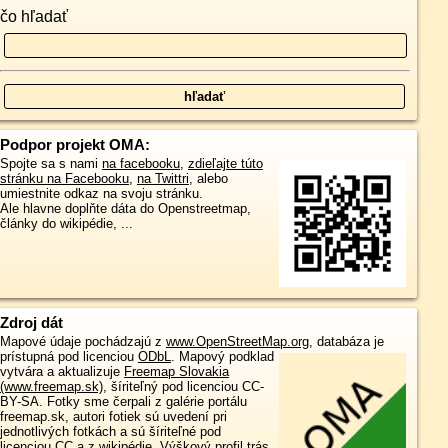
čo hľadať
Podpor projekt OMA:
Spojte sa s nami
na facebooku
,
zdieľajte túto
stránku na Facebooku
,
na Twittri
, alebo
umiestnite odkaz na svoju stránku.
Ale hlavne doplňte dáta do Openstreetmap,
články do wikipédie, ...
Zdroj dát
Mapové údaje pochádzajú z
www.OpenStreetMap.org
, databáza je
prístupná pod licenciou
ODbL
.
Mapový podklad
vytvára a aktualizuje
Freemap Slovakia
(www.freemap.sk)
, šíriteľný pod licenciou CC-
BY-SA. Fotky sme čerpali z galérie portálu
freemap.sk, autori fotiek sú uvedení pri
jednotlivých fotkách a sú šíriteľné pod
licenciou CC a z wikipédie. Výškový profil trás