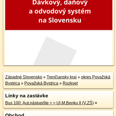
Západné Slovensko
»
Trenčiansky kraj
»
okres Považská
Bystrica
»
Považská Bystrica
»
Rozkvet
Linky na zastávke
Bus 100: Aut.nástupište = > Ul.M.Benku II (V.ZŠ)
¤
Obchod