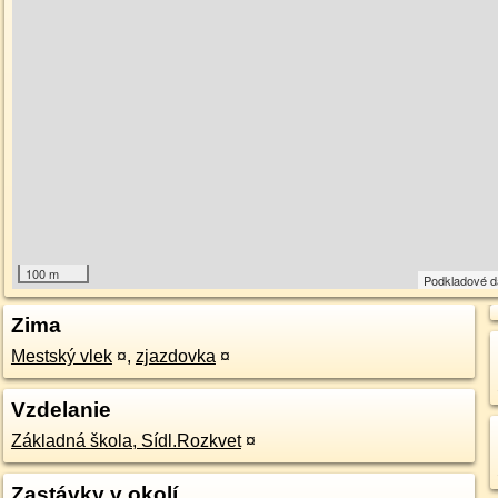
100 m
Podkladové 
Zima
Mestský vlek
¤
,
zjazdovka
¤
Vzdelanie
Základná škola, Sídl.Rozkvet
¤
Zastávky v okolí