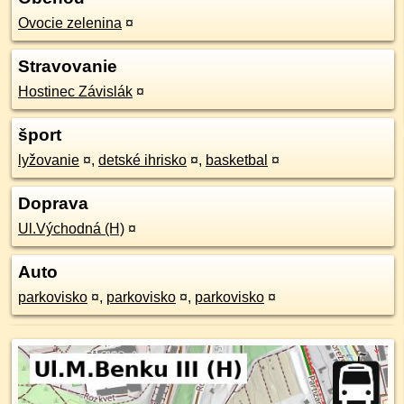
Ovocie zelenina
¤
Stravovanie
Hostinec Závislák
¤
šport
lyžovanie
¤
,
detské ihrisko
¤
,
basketbal
¤
Doprava
Ul.Východná (H)
¤
Auto
parkovisko
¤
,
parkovisko
¤
,
parkovisko
¤