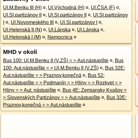
Ul.M.Benku III (H)
¤
,
Ul.Východná (H)
¤
,
Ul.ČSA (F)
¤
,
Ul.Sl.partizánov II
¤
,
Ul.Sl.partizánov II
¤
,
Ul.Sl.partizánov
I
¤
,
Ul.Novomeského III
¤
,
Ul.Sl.partizánov I
¤
,
Ul.Helenská II (N)
¤
,
Ul.Lánska
¤
,
Ul.Lánska
¤
,
Ul.Helenská I (M)
¤
,
Nemocnica
¤
MHD v okolí
Bus 100: Ul.M.Benku II (V.ZŠ) = > Aut.nástupište
¤
,
Bus
100: Aut.nástupište = > Ul.M.Benku II (V.ZŠ)
¤
,
Bus 32E:
Aut.nástupište = > Praznov,konečná
¤
,
Bus 52:
Aut.nástupište = > Podmanín = > Hliny = > Rozkvet = >
Hliny = > Aut. nástupište
¤
,
Bus 4E: Zemiansky Kvašov =
> Slovenských Partizánov = > Aut.nástupište
¤
,
Bus 32E:
Praznov,konečná = > Aut.nástupište
¤