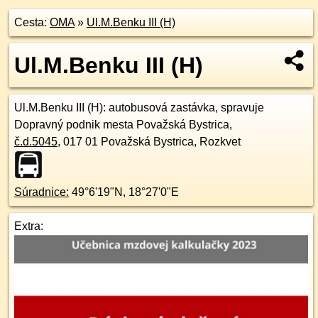
Cesta:
OMA
»
Ul.M.Benku III (H)
Ul.M.Benku III (H)
Ul.M.Benku III (H)
: autobusová zastávka, spravuje
Dopravný podnik mesta Považská Bystrica,
č.d.
5045
,
017 01
Považská Bystrica, Rozkvet
Súradnice:
49°6'19"N
,
18°27'0"E
Extra: