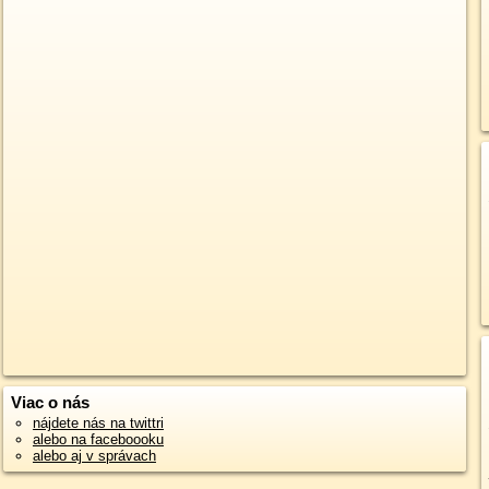
Viac o nás
nájdete nás na twittri
alebo na faceboooku
alebo aj v správach