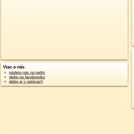
Viac o nás
nájdete nás na twittri
alebo na faceboooku
alebo aj v správach