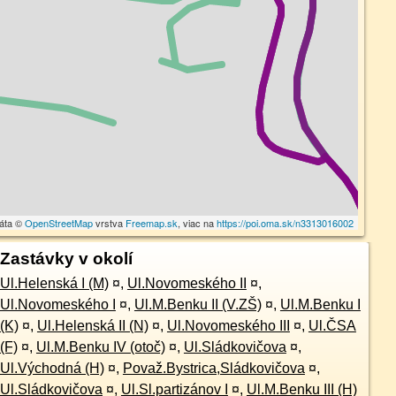
dáta ©
OpenStreetMap
vrstva
Freemap.sk
, viac na
https://poi.oma.sk/n3313016002
Zastávky v okolí
Ul.Helenská I (M)
¤
,
Ul.Novomeského II
¤
,
Ul.Novomeského I
¤
,
Ul.M.Benku II (V.ZŠ)
¤
,
Ul.M.Benku I
(K)
¤
,
Ul.Helenská II (N)
¤
,
Ul.Novomeského III
¤
,
Ul.ČSA
(F)
¤
,
Ul.M.Benku IV (otoč)
¤
,
Ul.Sládkovičova
¤
,
Ul.Východná (H)
¤
,
Považ.Bystrica,Sládkovičova
¤
,
Ul.Sládkovičova
¤
,
Ul.Sl.partizánov I
¤
,
Ul.M.Benku III (H)