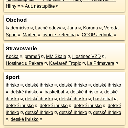
Hliny = > Aut. nástupište
¤
Obchod
kaderníctvo
¤
,
Lacné odevy
¤
,
Jana
¤
,
Koruna
¤
,
Vereda
Sport
¤
,
Marlen
¤
,
ovocie, zelenina
¤
,
COOP Jednota
¤
Stravovanie
Kocka
¤
,
prameň
¤
,
MM Skala
¤
,
Hostinec VZD
¤
,
Hostinec u Pekára
¤
,
Kaviareň Tropic
¤
,
La Primavera
¤
šport
ihrisko
¤
,
detské ihrisko
¤
,
detské ihrisko
¤
,
detské ihrisko
¤
,
detské ihrisko
¤
,
basketbal
¤
,
detské ihrisko
¤
,
detské
ihrisko
¤
,
detské ihrisko
¤
,
detské ihrisko
¤
,
basketbal
¤
,
detské ihrisko
¤
,
detské ihrisko
¤
,
detské ihrisko
¤
,
detské
ihrisko
¤
,
detské ihrisko
¤
,
detské ihrisko
¤
,
detské ihrisko
¤
,
detské ihrisko
¤