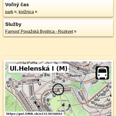
Voľný čas
park
¤
,
knižnica
¤
Služby
Farnosť Považská Bystrica - Rozkvet
¤