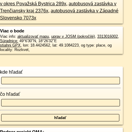
v okres Považská Bystrica 289x
,
autobusová zastávka v
Trenčiansky kraj 2376x
,
autobusová zastávka v Západné
Slovensko 7073x
Viac o bode
Viac info:
aktualizovať mapu
,
uprav v JOSM (pokročilé)
,
3313016002
,
Súradnice:
49°6'30"N
,
18°26'32"E
stiahni GPX
, lon: 18.4424562, lat: 49.1084223, og type: place, og
locality: Rozkvet,
kde hľadať
čo hľadať
Podpor projekt OMA: