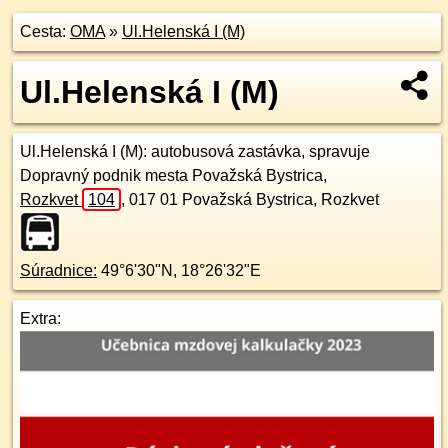
Cesta:
OMA
»
Ul.Helenská I (M)
Ul.Helenská I (M)
Ul.Helenská I (M)
: autobusová zastávka, spravuje
Dopravný podnik mesta Považská Bystrica,
Rozkvet
104
,
017 01
Považská Bystrica, Rozkvet
Súradnice:
49°6'30"N
,
18°26'32"E
Extra: