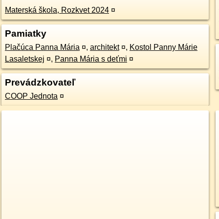
Materská škola, Rozkvet 2024
¤
Pamiatky
Plačúca Panna Mária
¤
,
architekt
¤
,
Kostol Panny Márie
Lasaletskej
¤
,
Panna Mária s deťmi
¤
Prevádzkovateľ
COOP Jednota
¤