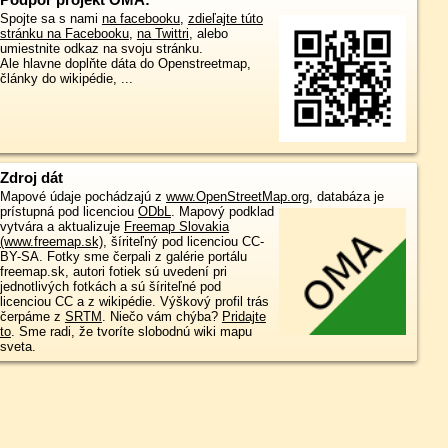
Spojte sa s nami
na facebooku
,
zdieľajte túto
stránku na Facebooku
,
na Twittri
, alebo
umiestnite odkaz na svoju stránku.
Ale hlavne doplňte dáta do Openstreetmap,
články do wikipédie, ...
Zdroj dát
Mapové údaje pochádzajú z
www.OpenStreetMap.org
, databáza je
prístupná pod licenciou
ODbL
.
Mapový podklad
vytvára a aktualizuje
Freemap Slovakia
(www.freemap.sk)
, šíriteľný pod licenciou CC-
BY-SA. Fotky sme čerpali z galérie portálu
freemap.sk, autori fotiek sú uvedení pri
jednotlivých fotkách a sú šíriteľné pod
licenciou CC a z wikipédie. Výškový profil trás
čerpáme z
SRTM
. Niečo vám chýba?
Pridajte
to
. Sme radi, že tvoríte slobodnú wiki mapu
sveta.