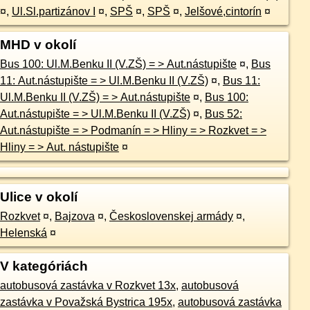
¤
,
Ul.Sl.partizánov I
¤
,
SPŠ
¤
,
SPŠ
¤
,
Jelšové,cintorín
¤
MHD v okolí
Bus 100: Ul.M.Benku II (V.ZŠ) = > Aut.nástupište
¤
,
Bus
11: Aut.nástupište = > Ul.M.Benku II (V.ZŠ)
¤
,
Bus 11:
Ul.M.Benku II (V.ZŠ) = > Aut.nástupište
¤
,
Bus 100:
Aut.nástupište = > Ul.M.Benku II (V.ZŠ)
¤
,
Bus 52:
Aut.nástupište = > Podmanín = > Hliny = > Rozkvet = >
Hliny = > Aut. nástupište
¤
Ulice v okolí
Rozkvet
¤
,
Bajzova
¤
,
Československej armády
¤
,
Helenská
¤
V kategóriách
autobusová zastávka v Rozkvet 13x
,
autobusová
zastávka v Považská Bystrica 195x
,
autobusová zastávka