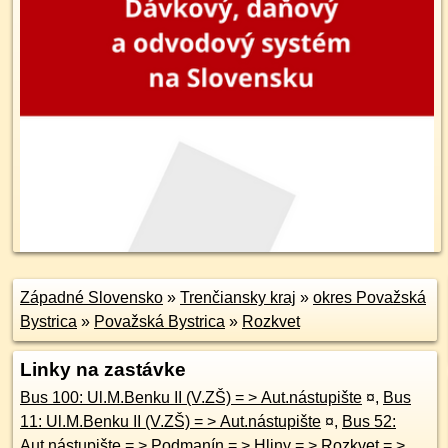
Západné Slovensko
»
Trenčiansky kraj
»
okres Považská
Bystrica
»
Považská Bystrica
»
Rozkvet
Linky na zastávke
Bus 100: Ul.M.Benku II (V.ZŠ) = > Aut.nástupište
¤
,
Bus
11: Ul.M.Benku II (V.ZŠ) = > Aut.nástupište
¤
,
Bus 52:
Aut.nástupište = > Podmanín = > Hliny = > Rozkvet = >