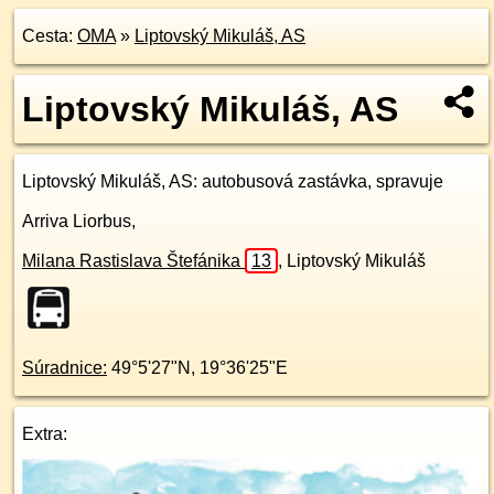
Cesta:
OMA
»
Liptovský Mikuláš, AS
Liptovský Mikuláš, AS
Liptovský Mikuláš, AS
: autobusová zastávka, spravuje
Arriva Liorbus,
Milana Rastislava Štefánika
13
,
Liptovský Mikuláš
Súradnice:
49°5'27"N
,
19°36'25"E
Extra: