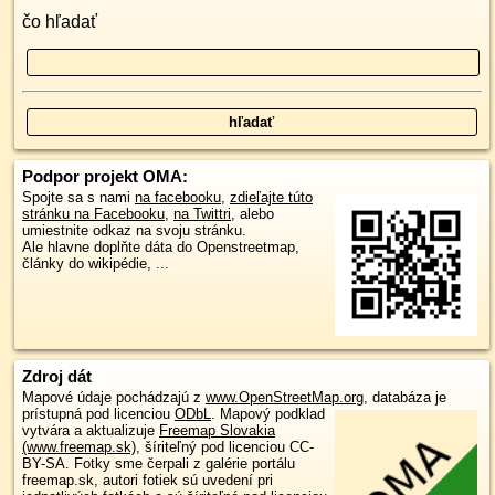
čo hľadať
Podpor projekt OMA:
Spojte sa s nami
na facebooku
,
zdieľajte túto
stránku na Facebooku
,
na Twittri
, alebo
umiestnite odkaz na svoju stránku.
Ale hlavne doplňte dáta do Openstreetmap,
články do wikipédie, ...
Zdroj dát
Mapové údaje pochádzajú z
www.OpenStreetMap.org
, databáza je
prístupná pod licenciou
ODbL
.
Mapový podklad
vytvára a aktualizuje
Freemap Slovakia
(www.freemap.sk)
, šíriteľný pod licenciou CC-
BY-SA. Fotky sme čerpali z galérie portálu
freemap.sk, autori fotiek sú uvedení pri