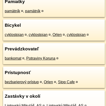
Pamiatky
pamätník
¤
,
pamätník
¤
Bicykel
cyklostojan
¤
,
cyklostojan
¤
,
Orlen
¤
,
cyklostojan
¤
Prevádzkovateľ
bankomat
¤
,
Potraviny Koruna
¤
Prístupnosť
bezbarierový prístup
¤
,
Orlen
¤
,
Stop Cafe
¤
Zastávky v okolí
Liptovský Mikuláš, AS
¤
,
Liptovský Mikuláš, AS
¤
,