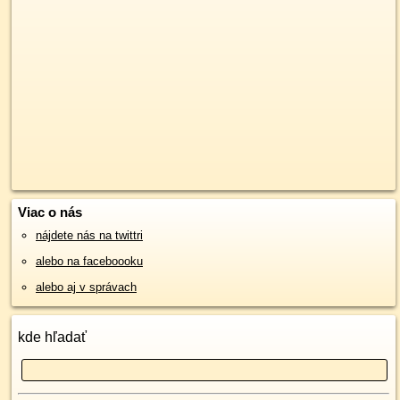
Viac o nás
nájdete nás na twittri
alebo na faceboooku
alebo aj v správach
kde hľadať