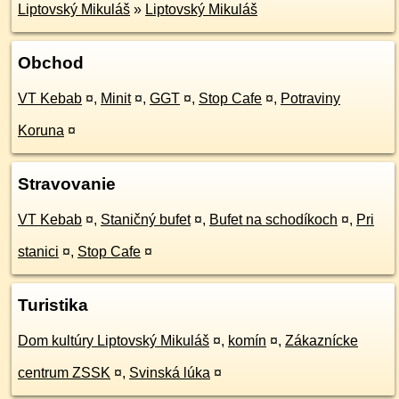
Liptovský Mikuláš
»
Liptovský Mikuláš
Obchod
VT Kebab
¤
,
Minit
¤
,
GGT
¤
,
Stop Cafe
¤
,
Potraviny
Koruna
¤
Stravovanie
VT Kebab
¤
,
Staničný bufet
¤
,
Bufet na schodíkoch
¤
,
Pri
stanici
¤
,
Stop Cafe
¤
Turistika
Dom kultúry Liptovský Mikuláš
¤
,
komín
¤
,
Zákaznícke
centrum ZSSK
¤
,
Svinská lúka
¤