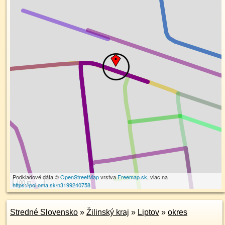
Podkladové dáta ©
OpenStreetMap
vrstva
Freemap.sk
, viac na
100 m
https://poi.oma.sk/n3199240758
Stredné Slovensko
»
Žilinský kraj
»
Liptov
»
okres