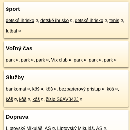
šport
detské ihrisko
¤
,
detské ihrisko
¤
,
detské ihrisko
¤
,
tenis
¤
,
futbal
¤
Voľný čas
park
¤
,
park
¤
,
park
¤
,
Vix club
¤
,
park
¤
,
park
¤
,
park
¤
Služby
bankomat
¤
,
kôš
¤
,
kôš
¤
,
bezbarierový prístup
¤
,
kôš
¤
,
kôš
¤
,
kôš
¤
,
kôš
¤
,
číslo S6AV342J
¤
Doprava
Liptovský Mikuláš, AS
¤
,
Liptovský Mikuláš, AS
¤
,