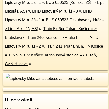
Liptovský Mikuláš - 1
¤
,
BUS 050523 (Konská, ZŠ - > Lipt.
Mikuláš, AS)
¤
,
MHD Liptovský Mikuláš - 8
¤
,
MHD
Liptovský Mikuláš - 1
¤
,
BUS 050523 (Jakubovany, Hrča -
> Lipt. Mikuláš, AS)
¤
,
Train Ex 6xx Tatran: Košice = >
Bratislava
¤
,
Train 240: Košice = > Praha hl. n.
¤
,
MHD
Liptovský Mikuláš - 2
¤
,
Train 241: Praha hl. n. = > Košice
¤
,
Flixbus 915: Košice, autobusová stanica = > Plzeň,
CAN Husova
¤
Ulice v okolí