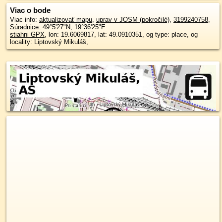
Viac o bode
Viac info:
aktualizovať mapu
,
uprav v JOSM (pokročilé)
,
3199240758
,
Súradnice:
49°5'27"N
,
19°36'25"E
stiahni GPX
, lon: 19.6069817, lat: 49.0910351, og type: place, og
locality: Liptovský Mikuláš,