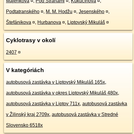
Majeríkova
¤
,
Pod Stráňami
¤
,
Kukučínova
¤
,
Podtatranského
¤
,
M. M. Hodžu
¤
,
Jesenského
¤
,
Štefánikova
¤
,
Hurbanova
¤
,
Liptovský Mikuláš
¤
Cyklotrasy v okolí
2407
¤
V kategóriách
autobusová zastávka v Liptovský Mikuláš 165x
,
autobusová zastávka v okres Liptovský Mikuláš 480x
,
autobusová zastávka v Liptov 711x
,
autobusová zastávka
v Žilinský kraj 2709x
,
autobusová zastávka v Stredné
Slovensko 6518x