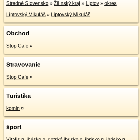
Stredné Slovensko
»
Žilinský kraj
»
Liptov
»
okres
Liptovský Mikuláš
»
Liptovský Mikuláš
Obchod
Stop Cafe
¤
Stravovanie
Stop Cafe
¤
Turistika
komín
¤
šport
Vitalis
¤
,
ihrisko
¤
,
detské ihrisko
¤
,
ihrisko
¤
,
ihrisko
¤