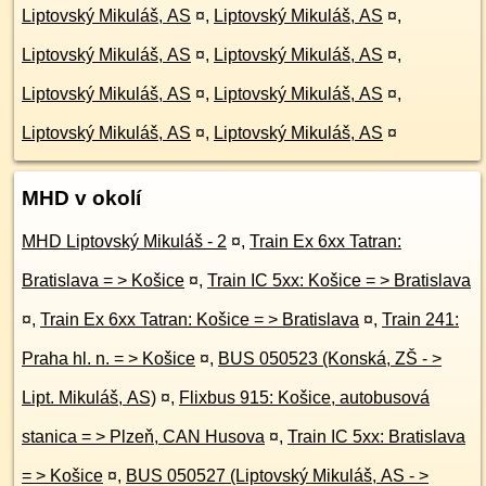
Liptovský Mikuláš, AS
¤
,
Liptovský Mikuláš, AS
¤
,
Liptovský Mikuláš, AS
¤
,
Liptovský Mikuláš, AS
¤
,
Liptovský Mikuláš, AS
¤
,
Liptovský Mikuláš, AS
¤
,
Liptovský Mikuláš, AS
¤
,
Liptovský Mikuláš, AS
¤
MHD v okolí
MHD Liptovský Mikuláš - 2
¤
,
Train Ex 6xx Tatran:
Bratislava = > Košice
¤
,
Train IC 5xx: Košice = > Bratislava
¤
,
Train Ex 6xx Tatran: Košice = > Bratislava
¤
,
Train 241:
Praha hl. n. = > Košice
¤
,
BUS 050523 (Konská, ZŠ - >
Lipt. Mikuláš, AS)
¤
,
Flixbus 915: Košice, autobusová
stanica = > Plzeň, CAN Husova
¤
,
Train IC 5xx: Bratislava
= > Košice
¤
,
BUS 050527 (Liptovský Mikuláš, AS - >