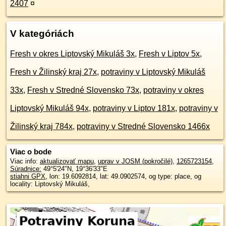
2407
¤
V kategóriách
Fresh v okres Liptovský Mikuláš 3x
,
Fresh v Liptov 5x
,
Fresh v Žilinský kraj 27x
,
potraviny v Liptovský Mikuláš
33x
,
Fresh v Stredné Slovensko 73x
,
potraviny v okres
Liptovský Mikuláš 94x
,
potraviny v Liptov 181x
,
potraviny v
Žilinský kraj 784x
,
potraviny v Stredné Slovensko 1466x
Viac o bode
Viac info:
aktualizovať mapu
,
uprav v JOSM (pokročilé)
,
1265723154
,
Súradnice:
49°5'24"N
,
19°36'33"E
stiahni GPX
, lon: 19.6092814, lat: 49.0902574, og type: place, og
locality: Liptovský Mikuláš,