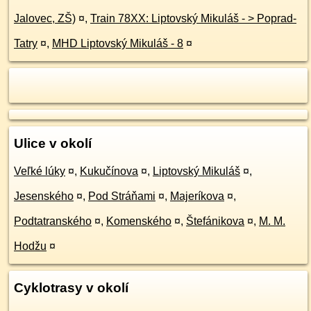
Jalovec, ZŠ)
¤
,
Train 78XX: Liptovský Mikuláš - > Poprad-
Tatry
¤
,
MHD Liptovský Mikuláš - 8
¤
Ulice v okolí
Veľké lúky
¤
,
Kukučínova
¤
,
Liptovský Mikuláš
¤
,
Jesenského
¤
,
Pod Stráňami
¤
,
Majeríkova
¤
,
Podtatranského
¤
,
Komenského
¤
,
Štefánikova
¤
,
M. M.
Hodžu
¤
Cyklotrasy v okolí