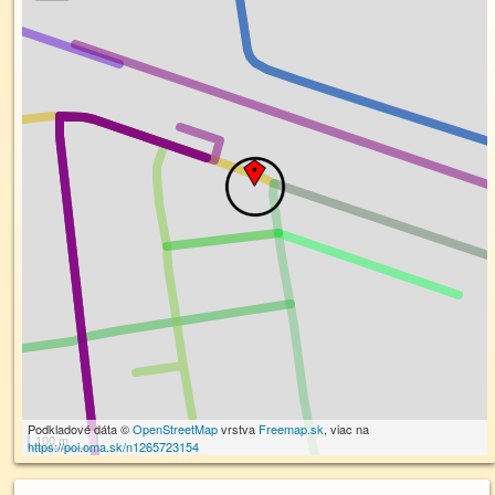
Podkladové dáta ©
OpenStreetMap
vrstva
Freemap.sk
, viac na
100 m
https://poi.oma.sk/n1265723154