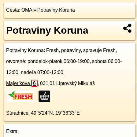
Cesta:
OMA
»
Potraviny Koruna
Potraviny Koruna
Potraviny Koruna
: Fresh, potraviny, spravuje Fresh,
otvorené: pondelok-piatok 06:00-19:00, sobota 06:00-
12:00, nedeľa 07:00-12:00,
Majeríkova
6
,
031 01
Liptovský Mikuláš
Súradnice:
49°5'24"N
,
19°36'33"E
Extra: