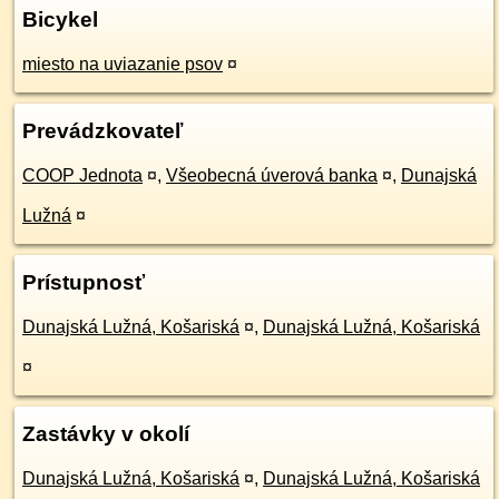
Bicykel
miesto na uviazanie psov
¤
Prevádzkovateľ
COOP Jednota
¤
,
Všeobecná úverová banka
¤
,
Dunajská
Lužná
¤
Prístupnosť
Dunajská Lužná, Košariská
¤
,
Dunajská Lužná, Košariská
¤
Zastávky v okolí
Dunajská Lužná, Košariská
¤
,
Dunajská Lužná, Košariská