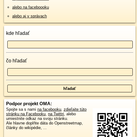
alebo na faceboooku
alebo aj v správach
kde hľadať
čo hľadať
Podpor projekt OMA:
Spojte sa s nami
na facebooku
,
zdieľajte túto
stránku na Facebooku
,
na Twittri
, alebo
umiestnite odkaz na svoju stránku.
Ale hlavne doplňte dáta do Openstreetmap,
články do wikipédie, ...