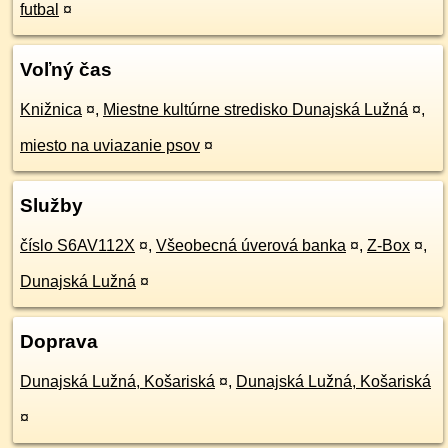
futbal
¤
Voľný čas
Knižnica
¤
,
Miestne kultúrne stredisko Dunajská Lužná
¤
,
miesto na uviazanie psov
¤
Služby
číslo S6AV112X
¤
,
Všeobecná úverová banka
¤
,
Z-Box
¤
,
Dunajská Lužná
¤
Doprava
Dunajská Lužná, Košariská
¤
,
Dunajská Lužná, Košariská
¤