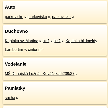
Auto
parkovisko
¤
,
parkovisko
¤
,
parkovisko
¤
Duchovno
Kaplnka sv. Martina
¤
,
kríž
¤
,
kríž
¤
,
Kaplnka bl. Imeldy
Lambertini
¤
,
cintorín
¤
Vzdelanie
MŠ Dunajská Lužná - Kováčska 5239/37
¤
Pamiatky
socha
¤