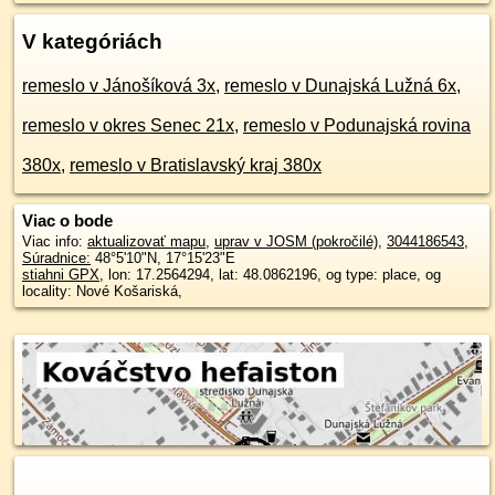
V kategóriách
remeslo v Jánošíková 3x
,
remeslo v Dunajská Lužná 6x
,
remeslo v okres Senec 21x
,
remeslo v Podunajská rovina
380x
,
remeslo v Bratislavský kraj 380x
Viac o bode
Viac info:
aktualizovať mapu
,
uprav v JOSM (pokročilé)
,
3044186543
,
Súradnice:
48°5'10"N
,
17°15'23"E
stiahni GPX
, lon: 17.2564294, lat: 48.0862196, og type: place, og
locality: Nové Košariská,