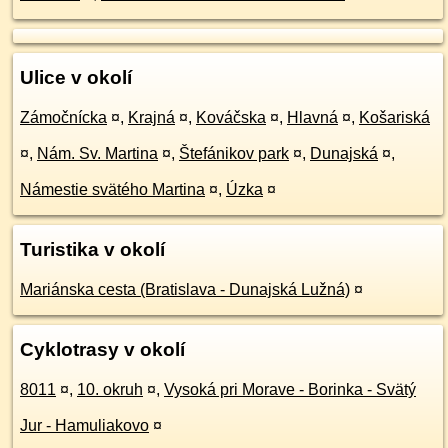
Ulice v okolí
Zámočnícka
¤
,
Krajná
¤
,
Kováčska
¤
,
Hlavná
¤
,
Košariská
¤
,
Nám. Sv. Martina
¤
,
Štefánikov park
¤
,
Dunajská
¤
,
Námestie svätého Martina
¤
,
Úzka
¤
Turistika v okolí
Mariánska cesta (Bratislava - Dunajská Lužná)
¤
Cyklotrasy v okolí
8011
¤
,
10. okruh
¤
,
Vysoká pri Morave - Borinka - Svätý
Jur - Hamuliakovo
¤