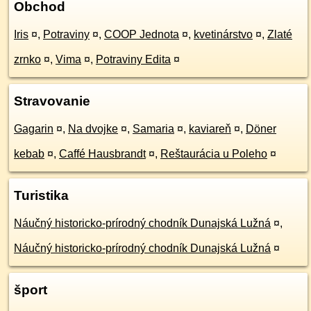
Obchod
Iris
¤
,
Potraviny
¤
,
COOP Jednota
¤
,
kvetinárstvo
¤
,
Zlaté
zrnko
¤
,
Vima
¤
,
Potraviny Edita
¤
Stravovanie
Gagarin
¤
,
Na dvojke
¤
,
Samaria
¤
,
kaviareň
¤
,
Döner
kebab
¤
,
Caffé Hausbrandt
¤
,
Reštaurácia u Poleho
¤
Turistika
Náučný historicko-prírodný chodník Dunajská Lužná
¤
,
Náučný historicko-prírodný chodník Dunajská Lužná
¤
šport