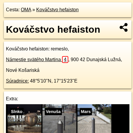
Cesta:
OMA
»
Kováčstvo hefaiston
Kováčstvo hefaiston
Kováčstvo hefaiston
: remeslo,
Námestie svätého Martina
4
,
900 42
Dunajská Lužná,
Nové Košariská
Súradnice:
48°5'10"N
,
17°15'23"E
Extra: