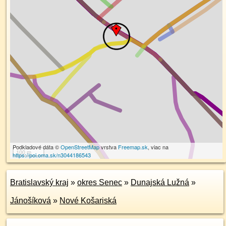
Podkladové dáta ©
OpenStreetMap
vrstva
Freemap.sk
, viac na
100 m
https://poi.oma.sk/n3044186543
Bratislavský kraj
»
okres Senec
»
Dunajská Lužná
»
Jánošíková
»
Nové Košariská