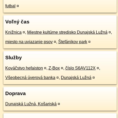
futbal
¤
Voľný čas
Knižnica
¤
,
Miestne kultúrne stredisko Dunajská Lužná
¤
,
miesto na uviazanie psov
¤
,
Štefánikov park
¤
Služby
Kováčstvo hefaiston
¤
,
Z-Box
¤
,
číslo S6AV112X
¤
,
Všeobecná úverová banka
¤
,
Dunajská Lužná
¤
Doprava
Dunajská Lužná, Košariská
¤