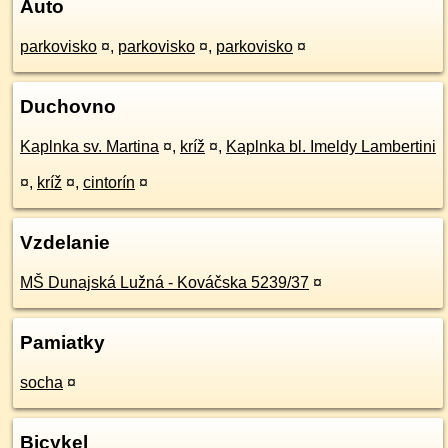
Auto
parkovisko
¤
,
parkovisko
¤
,
parkovisko
¤
Duchovno
Kaplnka sv. Martina
¤
,
kríž
¤
,
Kaplnka bl. Imeldy Lambertini
¤
,
kríž
¤
,
cintorín
¤
Vzdelanie
MŠ Dunajská Lužná - Kováčska 5239/37
¤
Pamiatky
socha
¤
Bicykel