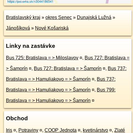
https://poi.oma.sk/n3044186541
Bratislavský kraj
»
okres Senec
»
Dunajská Lužná
»
Jánošíková
»
Nové Košariská
Linky na zastávke
Bus 725: Bratislava = > Miloslavov
¤
,
Bus 727: Bratislava =
> Šamorín
¤
,
Bus 727: Bratislava = > Šamorín
¤
,
Bus 737:
Bratislava = > Hamuliakovo = > Šamorín
¤
,
Bus 737:
Bratislava = > Hamuliakovo = > Šamorín
¤
,
Bus 799:
Bratislava = > Hamuliakovo = > Šamorín
¤
Obchod
Iris
¤
,
Potraviny
¤
,
COOP Jednota
¤
,
kvetinárstvo
¤
,
Zlaté