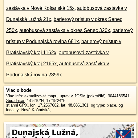
zastávka v Nové Košariská 15x
,
autobusová zastávka v
Dunajská Lužná 21x
,
barierový prístup v okres Senec
250x
,
autobusová zastávka v okres Senec 320x
,
barierový
prístup v Podunajská rovina 681x
,
barierový prístup v
Bratislavský kraj 1162x
,
autobusová zastávka v
Bratislavský kraj 2165x
,
autobusová zastávka v
Podunajská rovina 2359x
Viac o bode
Viac info:
aktualizovať mapu
,
uprav v JOSM (pokročilé)
,
3044186541
,
Súradnice:
48°5'10"N
,
17°15'24"E
stiahni GPX
, lon: 17.2567682, lat: 48.0861361, og type: place, og
locality: Nové Košariská,