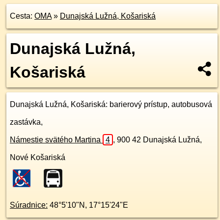
Cesta:
OMA
»
Dunajská Lužná, Košariská
Dunajská Lužná,
Košariská
Dunajská Lužná, Košariská
: barierový prístup, autobusová
zastávka,
Námestie svätého Martina
4
,
900 42
Dunajská Lužná,
Nové Košariská
Súradnice:
48°5'10"N
,
17°15'24"E