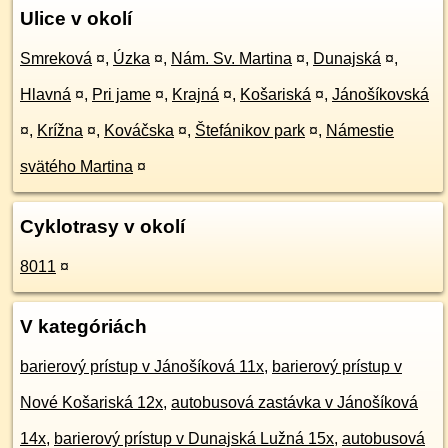
Ulice v okolí
Smreková
¤
,
Úzka
¤
,
Nám. Sv. Martina
¤
,
Dunajská
¤
,
Hlavná
¤
,
Pri jame
¤
,
Krajná
¤
,
Košariská
¤
,
Jánošíkovská
¤
,
Krížna
¤
,
Kováčska
¤
,
Štefánikov park
¤
,
Námestie
svätého Martina
¤
Cyklotrasy v okolí
8011
¤
V kategóriách
barierový prístup v Jánošíková 11x
,
barierový prístup v
Nové Košariská 12x
,
autobusová zastávka v Jánošíková
14x
,
barierový prístup v Dunajská Lužná 15x
,
autobusová