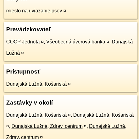
miesto na uviazanie psov
¤
Prevádzkovateľ
COOP Jednota
¤
,
Všeobecná úverová banka
¤
,
Dunajská
Lužná
¤
Prístupnosť
Dunajská Lužná, Košariská
¤
Zastávky v okolí
Dunajská Lužná, Košariská
¤
,
Dunajská Lužná, Košariská
¤
,
Dunajská Lužná, Zdrav. centrum
¤
,
Dunajská Lužná,
Zdrav. centrum
¤