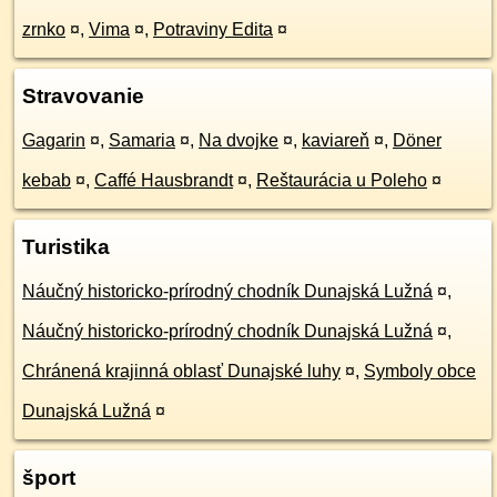
zrnko
¤
,
Vima
¤
,
Potraviny Edita
¤
Stravovanie
Gagarin
¤
,
Samaria
¤
,
Na dvojke
¤
,
kaviareň
¤
,
Döner
kebab
¤
,
Caffé Hausbrandt
¤
,
Reštaurácia u Poleho
¤
Turistika
Náučný historicko-prírodný chodník Dunajská Lužná
¤
,
Náučný historicko-prírodný chodník Dunajská Lužná
¤
,
Chránená krajinná oblasť Dunajské luhy
¤
,
Symboly obce
Dunajská Lužná
¤
šport