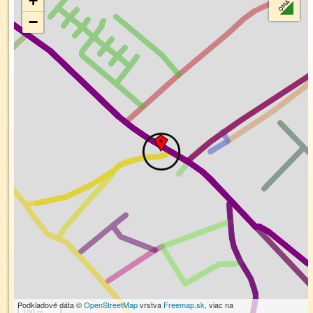
+
−
Podkladové dáta ©
OpenStreetMap
vrstva
Freemap.sk
, viac na
100 m