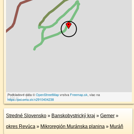
Podkladové dáta ©
OpenStreetMap
vrstva
Freemap.sk
, viac na
100 m
https://poi.oma.sk/n2910404238
Stredné Slovensko
»
Banskobystrický kraj
»
Gemer
»
okres Revúca
»
Mikroregión Muránska planina
»
Muráň