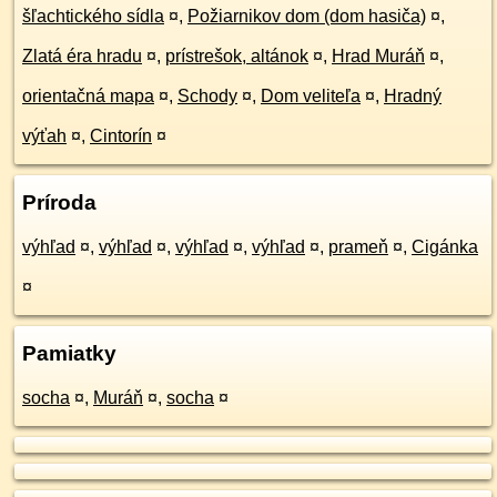
šľachtického sídla
¤
,
Požiarnikov dom (dom hasiča)
¤
,
Zlatá éra hradu
¤
,
prístrešok, altánok
¤
,
Hrad Muráň
¤
,
orientačná mapa
¤
,
Schody
¤
,
Dom veliteľa
¤
,
Hradný
výťah
¤
,
Cintorín
¤
Príroda
výhľad
¤
,
výhľad
¤
,
výhľad
¤
,
výhľad
¤
,
prameň
¤
,
Cigánka
¤
Pamiatky
socha
¤
,
Muráň
¤
,
socha
¤