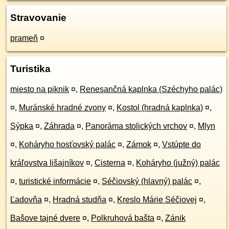
Stravovanie
prameň
¤
Turistika
miesto na piknik
¤
,
Renesančná kaplnka (Széchyho palác)
¤
,
Muránské hradné zvony
¤
,
Kostol (hradná kaplnka)
¤
,
Sýpka
¤
,
Záhrada
¤
,
Panoráma stolických vrchov
¤
,
Mlyn
¤
,
Koháryho hosťovský palác
¤
,
Zámok
¤
,
Vstúpte do
kráľovstva lišajníkov
¤
,
Cisterna
¤
,
Koháryho (južný) palác
¤
,
turistické informácie
¤
,
Séčiovský (hlavný) palác
¤
,
Ľadovňa
¤
,
Hradná studňa
¤
,
Kreslo Márie Séčiovej
¤
,
Bašove tajné dvere
¤
,
Polkruhová bašta
¤
,
Zánik