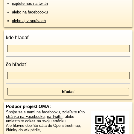
nájdete nás na twittri
alebo na faceboooku
alebo aj v správach
kde hľadať
čo hľadať
Podpor projekt OMA:
Spojte sa s nami
na facebooku
,
zdieľajte túto
stránku na Facebooku
,
na Twittri
, alebo
umiestnite odkaz na svoju stránku.
Ale hlavne doplňte dáta do Openstreetmap,
články do wikipédie, ...