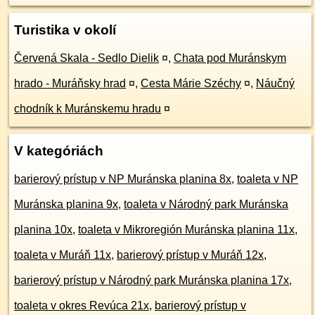
Turistika v okolí
Červená Skala - Sedlo Dielik
¤
,
Chata pod Muránskym
hrado - Muráňsky hrad
¤
,
Cesta Márie Széchy
¤
,
Náučný
chodník k Muránskemu hradu
¤
V kategóriách
barierový prístup v NP Muránska planina 8x
,
toaleta v NP
Muránska planina 9x
,
toaleta v Národný park Muránska
planina 10x
,
toaleta v Mikroregión Muránska planina 11x
,
toaleta v Muráň 11x
,
barierový prístup v Muráň 12x
,
barierový prístup v Národný park Muránska planina 17x
,
toaleta v okres Revúca 21x
,
barierový prístup v