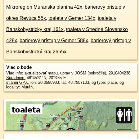
Mikroregión Muránska planina 42x
,
barierový prístup v
okres Revúca 55x
,
toaleta v Gemer 134x
,
toaleta v
Banskobystrický kraj 161x
,
toaleta v Stredné Slovensko
428x
,
barierový prístup v Gemer 588x
,
barierový prístup v
Banskobystrický kraj 2655x
Viac o bode
Viac info:
aktualizovať mapu
,
uprav v JOSM (pokročilé)
,
2910404238
,
Súradnice:
48°45'31"N
,
20°3'35"E
stiahni GPX
, lon: 20.0598983, lat: 48.7587103, og type: place, og
locality: Muráň,