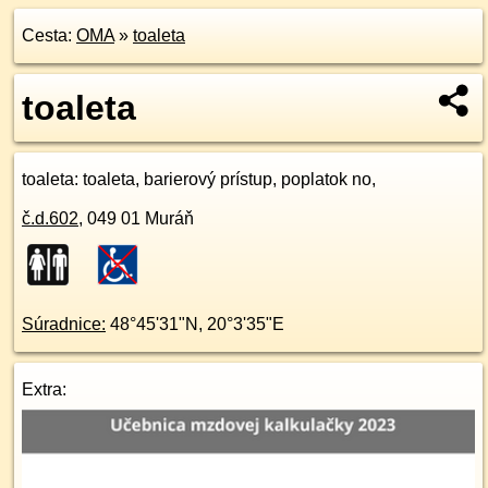
Cesta:
OMA
»
toaleta
toaleta
toaleta
: toaleta, barierový prístup, poplatok no,
č.d.
602
,
049 01
Muráň
Súradnice:
48°45'31"N
,
20°3'35"E
Extra: