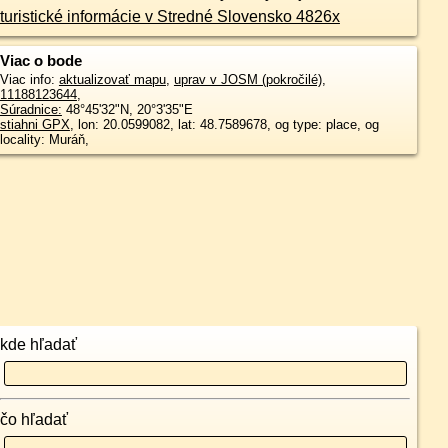
turistické informácie v Stredné Slovensko 4826x
Viac o bode
Viac info:
aktualizovať mapu
,
uprav v JOSM (pokročilé)
,
11188123644
,
Súradnice:
48°45'32"N
,
20°3'35"E
stiahni GPX
, lon: 20.0599082, lat: 48.7589678, og type: place, og
locality: Muráň,
kde hľadať
čo hľadať