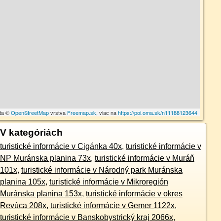
ta ©
OpenStreetMap
vrstva
Freemap.sk
, viac na
https://poi.oma.sk/n11188123644
V kategóriách
turistické informácie v Cigánka 40x
,
turistické informácie v
NP Muránska planina 73x
,
turistické informácie v Muráň
101x
,
turistické informácie v Národný park Muránska
planina 105x
,
turistické informácie v Mikroregión
Muránska planina 153x
,
turistické informácie v okres
Revúca 208x
,
turistické informácie v Gemer 1122x
,
turistické informácie v Banskobystrický kraj 2066x
,