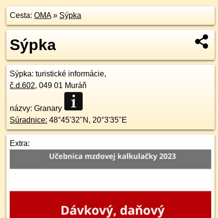
Cesta:
OMA
»
Sýpka
Sýpka
Sýpka
: turistické informácie,
č.d.
602
,
049 01
Muráň
názvy: Granary
Súradnice:
48°45'32"N
,
20°3'35"E
Extra: