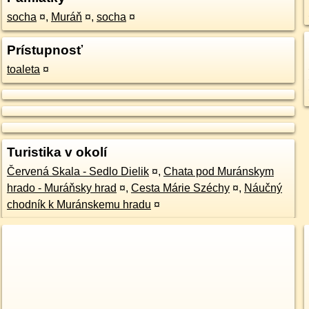
socha
¤
,
Muráň
¤
,
socha
¤
Prístupnosť
toaleta
¤
Turistika v okolí
Červená Skala - Sedlo Dielik
¤
,
Chata pod Muránskym
hrado - Muráňsky hrad
¤
,
Cesta Márie Széchy
¤
,
Náučný
chodník k Muránskemu hradu
¤