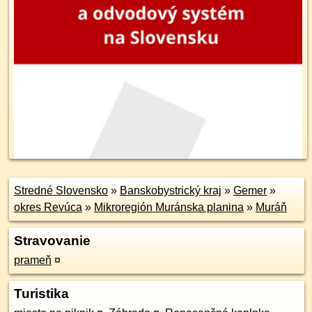
Stredné Slovensko
»
Banskobystrický kraj
»
Gemer
»
okres Revúca
»
Mikroregión Muránska planina
»
Muráň
Stravovanie
prameň
¤
Turistika