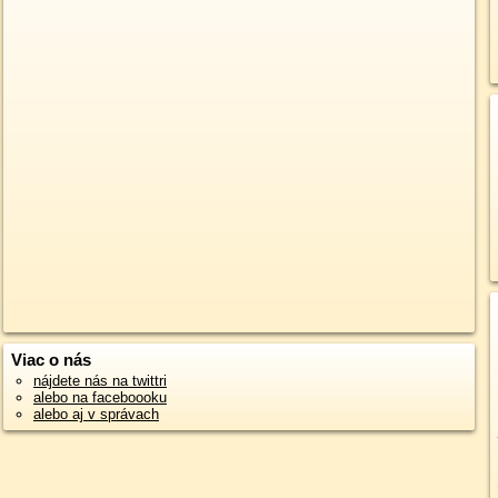
Viac o nás
nájdete nás na twittri
alebo na faceboooku
alebo aj v správach