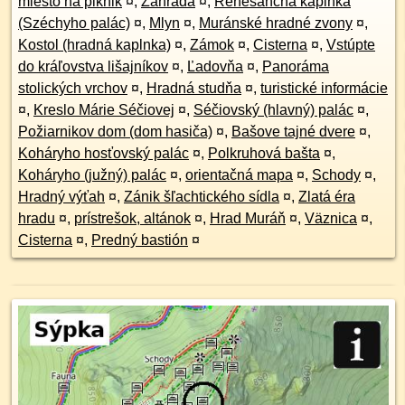
miesto na piknik
¤
,
Záhrada
¤
,
Renesančná kaplnka
(Széchyho palác)
¤
,
Mlyn
¤
,
Muránské hradné zvony
¤
,
Kostol (hradná kaplnka)
¤
,
Zámok
¤
,
Cisterna
¤
,
Vstúpte
do kráľovstva lišajníkov
¤
,
Ľadovňa
¤
,
Panoráma
stolických vrchov
¤
,
Hradná studňa
¤
,
turistické informácie
¤
,
Kreslo Márie Séčiovej
¤
,
Séčiovský (hlavný) palác
¤
,
Požiarnikov dom (dom hasiča)
¤
,
Bašove tajné dvere
¤
,
Koháryho hosťovský palác
¤
,
Polkruhová bašta
¤
,
Koháryho (južný) palác
¤
,
orientačná mapa
¤
,
Schody
¤
,
Hradný výťah
¤
,
Zánik šľachtického sídla
¤
,
Zlatá éra
hradu
¤
,
prístrešok, altánok
¤
,
Hrad Muráň
¤
,
Väznica
¤
,
Cisterna
¤
,
Predný bastión
¤