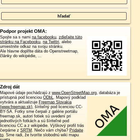
Podpor projekt OMA:
Spojte sa s nami
na facebooku
,
zdieľajte túto
stránku na Facebooku
,
na Twittri
, alebo
umiestnite odkaz na svoju stránku.
Ale hlavne doplňte dáta do Openstreetmap,
články do wikipédie, ...
Zdroj dát
Mapové údaje pochádzajú z
www.OpenStreetMap.org
, databáza je
prístupná pod licenciou
ODbL
.
Mapový podklad
vytvára a aktualizuje
Freemap Slovakia
(www.freemap.sk)
, šíriteľný pod licenciou CC-
BY-SA. Fotky sme čerpali z galérie portálu
freemap.sk, autori fotiek sú uvedení pri
jednotlivých fotkách a sú šíriteľné pod
licenciou CC a z wikipédie. Výškový profil trás
čerpáme z
SRTM
. Niečo vám chýba?
Pridajte
to
. Sme radi, že tvoríte slobodnú wiki mapu
sveta.