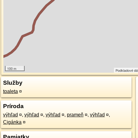
100 m
Podkladové dá
Služby
toaleta
¤
Príroda
výhľad
¤
,
výhľad
¤
,
výhľad
¤
,
prameň
¤
,
výhľad
¤
,
Cigánka
¤
Pamiatky