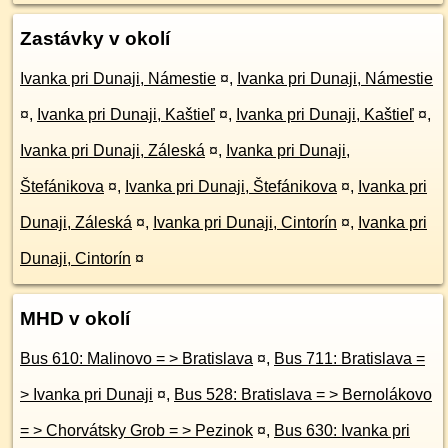
Zastávky v okolí
Ivanka pri Dunaji, Námestie
¤
,
Ivanka pri Dunaji, Námestie
¤
,
Ivanka pri Dunaji, Kaštieľ
¤
,
Ivanka pri Dunaji, Kaštieľ
¤
,
Ivanka pri Dunaji, Záleská
¤
,
Ivanka pri Dunaji,
Štefánikova
¤
,
Ivanka pri Dunaji, Štefánikova
¤
,
Ivanka pri
Dunaji, Záleská
¤
,
Ivanka pri Dunaji, Cintorín
¤
,
Ivanka pri
Dunaji, Cintorín
¤
MHD v okolí
Bus 610: Malinovo = > Bratislava
¤
,
Bus 711: Bratislava =
> Ivanka pri Dunaji
¤
,
Bus 528: Bratislava = > Bernolákovo
= > Chorvátsky Grob = > Pezinok
¤
,
Bus 630: Ivanka pri