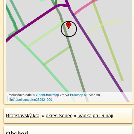
Podkladové dáta ©
OpenStreetMap
vrstva
Freemap.sk
, viac na
100 m
https://poi.oma.sk/n2359212001
Bratislavský kraj
»
okres Senec
»
Ivanka pri Dunaji
Obchod