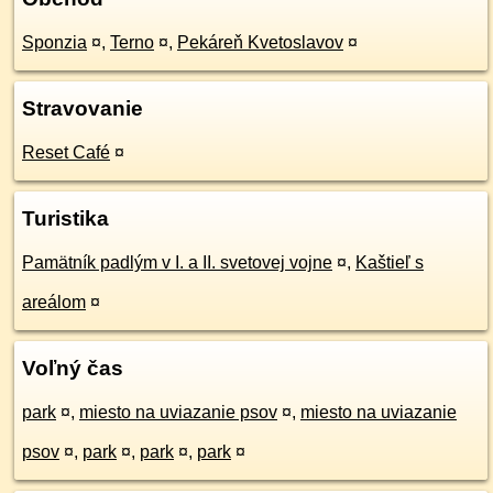
Sponzia
¤
,
Terno
¤
,
Pekáreň Kvetoslavov
¤
Stravovanie
Reset Café
¤
Turistika
Pamätník padlým v I. a II. svetovej vojne
¤
,
Kaštieľ s
areálom
¤
Voľný čas
park
¤
,
miesto na uviazanie psov
¤
,
miesto na uviazanie
psov
¤
,
park
¤
,
park
¤
,
park
¤