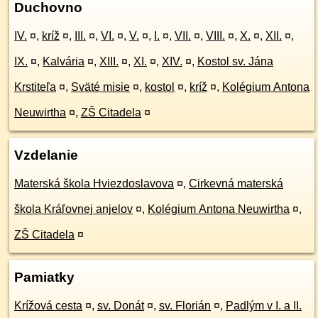
Duchovno
IV.
¤
,
kríž
¤
,
III.
¤
,
VI.
¤
,
V.
¤
,
I.
¤
,
VII.
¤
,
VIII.
¤
,
X.
¤
,
XII.
¤
,
IX.
¤
,
Kalvária
¤
,
XIII.
¤
,
XI.
¤
,
XIV.
¤
,
Kostol sv. Jána
Krstiteľa
¤
,
Sväté misie
¤
,
kostol
¤
,
kríž
¤
,
Kolégium Antona
Neuwirtha
¤
,
ZŠ Citadela
¤
Vzdelanie
Materská škola Hviezdoslavova
¤
,
Cirkevná materská
škola Kráľovnej anjelov
¤
,
Kolégium Antona Neuwirtha
¤
,
ZŠ Citadela
¤
Pamiatky
Krížová cesta
¤
,
sv. Donát
¤
,
sv. Florián
¤
,
Padlým v I. a II.