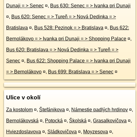
Dunaji = > Senec
¤
,
Bus 630: Senec = > Ivanka pri Dunaji
¤
,
Bus 620: Senec = > Tureň = > Nová Dedinka = >
Bratislava
¤
,
Bus 528: Pezinok = > Bratislava
¤
,
Bus 622:
Bernolákovo = > Ivanka pri Dunaji = > Shopping Palace
¤
,
Bus 620: Bratislava = > Nová Dedinka = > Tureň = >
Senec
¤
,
Bus 622: Shopping Palace = > Ivanka pri Dunaji
= > Bernolákovo
¤
,
Bus 699: Bratislava = > Senec
¤
Ulice v okolí
Za kostolom
¤
,
Štefánikova
¤
,
Námestie padlých hrdinov
¤
,
Bernolákovská
¤
,
Potocká
¤
,
Školská
¤
,
Grasalkovičova
¤
,
Hviezdoslavova
¤
,
Sládkovičova
¤
,
Moyzesova
¤
,