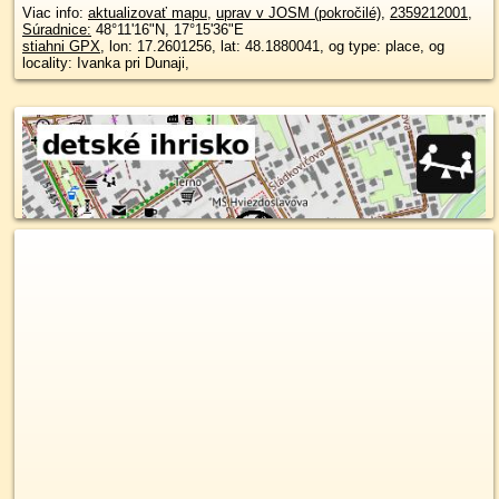
Viac info:
aktualizovať mapu
,
uprav v JOSM (pokročilé)
,
2359212001
,
Súradnice:
48°11'16"N
,
17°15'36"E
stiahni GPX
, lon: 17.2601256, lat: 48.1880041, og type: place, og
locality: Ivanka pri Dunaji,