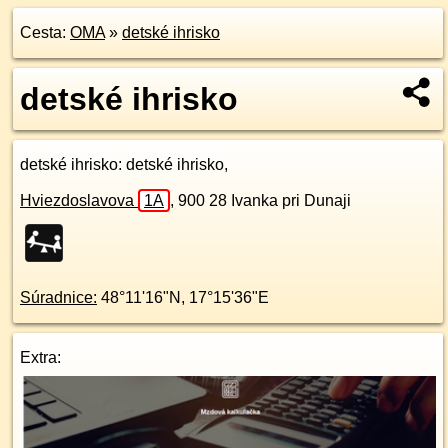
Cesta:
OMA
»
detské ihrisko
detské ihrisko
detské ihrisko
: detské ihrisko,
Hviezdoslavova
1A
,
900 28
Ivanka pri Dunaji
Súradnice:
48°11'16"N
,
17°15'36"E
Extra: