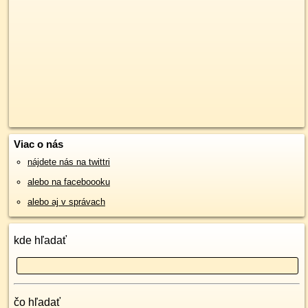
Viac o nás
nájdete nás na twittri
alebo na faceboooku
alebo aj v správach
kde hľadať
čo hľadať