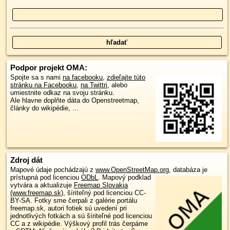
Podpor projekt OMA:
Spojte sa s nami
na facebooku
,
zdieľajte túto
stránku na Facebooku
,
na Twittri
, alebo
umiestnite odkaz na svoju stránku.
Ale hlavne doplňte dáta do Openstreetmap,
články do wikipédie, ...
Zdroj dát
Mapové údaje pochádzajú z
www.OpenStreetMap.org
, databáza je
prístupná pod licenciou
ODbL
.
Mapový podklad
vytvára a aktualizuje
Freemap Slovakia
(www.freemap.sk)
, šíriteľný pod licenciou CC-
BY-SA. Fotky sme čerpali z galérie portálu
freemap.sk, autori fotiek sú uvedení pri
jednotlivých fotkách a sú šíriteľné pod licenciou
CC a z wikipédie. Výškový profil trás čerpáme