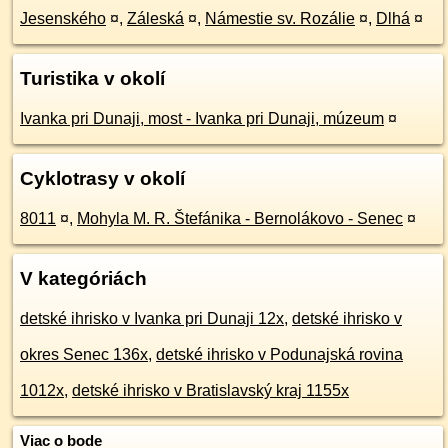
Jesenského
¤
,
Záleská
¤
,
Námestie sv. Rozálie
¤
,
Dlhá
¤
Turistika v okolí
Ivanka pri Dunaji, most - Ivanka pri Dunaji, múzeum
¤
Cyklotrasy v okolí
8011
¤
,
Mohyla M. R. Štefánika - Bernolákovo - Senec
¤
V kategóriách
detské ihrisko v Ivanka pri Dunaji 12x
,
detské ihrisko v
okres Senec 136x
,
detské ihrisko v Podunajská rovina
1012x
,
detské ihrisko v Bratislavský kraj 1155x
Viac o bode