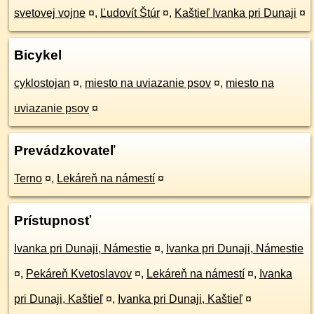
svetovej vojne
¤
,
Ľudovít Štúr
¤
,
Kaštieľ Ivanka pri Dunaji
¤
Bicykel
cyklostojan
¤
,
miesto na uviazanie psov
¤
,
miesto na
uviazanie psov
¤
Prevádzkovateľ
Terno
¤
,
Lekáreň na námestí
¤
Prístupnosť
Ivanka pri Dunaji, Námestie
¤
,
Ivanka pri Dunaji, Námestie
¤
,
Pekáreň Kvetoslavov
¤
,
Lekáreň na námestí
¤
,
Ivanka
pri Dunaji, Kaštieľ
¤
,
Ivanka pri Dunaji, Kaštieľ
¤