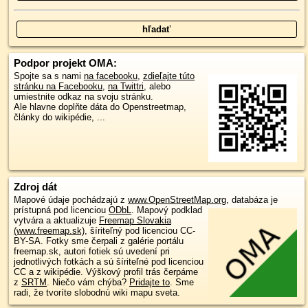
Podpor projekt OMA:
Spojte sa s nami
na facebooku
,
zdieľajte túto
stránku na Facebooku
,
na Twittri
, alebo
umiestnite odkaz na svoju stránku.
Ale hlavne doplňte dáta do Openstreetmap,
články do wikipédie, ...
Zdroj dát
Mapové údaje pochádzajú z
www.OpenStreetMap.org
, databáza je
prístupná pod licenciou
ODbL
.
Mapový podklad
vytvára a aktualizuje
Freemap Slovakia
(www.freemap.sk)
, šíriteľný pod licenciou CC-
BY-SA. Fotky sme čerpali z galérie portálu
freemap.sk, autori fotiek sú uvedení pri
jednotlivých fotkách a sú šíriteľné pod licenciou
CC a z wikipédie. Výškový profil trás čerpáme
z
SRTM
. Niečo vám chýba?
Pridajte to
. Sme
radi, že tvoríte slobodnú wiki mapu sveta.