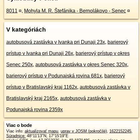
8011
¤
,
Mohyla M. R. Štefánika - Bernolákovo - Senec
¤
V kategóriách
autobusová zastávka v Ivanka pri Dunaji 23x
,
barierový
prístup v Ivanka pri Dunaji 26x
,
barierový prístup v okres
Senec 250x
,
autobusová zastávka v okres Senec 320x
,
barierový prístup v Podunajská rovina 681x
,
barierový
prístup v Bratislavský kraj 1162x
,
autobusová zastávka v
Bratislavský kraj 2165x
,
autobusová zastávka v
Podunajská rovina 2359x
Viac o bode
Viac info:
aktualizovať mapu
,
uprav v JOSM (pokročilé)
,
1622152245
,
Súradnice:
48°11'13"N
,
17°15'19"E