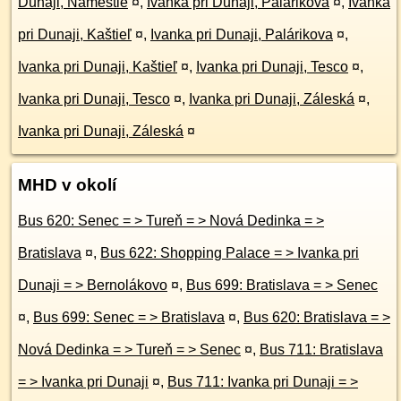
Dunaji, Námestie
¤
,
Ivanka pri Dunaji, Palárikova
¤
,
Ivanka
pri Dunaji, Kaštieľ
¤
,
Ivanka pri Dunaji, Palárikova
¤
,
Ivanka pri Dunaji, Kaštieľ
¤
,
Ivanka pri Dunaji, Tesco
¤
,
Ivanka pri Dunaji, Tesco
¤
,
Ivanka pri Dunaji, Záleská
¤
,
Ivanka pri Dunaji, Záleská
¤
MHD v okolí
Bus 620: Senec = > Tureň = > Nová Dedinka = >
Bratislava
¤
,
Bus 622: Shopping Palace = > Ivanka pri
Dunaji = > Bernolákovo
¤
,
Bus 699: Bratislava = > Senec
¤
,
Bus 699: Senec = > Bratislava
¤
,
Bus 620: Bratislava = >
Nová Dedinka = > Tureň = > Senec
¤
,
Bus 711: Bratislava
= > Ivanka pri Dunaji
¤
,
Bus 711: Ivanka pri Dunaji = >