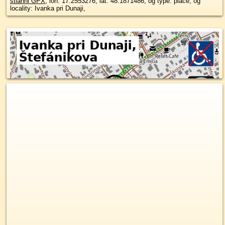
stiahni GPX
, lon: 17.2553276, lat: 48.1871486, og type: place, og
locality: Ivanka pri Dunaji,