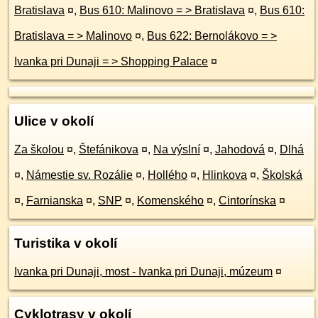
Bratislava
¤
,
Bus 610: Malinovo = > Bratislava
¤
,
Bus 610:
Bratislava = > Malinovo
¤
,
Bus 622: Bernolákovo = >
Ivanka pri Dunaji = > Shopping Palace
¤
Ulice v okolí
Za školou
¤
,
Štefánikova
¤
,
Na výslní
¤
,
Jahodová
¤
,
Dlhá
¤
,
Námestie sv. Rozálie
¤
,
Hollého
¤
,
Hlinkova
¤
,
Školská
¤
,
Farnianska
¤
,
SNP
¤
,
Komenského
¤
,
Cintorínska
¤
Turistika v okolí
Ivanka pri Dunaji, most - Ivanka pri Dunaji, múzeum
¤
Cyklotrasy v okolí