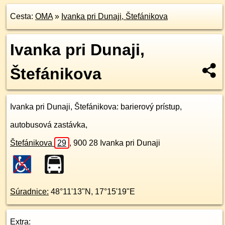
Cesta:
OMA
»
Ivanka pri Dunaji, Štefánikova
Ivanka pri Dunaji,
Štefánikova
Ivanka pri Dunaji, Štefánikova
: barierový prístup,
autobusová zastávka,
Štefánikova
29
,
900 28
Ivanka pri Dunaji
Súradnice:
48°11'13"N
,
17°15'19"E
Extra: