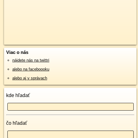
Viac o nás
nájdete nás na twittri
alebo na faceboooku
alebo aj v správach
kde hľadať
čo hľadať