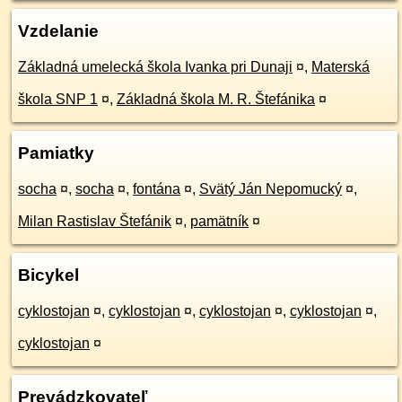
Vzdelanie
Základná umelecká škola Ivanka pri Dunaji
¤
,
Materská
škola SNP 1
¤
,
Základná škola M. R. Štefánika
¤
Pamiatky
socha
¤
,
socha
¤
,
fontána
¤
,
Svätý Ján Nepomucký
¤
,
Milan Rastislav Štefánik
¤
,
pamätník
¤
Bicykel
cyklostojan
¤
,
cyklostojan
¤
,
cyklostojan
¤
,
cyklostojan
¤
,
cyklostojan
¤
Prevádzkovateľ