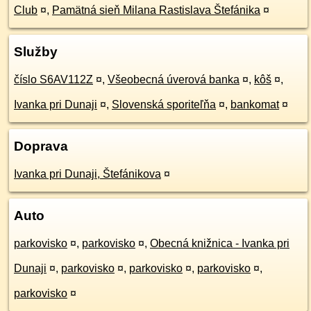
Club
¤
,
Pamätná sieň Milana Rastislava Štefánika
¤
Služby
číslo S6AV112Z
¤
,
Všeobecná úverová banka
¤
,
kôš
¤
,
Ivanka pri Dunaji
¤
,
Slovenská sporiteľňa
¤
,
bankomat
¤
Doprava
Ivanka pri Dunaji, Štefánikova
¤
Auto
parkovisko
¤
,
parkovisko
¤
,
Obecná knižnica - Ivanka pri
Dunaji
¤
,
parkovisko
¤
,
parkovisko
¤
,
parkovisko
¤
,
parkovisko
¤