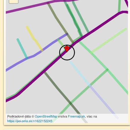
Podkladové dáta ©
OpenStreetMap
vrstva
Freemap.sk
, viac na
100 m
https://poi.oma.sk/n1622152245