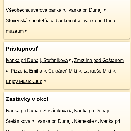
Všeobecná úverová banka
¤
,
Ivanka pri Dunaji
¤
,
Slovenská sporiteľňa
¤
,
bankomat
¤
,
Ivanka pri Dunaji,
múzeum
¤
Prístupnosť
Ivanka pri Dunaji, Štefánikova
¤
,
Zmrzlina pod Gaštanom
¤
,
Pizzeria Emilia
¤
,
Cukráreň Miki
¤
,
Langoše Miki
¤
,
Enjoy Music Club
¤
Zastávky v okolí
Ivanka pri Dunaji, Štefánikova
¤
,
Ivanka pri Dunaji,
Štefánikova
¤
,
Ivanka pri Dunaji, Námestie
¤
,
Ivanka pri