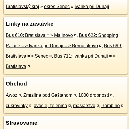
Bratislavský kraj
»
okres Senec
»
Ivanka pri Dunaji
Linky na zastávke
Bus 610: Bratislava = > Malinovo
¤
,
Bus 622: Shopping
Palace = > Ivanka pri Dunaji = > Bernolákovo
¤
,
Bus 699:
Bratislava = > Senec
¤
,
Bus 711: Ivanka pri Dunaji = >
Bratislava
¤
Obchod
Awoz
¤
,
Zmrzlina pod Gaštanom
¤
,
1000 drobností
¤
,
cukrovinky
¤
,
ovocie, zelenina
¤
,
mäsiarstvo
¤
,
Bambino
¤
Stravovanie