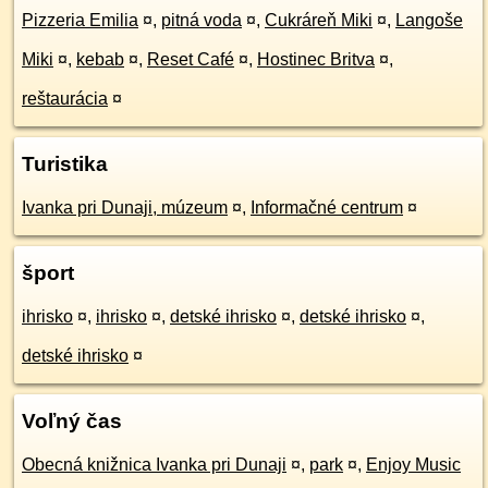
Pizzeria Emilia
¤
,
pitná voda
¤
,
Cukráreň Miki
¤
,
Langoše
Miki
¤
,
kebab
¤
,
Reset Café
¤
,
Hostinec Britva
¤
,
reštaurácia
¤
Turistika
Ivanka pri Dunaji, múzeum
¤
,
Informačné centrum
¤
šport
ihrisko
¤
,
ihrisko
¤
,
detské ihrisko
¤
,
detské ihrisko
¤
,
detské ihrisko
¤
Voľný čas
Obecná knižnica Ivanka pri Dunaji
¤
,
park
¤
,
Enjoy Music