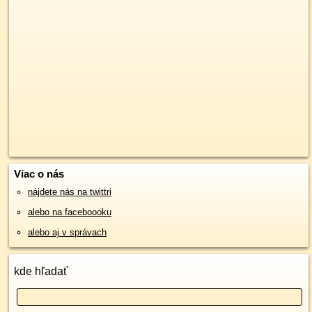
Viac o nás
nájdete nás na twittri
alebo na faceboooku
alebo aj v správach
kde hľadať