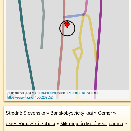
Podkladové dáta ©
OpenStreetMap
vrstva
Freemap.sk
, viac na
100 m
https://poi.oma.sk/n1506269552
Stredné Slovensko
»
Banskobystrický kraj
»
Gemer
»
okres Rimavská Sobota
»
Mikroregión Muránska planina
»