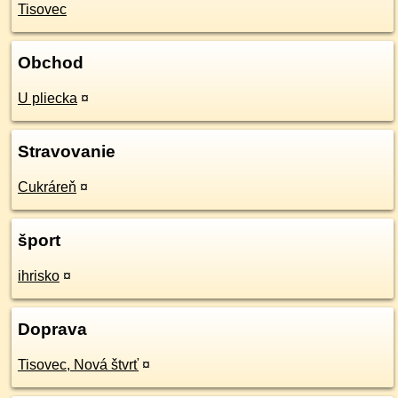
Tisovec
Obchod
U pliecka
¤
Stravovanie
Cukráreň
¤
šport
ihrisko
¤
Doprava
Tisovec, Nová štvrť
¤