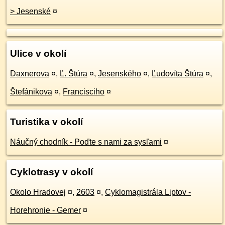
> Jesenské
¤
Ulice v okolí
Daxnerova
¤
,
Ľ. Štúra
¤
,
Jesenského
¤
,
Ľudovíta Štúra
¤
,
Štefánikova
¤
,
Francisciho
¤
Turistika v okolí
Náučný chodník - Poďte s nami za sysľami
¤
Cyklotrasy v okolí
Okolo Hradovej
¤
,
2603
¤
,
Cyklomagistrála Liptov -
Horehronie - Gemer
¤