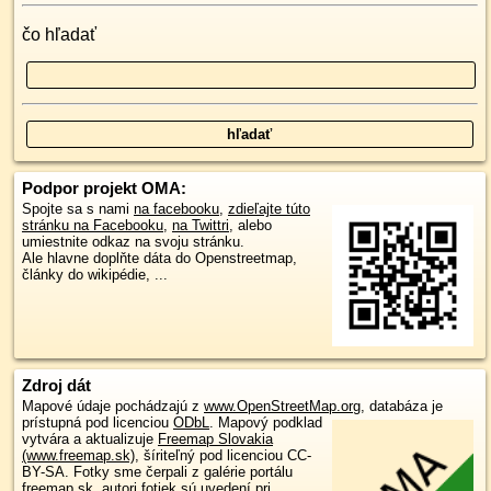
čo hľadať
Podpor projekt OMA:
Spojte sa s nami
na facebooku
,
zdieľajte túto
stránku na Facebooku
,
na Twittri
, alebo
umiestnite odkaz na svoju stránku.
Ale hlavne doplňte dáta do Openstreetmap,
články do wikipédie, ...
Zdroj dát
Mapové údaje pochádzajú z
www.OpenStreetMap.org
, databáza je
prístupná pod licenciou
ODbL
.
Mapový podklad
vytvára a aktualizuje
Freemap Slovakia
(www.freemap.sk)
, šíriteľný pod licenciou CC-
BY-SA. Fotky sme čerpali z galérie portálu
freemap.sk, autori fotiek sú uvedení pri