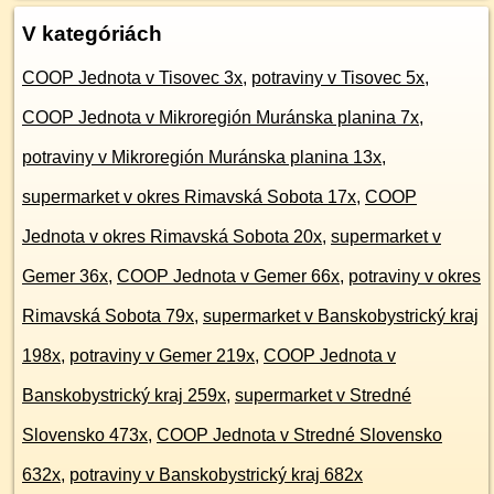
V kategóriách
COOP Jednota v Tisovec 3x
,
potraviny v Tisovec 5x
,
COOP Jednota v Mikroregión Muránska planina 7x
,
potraviny v Mikroregión Muránska planina 13x
,
supermarket v okres Rimavská Sobota 17x
,
COOP
Jednota v okres Rimavská Sobota 20x
,
supermarket v
Gemer 36x
,
COOP Jednota v Gemer 66x
,
potraviny v okres
Rimavská Sobota 79x
,
supermarket v Banskobystrický kraj
198x
,
potraviny v Gemer 219x
,
COOP Jednota v
Banskobystrický kraj 259x
,
supermarket v Stredné
Slovensko 473x
,
COOP Jednota v Stredné Slovensko
632x
,
potraviny v Banskobystrický kraj 682x