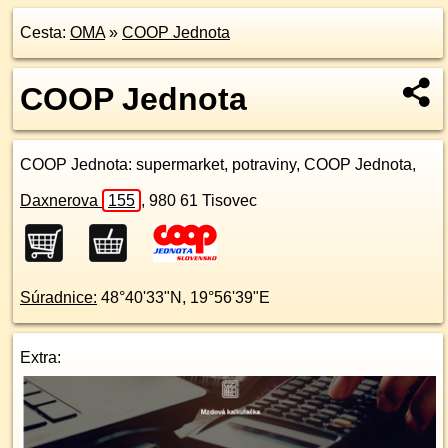
Cesta:
OMA
»
COOP Jednota
COOP Jednota
COOP Jednota
: supermarket, potraviny, COOP Jednota,
Daxnerova
155
,
980 61
Tisovec
Súradnice:
48°40'33"N
,
19°56'39"E
Extra: