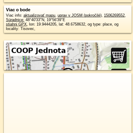
Viac o bode
Viac info:
aktualizovať mapu
,
uprav v JOSM (pokročilé)
,
1506269552
,
Súradnice:
48°40'33"N
,
19°56'39"E
stiahni GPX
, lon: 19.9444205, lat: 48.6758632, og type: place, og
locality: Tisovec,