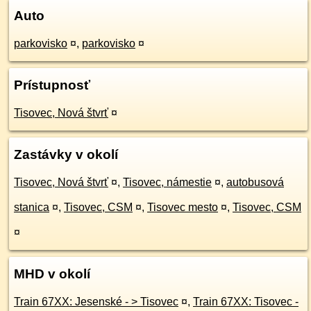
Auto
parkovisko
¤
,
parkovisko
¤
Prístupnosť
Tisovec, Nová štvrť
¤
Zastávky v okolí
Tisovec, Nová štvrť
¤
,
Tisovec, námestie
¤
,
autobusová
stanica
¤
,
Tisovec, CSM
¤
,
Tisovec mesto
¤
,
Tisovec, CSM
¤
MHD v okolí
Train 67XX: Jesenské - > Tisovec
¤
,
Train 67XX: Tisovec -