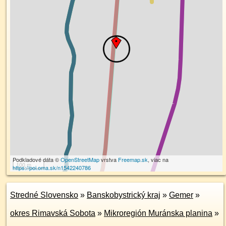
Podkladové dáta ©
OpenStreetMap
vrstva
Freemap.sk
, viac na
100 m
https://poi.oma.sk/n1542240786
Stredné Slovensko
»
Banskobystrický kraj
»
Gemer
»
okres Rimavská Sobota
»
Mikroregión Muránska planina
»