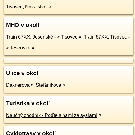
Tisovec, Nová štvrť
¤
MHD v okolí
Train 67XX: Jesenské - > Tisovec
¤
,
Train 67XX: Tisovec -
> Jesenské
¤
Ulice v okolí
Daxnerova
¤
,
Štefánikova
¤
Turistika v okolí
Náučný chodník - Poďte s nami za sysľami
¤
Cyklotrasy v okolí