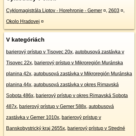
Cyklomagistrála Liptov - Horehronie - Gemer
¤
,
2603
¤
,
Okolo Hradovej
¤
V kategóriách
barierový prístup v Tisovec 20x
,
autobusová zastávka v
Tisovec 22x
,
barierový prístup v Mikroregión Muránska
planina 42x
,
autobusová zastávka v Mikroregión Muránska
planina 44x
,
autobusová zastávka v okres Rimavská
Sobota 486x
,
barierový prístup v okres Rimavská Sobota
487x
,
barierový prístup v Gemer 588x
,
autobusová
zastávka v Gemer 1010x
,
barierový prístup v
Banskobystrický kraj 2655x
,
barierový prístup v Stredné