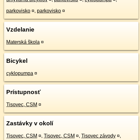
parkovisko
¤
,
parkovisko
¤
Vzdelanie
Materská škola
¤
Bicykel
cyklopumpa
¤
Prístupnosť
Tisovec, CSM
¤
Zastávky v okolí
Tisovec, CSM
¤
,
Tisovec, CSM
¤
,
Tisovec závody
¤
,