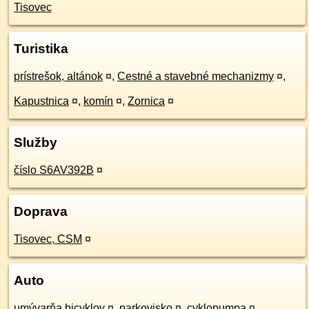
Tisovec
Turistika
prístrešok, altánok
¤
,
Cestné a stavebné mechanizmy
¤
,
Kapustnica
¤
,
komín
¤
,
Zornica
¤
Služby
číslo S6AV392B
¤
Doprava
Tisovec, CSM
¤
Auto
umývarňa bicyklov
¤
,
parkovisko
¤
,
cyklopumpa
¤
,