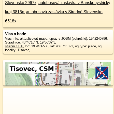
Slovensko 2967x
,
autobusová zastávka v Banskobystrický
kraj 3816x
,
autobusová zastávka v Stredné Slovensko
6518x
Viac o bode
Viac info:
aktualizovať mapu
,
uprav v JOSM (pokročilé)
,
1542240786
,
Súradnice:
48°40'16"N
,
19°56'37"E
stiahni GPX
, lon: 19.9436536, lat: 48.6711321, og type: place, og
locality: Tisovec,