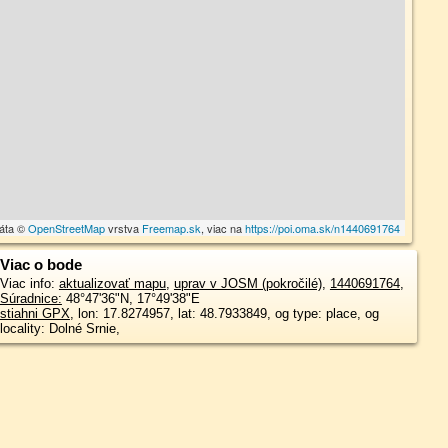
dáta ©
OpenStreetMap
vrstva
Freemap.sk
, viac na
https://poi.oma.sk/n1440691764
Viac o bode
Viac info:
aktualizovať mapu
,
uprav v JOSM (pokročilé)
,
1440691764
,
Súradnice:
48°47'36"N
,
17°49'38"E
stiahni GPX
, lon: 17.8274957, lat: 48.7933849, og type: place, og
locality: Dolné Srnie,