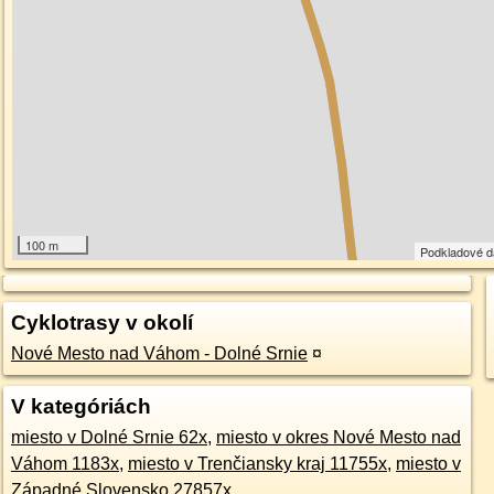
100 m
Podkladové 
Cyklotrasy v okolí
Nové Mesto nad Váhom - Dolné Srnie
¤
V kategóriách
miesto v Dolné Srnie 62x
,
miesto v okres Nové Mesto nad
Váhom 1183x
,
miesto v Trenčiansky kraj 11755x
,
miesto v
Západné Slovensko 27857x