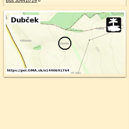
Bus 304410 29
¤