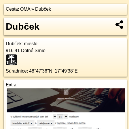
Cesta:
OMA
»
Dubček
Dubček
Dubček
: miesto,
916 41
Dolné Srnie
Súradnice:
48°47'36"N
,
17°49'38"E
Extra: