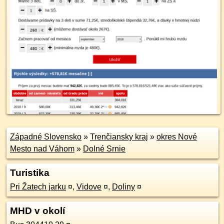
Západné Slovensko
»
Trenčiansky kraj
»
okres Nové
Mesto nad Váhom
»
Dolné Srnie
Turistika
Pri Žatech jarku
¤
,
Vidove
¤
,
Doliny
¤
MHD v okolí