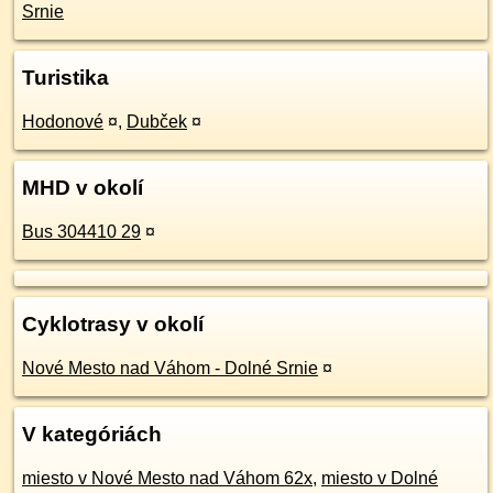
Srnie
Turistika
Hodonové
¤
,
Dubček
¤
MHD v okolí
Bus 304410 29
¤
Cyklotrasy v okolí
Nové Mesto nad Váhom - Dolné Srnie
¤
V kategóriách
miesto v Nové Mesto nad Váhom 62x
,
miesto v Dolné