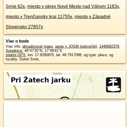
Srnie 62x
,
miesto v okres Nové Mesto nad Váhom 1183x
,
miesto v Trenčiansky kraj 11755x
,
miesto v Západné
Slovensko 27857x
Viac o bode
Viac info:
aktualizovať mapu
,
uprav v JOSM (pokročilé)
,
1440692379
,
Súradnice:
48°47'30"N
,
17°49'41"E
stiahni GPX
, lon: 17.8280875, lat: 48.7917088, og type: place, og
locality: Dolné Srnie,