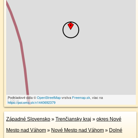
Podkladové dáta ©
OpenStreetMap
vrstva
Freemap.sk
, viac na
100 m
https://poi.oma.sk/n1440692379
Západné Slovensko
»
Trenčiansky kraj
»
okres Nové
Mesto nad Váhom
»
Nové Mesto nad Váhom
»
Dolné