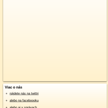
Viac o nás
nájdete nás na twittri
alebo na faceboooku
alebo aj v správach