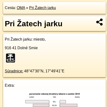
Cesta:
OMA
»
Pri Žatech jarku
Pri Žatech jarku
Pri Žatech jarku
: miesto,
916 41
Dolné Srnie
Súradnice:
48°47'30"N
,
17°49'41"E
Extra: