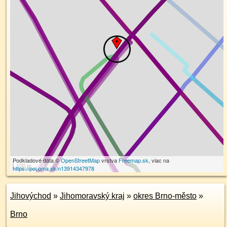
Podkladové dáta ©
OpenStreetMap
vrstva
Freemap.sk
, viac na
100 m
https://poi.oma.sk/n13914347978
Jihovýchod
»
Jihomoravský kraj
»
okres Brno-město
»
Brno