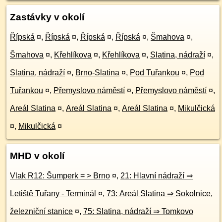
Zastávky v okolí
Řípská
¤
,
Řípská
¤
,
Řípská
¤
,
Řípská
¤
,
Šmahova
¤
,
Šmahova
¤
,
Křehlíkova
¤
,
Křehlíkova
¤
,
Slatina, nádraží
¤
,
Slatina, nádraží
¤
,
Brno-Slatina
¤
,
Pod Tuřankou
¤
,
Pod
Tuřankou
¤
,
Přemyslovo náměstí
¤
,
Přemyslovo náměstí
¤
,
Areál Slatina
¤
,
Areál Slatina
¤
,
Areál Slatina
¤
,
Mikulčická
¤
,
Mikulčická
¤
MHD v okolí
Vlak R12: Šumperk = > Brno
¤
,
21: Hlavní nádraží ⇒
Letiště Tuřany - Terminál
¤
,
73: Areál Slatina ⇒ Sokolnice,
železniční stanice
¤
,
75: Slatina, nádraží ⇒ Tomkovo