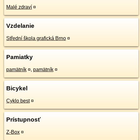
Malé zdraví
¤
Vzdelanie
Střední škola grafická Brno
¤
Pamiatky
pamätník
¤
,
pamätník
¤
Bicykel
Cyklo best
¤
Prístupnosť
Z-Box
¤