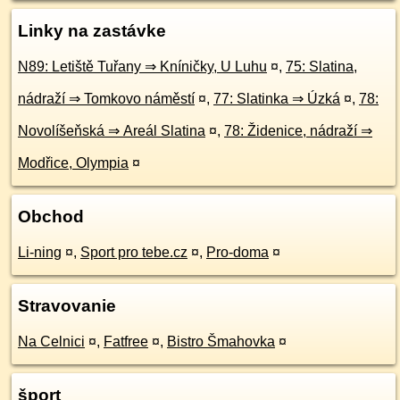
Linky na zastávke
N89: Letiště Tuřany ⇒ Kníničky, U Luhu
¤
,
75: Slatina,
nádraží ⇒ Tomkovo náměstí
¤
,
77: Slatinka ⇒ Úzká
¤
,
78:
Novolíšeňská ⇒ Areál Slatina
¤
,
78: Židenice, nádraží ⇒
Modřice, Olympia
¤
Obchod
Li-ning
¤
,
Sport pro tebe.cz
¤
,
Pro-doma
¤
Stravovanie
Na Celnici
¤
,
Fatfree
¤
,
Bistro Šmahovka
¤
šport