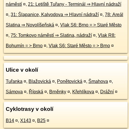
náměstí
¤
,
21: Letiště Tuřany - Terminál ⇒ Hlavní nádraží
¤
,
31: Šlapanice, Kalvodova ⇒ Hlavní nádraží
¤
,
78: Areál
Slatina ⇒ Novolíšeňská
¤
,
Vlak S6: Brno = > Staré Město
¤
,
75: Tomkovo náměstí ⇒ Slatina, nádraží
¤
,
Vlak R8:
Bohumín = > Brno
¤
,
Vlak S6: Staré Město = > Brno
¤
Ulice v okolí
Tuřanka
¤
,
Blažovická
¤
,
Ponětovická
¤
,
Šmahova
¤
,
Sámova
¤
,
Řípská
¤
,
Brněnky
¤
,
Křehlíkova
¤
,
Drážní
¤
Cyklotrasy v okolí
B14
¤
,
X143
¤
,
B25
¤