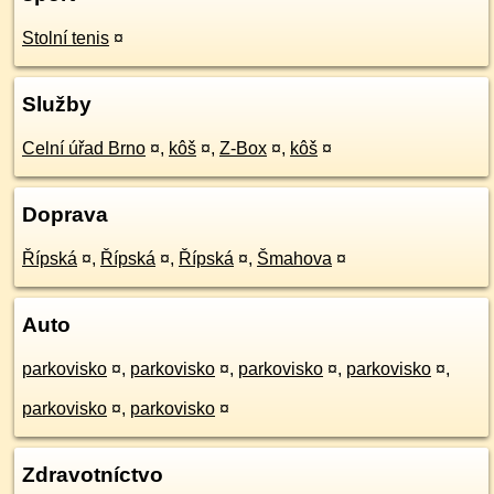
Stolní tenis
¤
Služby
Celní úřad Brno
¤
,
kôš
¤
,
Z-Box
¤
,
kôš
¤
Doprava
Řípská
¤
,
Řípská
¤
,
Řípská
¤
,
Šmahova
¤
Auto
parkovisko
¤
,
parkovisko
¤
,
parkovisko
¤
,
parkovisko
¤
,
parkovisko
¤
,
parkovisko
¤
Zdravotníctvo