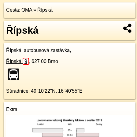
Cesta:
OMA
»
Řípská
Řípská
Řípská
: autobusová zastávka,
Řípská
9
,
627 00
Brno
Súradnice:
49°10'22"N
,
16°40'55"E
Extra: