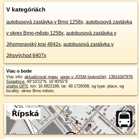
V kategóriách
autobusová zastávka v Brno 1258x
,
autobusová zastávka
v okres Brno-město 1258x
,
autobusová zastávka v
Jihomoravský kraj 4842x
,
autobusová zastávka v
Jihovýchod 6407x
Viac o bode
Viac info:
aktualizovať mapu
,
uprav v JOSM (pokročilé)
,
13914347978
,
Súradnice:
49°10'22"N
,
16°40'55"E
stiahni GPX
, lon: 16.6822189, lat: 49.1728308, og type: place, og
locality: okres Brno město,