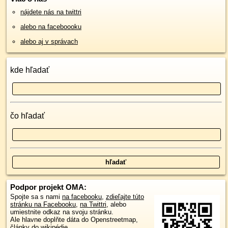
nájdete nás na twittri
alebo na faceboooku
alebo aj v správach
kde hľadať
čo hľadať
Podpor projekt OMA:
Spojte sa s nami
na facebooku
,
zdieľajte túto
stránku na Facebooku
,
na Twittri
, alebo
umiestnite odkaz na svoju stránku.
Ale hlavne doplňte dáta do Openstreetmap,
články do wikipédie, ...