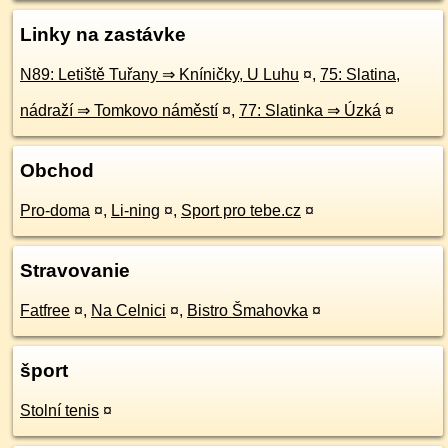
Linky na zastávke
N89: Letiště Tuřany ⇒ Kníničky, U Luhu
¤
,
75: Slatina,
nádraží ⇒ Tomkovo náměstí
¤
,
77: Slatinka ⇒ Úzká
¤
Obchod
Pro-doma
¤
,
Li-ning
¤
,
Sport pro tebe.cz
¤
Stravovanie
Fatfree
¤
,
Na Celnici
¤
,
Bistro Šmahovka
¤
šport
Stolní tenis
¤