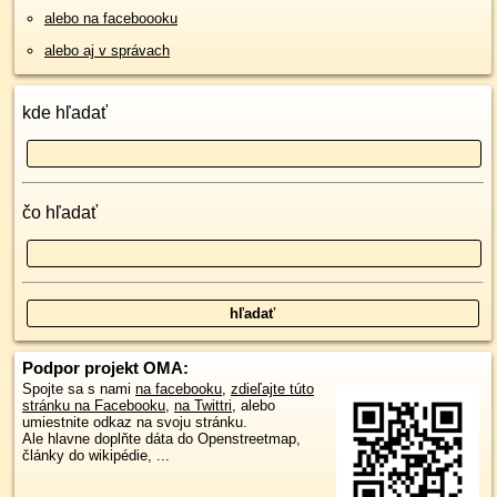
alebo na faceboooku
alebo aj v správach
kde hľadať
čo hľadať
Podpor projekt OMA:
Spojte sa s nami
na facebooku
,
zdieľajte túto
stránku na Facebooku
,
na Twittri
, alebo
umiestnite odkaz na svoju stránku.
Ale hlavne doplňte dáta do Openstreetmap,
články do wikipédie, ...