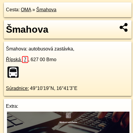
Cesta:
OMA
»
Šmahova
Šmahova
Šmahova
: autobusová zastávka,
Řípská
7
,
627 00
Brno
Súradnice:
49°10'19"N
,
16°41'3"E
Extra: