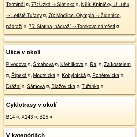
Terminál
¤
,
77: Úzká ⇒ Slatinka
¤
,
N89: Kníničky, U Luhu
⇒ Letiště Tuřany
¤
,
78: Modřice, Olympia ⇒ Židenice,
nádraží
¤
,
75: Slatina, nádraží ⇒ Tomkovo náměstí
¤
Ulice v okolí
Pivodova
¤
,
Šmahova
¤
,
Křehlíkova
¤
,
Ráj
¤
,
Za kostelem
¤
,
Řípská
¤
,
Moutnická
¤
,
Kobylnická
¤
,
Ponětovická
¤
,
Drážní
¤
,
Sámova
¤
,
Blažovická
¤
,
Tuřanka
¤
Cyklotrasy v okolí
B14
¤
,
X143
¤
,
B25
¤
V kategóriách