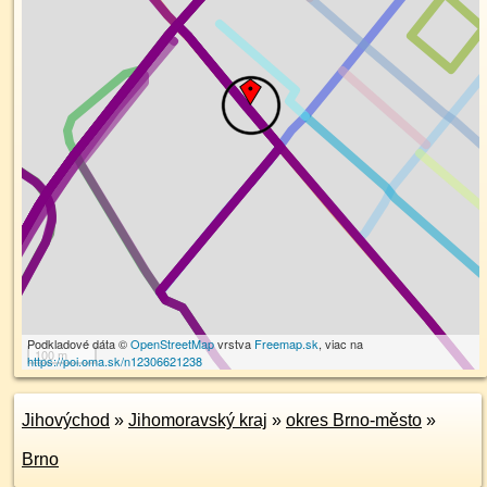
Podkladové dáta ©
OpenStreetMap
vrstva
Freemap.sk
, viac na
100 m
https://poi.oma.sk/n12306621238
Jihovýchod
»
Jihomoravský kraj
»
okres Brno-město
»
Brno