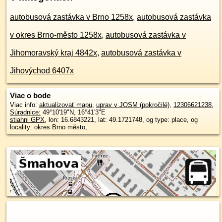
autobusová zastávka v Brno 1258x
,
autobusová zastávka
v okres Brno-město 1258x
,
autobusová zastávka v
Jihomoravský kraj 4842x
,
autobusová zastávka v
Jihovýchod 6407x
Viac o bode
Viac info:
aktualizovať mapu
,
uprav v JOSM (pokročilé)
,
12306621238
,
Súradnice:
49°10'19"N
,
16°41'3"E
stiahni GPX
, lon: 16.6843221, lat: 49.1721748, og type: place, og
locality: okres Brno město,