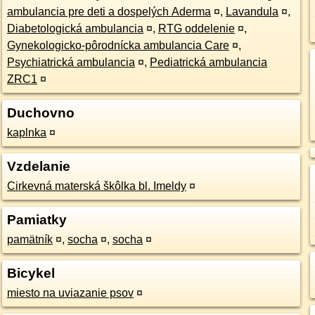
ambulancia pre deti a dospelých Aderma
¤
,
Lavandula
¤
,
Diabetologická ambulancia
¤
,
RTG oddelenie
¤
,
Gynekologicko-pôrodnícka ambulancia Care
¤
,
Psychiatrická ambulancia
¤
,
Pediatrická ambulancia
ZRC1
¤
Duchovno
kaplnka
¤
Vzdelanie
Cirkevná materská škôlka bl. Imeldy
¤
Pamiatky
pamätník
¤
,
socha
¤
,
socha
¤
Bicykel
miesto na uviazanie psov
¤