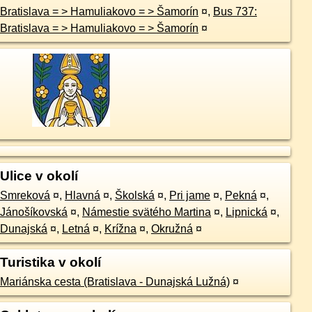
Bratislava = > Hamuliakovo = > Šamorín
¤
,
Bus 737:
Bratislava = > Hamuliakovo = > Šamorín
¤
Ulice v okolí
Smreková
¤
,
Hlavná
¤
,
Školská
¤
,
Pri jame
¤
,
Pekná
¤
,
Jánošíkovská
¤
,
Námestie svätého Martina
¤
,
Lipnická
¤
,
Dunajská
¤
,
Letná
¤
,
Krížna
¤
,
Okružná
¤
Turistika v okolí
Mariánska cesta (Bratislava - Dunajská Lužná)
¤