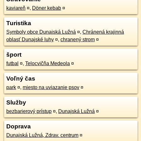
kaviareň
¤
,
Döner kebab
¤
Turistika
Symboly obce Dunajská Lužná
¤
,
Chránená krajinná
oblasť Dunajské luhy
¤
,
chranený strom
¤
šport
futbal
¤
,
Telocvičňa Medeola
¤
Voľný čas
park
¤
,
miesto na uviazanie psov
¤
Služby
bezbarierový prístup
¤
,
Dunajská Lužná
¤
Doprava
Dunajská Lužná, Zdrav. centrum
¤