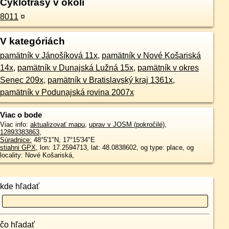
Cyklotrasy v okolí
8011
¤
V kategóriách
pamätník v Jánošíková 11x
,
pamätník v Nové Košariská
14x
,
pamätník v Dunajská Lužná 15x
,
pamätník v okres
Senec 209x
,
pamätník v Bratislavský kraj 1361x
,
pamätník v Podunajská rovina 2007x
Viac o bode
Viac info:
aktualizovať mapu
,
uprav v JOSM (pokročilé)
,
12893383863
,
Súradnice:
48°5'1"N
,
17°15'34"E
stiahni GPX
, lon: 17.2594713, lat: 48.0838602, og type: place, og
locality: Nové Košariská,
kde hľadať
čo hľadať