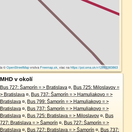
ta ©
OpenStreetMap
vrstva
Freemap.sk
, viac na
https://poi.oma.sk/n12893383863
MHD v okolí
Bus 727: Šamorín = > Bratislava
¤
,
Bus 725: Miloslavov =
> Bratislava
¤
,
Bus 737: Šamorín = > Hamuliakovo = >
Bratislava
¤
,
Bus 799: Šamorín = > Hamuliakovo = >
Bratislava
¤
,
Bus 737: Šamorín = > Hamuliakovo = >
Bratislava
¤
,
Bus 725: Bratislava = > Miloslavov
¤
,
Bus
727: Bratislava = > Šamorín
¤
,
Bus 727: Šamorín = >
Bratislava
¤
,
Bus 727: Bratislava = > Šamorín
¤
,
Bus 737: