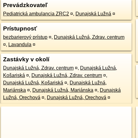
Prevádzkovateľ
Pediatrická ambulancia ZRC2
¤
,
Dunajská Lužná
¤
Prístupnosť
bezbarierový prístup
¤
,
Dunajská Lužná, Zdrav. centrum
¤
,
Lavandula
¤
Zastávky v okolí
Dunajská Lužná, Zdrav. centrum
¤
,
Dunajská Lužná,
Košariská
¤
,
Dunajská Lužná, Zdrav. centrum
¤
,
Dunajská Lužná, Košariská
¤
,
Dunajská Lužná,
Mariánska
¤
,
Dunajská Lužná, Mariánska
¤
,
Dunajská
Lužná, Orechová
¤
,
Dunajská Lužná, Orechová
¤