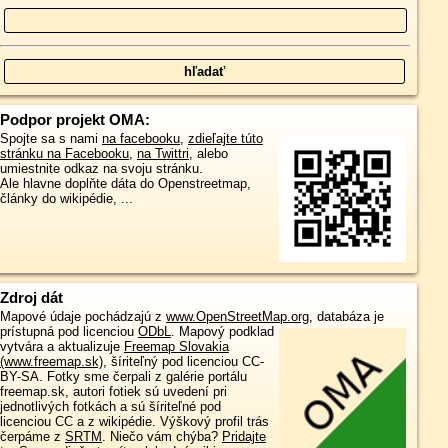
Podpor projekt OMA:
Spojte sa s nami
na facebooku
,
zdieľajte túto
stránku na Facebooku
,
na Twittri
, alebo
umiestnite odkaz na svoju stránku.
Ale hlavne doplňte dáta do Openstreetmap,
články do wikipédie, ...
Zdroj dát
Mapové údaje pochádzajú z
www.OpenStreetMap.org
, databáza je
prístupná pod licenciou
ODbL
.
Mapový podklad
vytvára a aktualizuje
Freemap Slovakia
(www.freemap.sk)
, šíriteľný pod licenciou CC-
BY-SA. Fotky sme čerpali z galérie portálu
freemap.sk, autori fotiek sú uvedení pri
jednotlivých fotkách a sú šíriteľné pod
licenciou CC a z wikipédie. Výškový profil trás
čerpáme z
SRTM
. Niečo vám chýba?
Pridajte