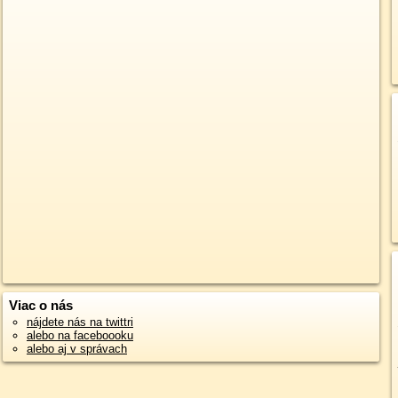
Viac o nás
nájdete nás na twittri
alebo na faceboooku
alebo aj v správach