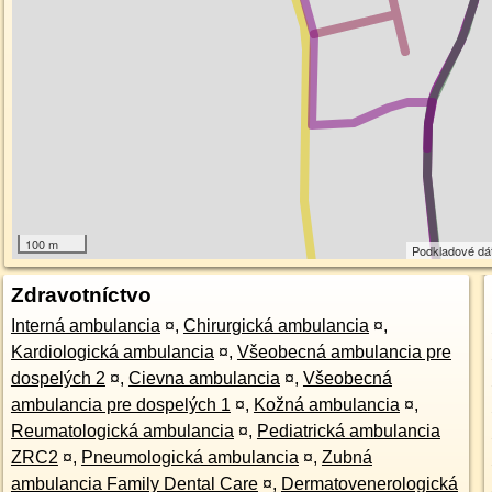
100 m
Podkladové dá
Zdravotníctvo
Interná ambulancia
¤
,
Chirurgická ambulancia
¤
,
Kardiologická ambulancia
¤
,
Všeobecná ambulancia pre
dospelých 2
¤
,
Cievna ambulancia
¤
,
Všeobecná
ambulancia pre dospelých 1
¤
,
Kožná ambulancia
¤
,
Reumatologická ambulancia
¤
,
Pediatrická ambulancia
ZRC2
¤
,
Pneumologická ambulancia
¤
,
Zubná
ambulancia Family Dental Care
¤
,
Dermatovenerologická