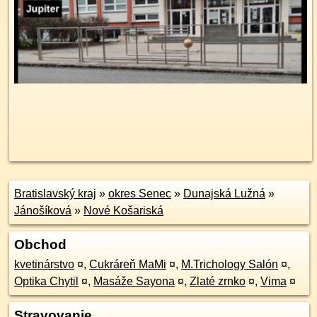
Bratislavský kraj
»
okres Senec
»
Dunajská Lužná
»
Jánošíková
»
Nové Košariská
Obchod
kvetinárstvo
¤
,
Cukráreň MaMi
¤
,
M.Trichology Salón
¤
,
Optika Chytil
¤
,
Masáže Sayona
¤
,
Zlaté zrnko
¤
,
Vima
¤
Stravovanie