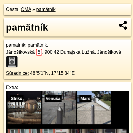
Cesta:
OMA
»
pamätník
pamätník
pamätník
: pamätník,
Jánošíkovská
5
,
900 42
Dunajská Lužná, Jánošíková
Súradnice:
48°5'1"N
,
17°15'34"E
Extra: