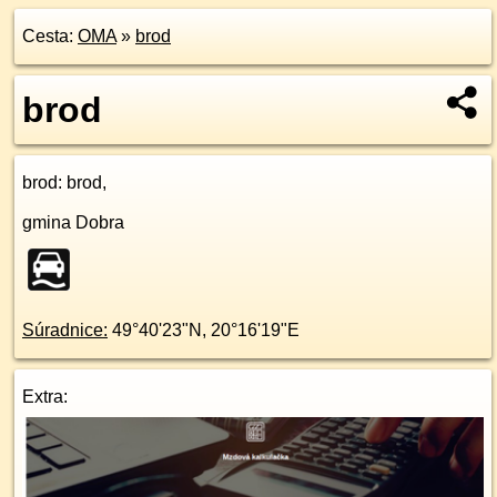
Cesta:
OMA
»
brod
brod
brod
: brod,
gmina Dobra
Súradnice:
49°40'23"N
,
20°16'19"E
Extra: