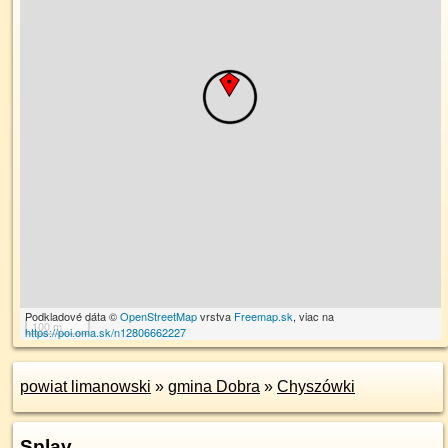
Podkladové dáta ©
OpenStreetMap
vrstva
Freemap.sk
, viac na
100 m
https://poi.oma.sk/n12806662227
powiat limanowski
»
gmina Dobra
»
Chyszówki
Splav