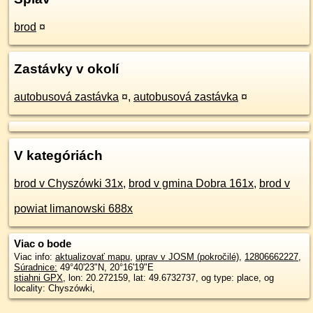
brod
¤
Zastávky v okolí
autobusová zastávka
¤
,
autobusová zastávka
¤
V kategóriách
brod v Chyszówki 31x
,
brod v gmina Dobra 161x
,
brod v
powiat limanowski 688x
Viac o bode
Viac info:
aktualizovať mapu
,
uprav v JOSM (pokročilé)
,
12806662227
,
Súradnice:
49°40'23"N
,
20°16'19"E
stiahni GPX
, lon: 20.272159, lat: 49.6732737, og type: place, og
locality: Chyszówki,