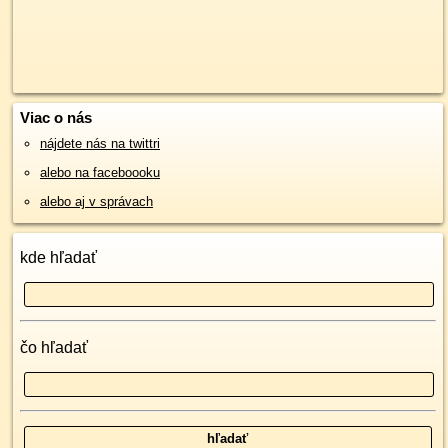
Viac o nás
nájdete nás na twittri
alebo na faceboooku
alebo aj v správach
kde hľadať
čo hľadať