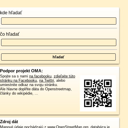
kde hľadať
čo hľadať
Podpor projekt OMA:
Spojte sa s nami
na facebooku
,
zdieľajte túto
stránku na Facebooku
,
na Twittri
, alebo
umiestnite odkaz na svoju stránku.
Ale hlavne doplňte dáta do Openstreetmap,
články do wikipédie, ...
Zdroj dát
Mapové údaje pochádzajú z
www.OpenStreetMap.org
, databáza je