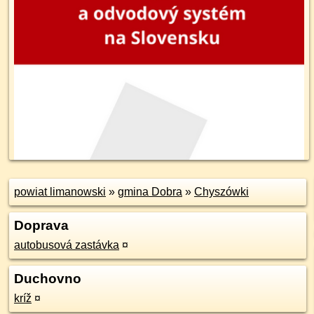
powiat limanowski
»
gmina Dobra
»
Chyszówki
Doprava
autobusová zastávka
¤
Duchovno
kríž
¤