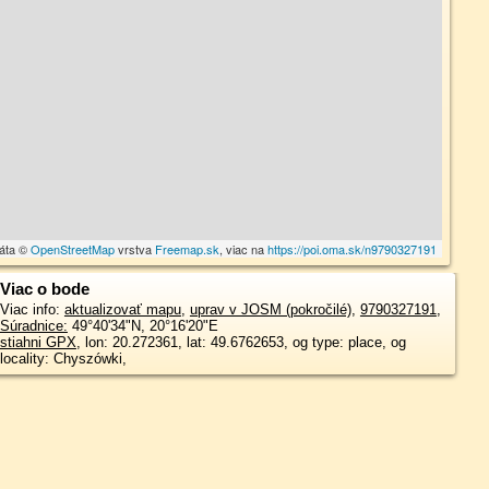
dáta ©
OpenStreetMap
vrstva
Freemap.sk
, viac na
https://poi.oma.sk/n9790327191
Viac o bode
Viac info:
aktualizovať mapu
,
uprav v JOSM (pokročilé)
,
9790327191
,
Súradnice:
49°40'34"N
,
20°16'20"E
stiahni GPX
, lon: 20.272361, lat: 49.6762653, og type: place, og
locality: Chyszówki,