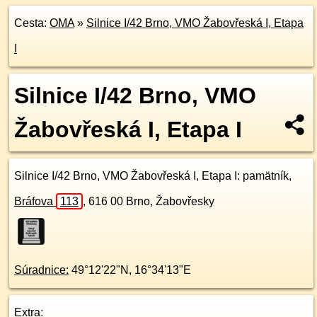
Cesta:
OMA
»
Silnice I/42 Brno, VMO Žabovřeská I, Etapa
I
Silnice I/42 Brno, VMO
Žabovřeská I, Etapa I
Silnice I/42 Brno, VMO Žabovřeská I, Etapa I
: pamätník,
Bráfova
113
,
616 00
Brno, Žabovřesky
Súradnice:
49°12'22"N
,
16°34'13"E
Extra: