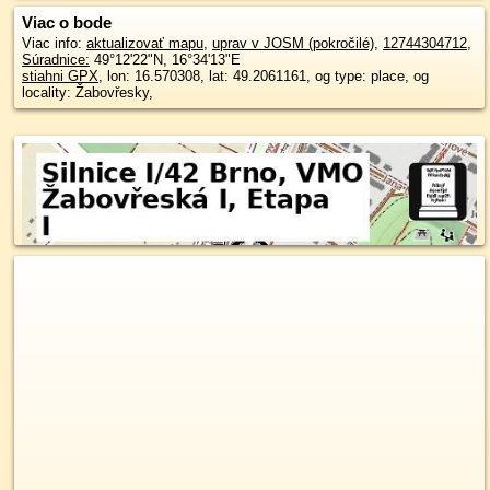
Viac o bode
Viac info:
aktualizovať mapu
,
uprav v JOSM (pokročilé)
,
12744304712
,
Súradnice:
49°12'22"N
,
16°34'13"E
stiahni GPX
, lon: 16.570308, lat: 49.2061161, og type: place, og
locality: Žabovřesky,