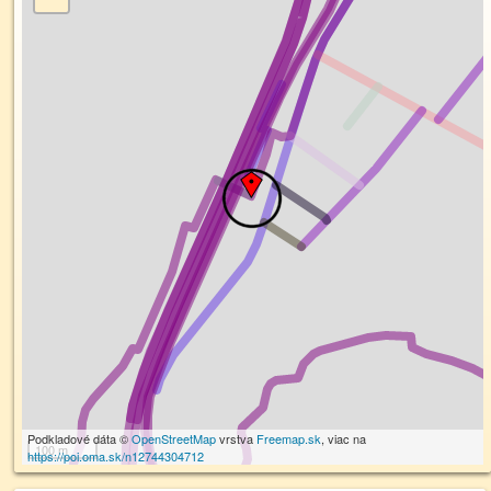
Podkladové dáta ©
OpenStreetMap
vrstva
Freemap.sk
, viac na
100 m
https://poi.oma.sk/n12744304712