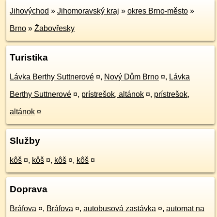
Jihovýchod
»
Jihomoravský kraj
»
okres Brno-město
»
Brno
»
Žabovřesky
Turistika
Lávka Berthy Suttnerové
¤
,
Nový Dům Brno
¤
,
Lávka
Berthy Suttnerové
¤
,
prístrešok, altánok
¤
,
prístrešok,
altánok
¤
Služby
kôš
¤
,
kôš
¤
,
kôš
¤
,
kôš
¤
Doprava
Bráfova
¤
,
Bráfova
¤
,
autobusová zastávka
¤
,
automat na