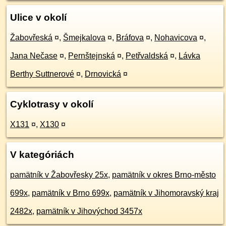
Ulice v okolí
Žabovřeská
¤
,
Šmejkalova
¤
,
Bráfova
¤
,
Nohavicova
¤
,
Jana Nečase
¤
,
Pernštejnská
¤
,
Petřvaldská
¤
,
Lávka
Berthy Suttnerové
¤
,
Drnovická
¤
Cyklotrasy v okolí
X131
¤
,
X130
¤
V kategóriách
pamätník v Žabovřesky 25x
,
pamätník v okres Brno-město
699x
,
pamätník v Brno 699x
,
pamätník v Jihomoravský kraj
2482x
,
pamätník v Jihovýchod 3457x