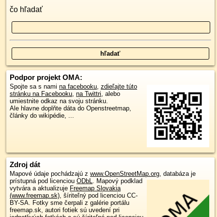
čo hľadať
Podpor projekt OMA:
Spojte sa s nami
na facebooku
,
zdieľajte túto
stránku na Facebooku
,
na Twittri
, alebo
umiestnite odkaz na svoju stránku.
Ale hlavne doplňte dáta do Openstreetmap,
články do wikipédie, ...
Zdroj dát
Mapové údaje pochádzajú z
www.OpenStreetMap.org
, databáza je
prístupná pod licenciou
ODbL
.
Mapový podklad
vytvára a aktualizuje
Freemap Slovakia
(www.freemap.sk)
, šíriteľný pod licenciou CC-
BY-SA. Fotky sme čerpali z galérie portálu
freemap.sk, autori fotiek sú uvedení pri