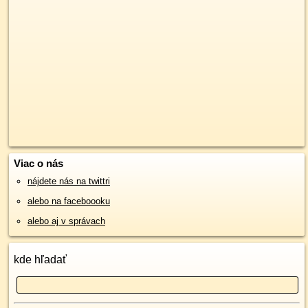
Viac o nás
nájdete nás na twittri
alebo na faceboooku
alebo aj v správach
kde hľadať