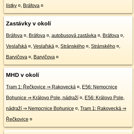
lístky
¤
,
Bráfova
¤
Zastávky v okolí
Bráfova
¤
,
Bráfova
¤
,
autobusová zastávka
¤
,
Bráfova
¤
,
Veslařská
¤
,
Veslařská
¤
,
Stránského
¤
,
Stránského
¤
,
Barvičova
¤
,
Barvičova
¤
MHD v okolí
Tram 1: Řečkovice ⇒ Rakovecká
¤
,
E56: Nemocnice
Bohunice ⇒ Královo Pole, nádraží
¤
,
E56: Královo Pole,
nádraží ⇒ Nemocnice Bohunice
¤
,
Tram 1: Rakovecká ⇒
Řečkovice
¤