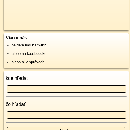
Viac o nás
nájdete nás na twittri
alebo na faceboooku
alebo aj v správach
kde hľadať
čo hľadať