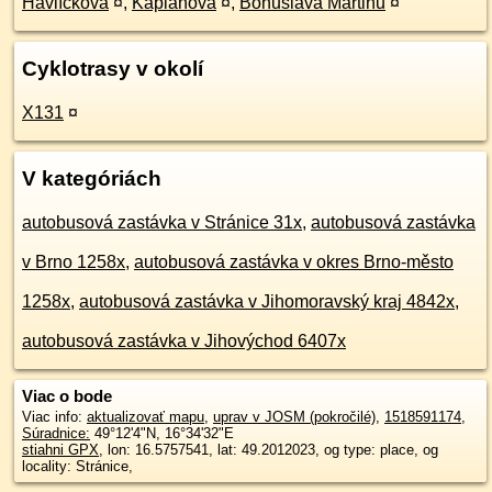
Havlíčkova
¤
,
Kaplanova
¤
,
Bohuslava Martinů
¤
Cyklotrasy v okolí
X131
¤
V kategóriách
autobusová zastávka v Stránice 31x
,
autobusová zastávka
v Brno 1258x
,
autobusová zastávka v okres Brno-město
1258x
,
autobusová zastávka v Jihomoravský kraj 4842x
,
autobusová zastávka v Jihovýchod 6407x
Viac o bode
Viac info:
aktualizovať mapu
,
uprav v JOSM (pokročilé)
,
1518591174
,
Súradnice:
49°12'4"N
,
16°34'32"E
stiahni GPX
, lon: 16.5757541, lat: 49.2012023, og type: place, og
locality: Stránice,