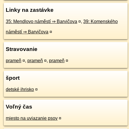
Linky na zastávke
35: Mendlovo náměstí ⇒ Barvičova
¤
,
39: Komenského
náměstí ⇒ Barvičova
¤
Stravovanie
prameň
¤
,
prameň
¤
,
prameň
¤
šport
detské ihrisko
¤
Voľný čas
miesto na uviazanie psov
¤