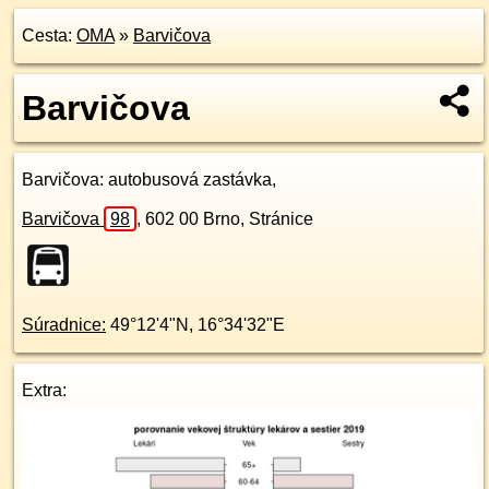
Cesta:
OMA
»
Barvičova
Barvičova
Barvičova
: autobusová zastávka,
Barvičova
98
,
602 00
Brno, Stránice
Súradnice:
49°12'4"N
,
16°34'32"E
Extra: