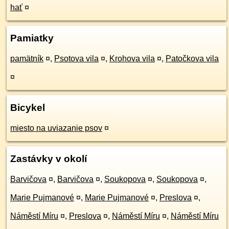
hať
¤
Pamiatky
pamätník
¤
,
Psotova vila
¤
,
Krohova vila
¤
,
Patočkova vila
¤
Bicykel
miesto na uviazanie psov
¤
Zastávky v okolí
Barvičova
¤
,
Barvičova
¤
,
Soukopova
¤
,
Soukopova
¤
,
Marie Pujmanové
¤
,
Marie Pujmanové
¤
,
Preslova
¤
,
Náměstí Míru
¤
,
Preslova
¤
,
Náměstí Míru
¤
,
Náměstí Míru