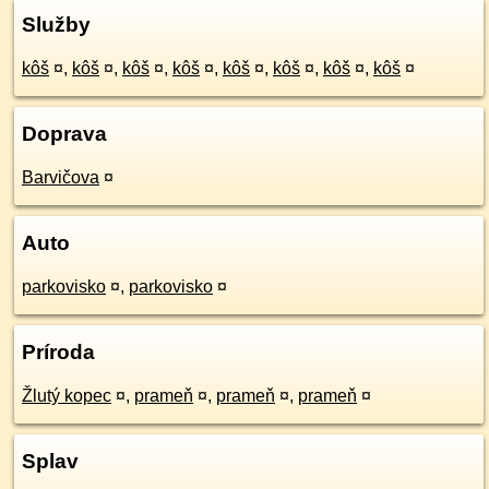
Služby
kôš
¤
,
kôš
¤
,
kôš
¤
,
kôš
¤
,
kôš
¤
,
kôš
¤
,
kôš
¤
,
kôš
¤
Doprava
Barvičova
¤
Auto
parkovisko
¤
,
parkovisko
¤
Príroda
Žlutý kopec
¤
,
prameň
¤
,
prameň
¤
,
prameň
¤
Splav