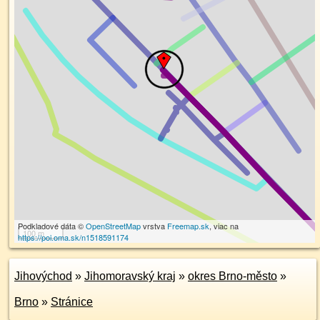
Podkladové dáta ©
OpenStreetMap
vrstva
Freemap.sk
, viac na
100 m
https://poi.oma.sk/n1518591174
Jihovýchod
»
Jihomoravský kraj
»
okres Brno-město
»
Brno
»
Stránice