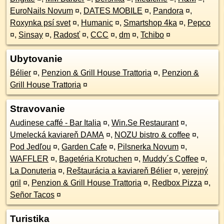
EuroNails Novum
¤
,
DATES MOBILE
¤
,
Pandora
¤
,
Roxynka psí svet
¤
,
Humanic
¤
,
Smartshop 4ka
¤
,
Pepco
¤
,
Sinsay
¤
,
Radosť
¤
,
CCC
¤
,
dm
¤
,
Tchibo
¤
Ubytovanie
Bélier
¤
,
Penzion & Grill House Trattoria
¤
,
Penzion &
Grill House Trattoria
¤
Stravovanie
Audinese caffé - Bar Italia
¤
,
Win.Se Restaurant
¤
,
Umelecká kaviareň DAMA
¤
,
NOZU bistro & coffee
¤
,
Pod Jedľou
¤
,
Garden Cafe
¤
,
Pilsnerka Novum
¤
,
WAFFLER
¤
,
Bagetéria Krotuchen
¤
,
Muddy´s Coffee
¤
,
La Donuteria
¤
,
Reštaurácia a kaviareň Bélier
¤
,
verejný
gril
¤
,
Penzion & Grill House Trattoria
¤
,
Redbox Pizza
¤
,
Señor Tacos
¤
Turistika