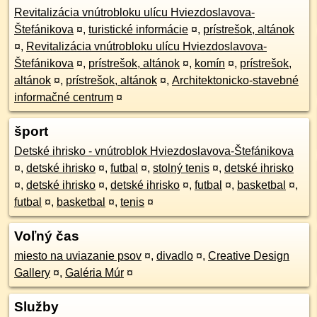
Revitalizácia vnútrobloku ulícu Hviezdoslavova-
Štefánikova
¤
,
turistické informácie
¤
,
prístrešok, altánok
¤
,
Revitalizácia vnútrobloku ulícu Hviezdoslavova-
Štefánikova
¤
,
prístrešok, altánok
¤
,
komín
¤
,
prístrešok,
altánok
¤
,
prístrešok, altánok
¤
,
Architektonicko-stavebné
informačné centrum
¤
šport
Detské ihrisko - vnútroblok Hviezdoslavova-Štefánikova
¤
,
detské ihrisko
¤
,
futbal
¤
,
stolný tenis
¤
,
detské ihrisko
¤
,
detské ihrisko
¤
,
detské ihrisko
¤
,
futbal
¤
,
basketbal
¤
,
futbal
¤
,
basketbal
¤
,
tenis
¤
Voľný čas
miesto na uviazanie psov
¤
,
divadlo
¤
,
Creative Design
Gallery
¤
,
Galéria Múr
¤
Služby