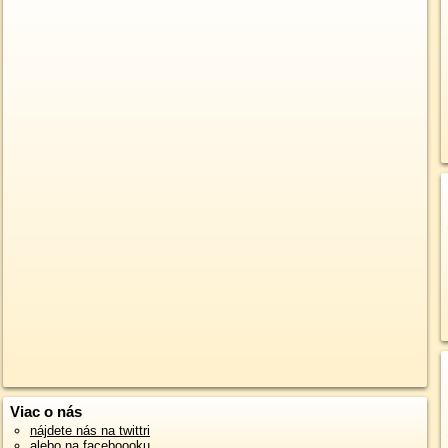
Viac o nás
nájdete nás na twittri
alebo na faceboooku