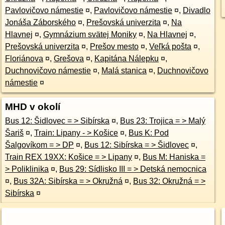
Pavlovičovo námestie
¤
,
Pavlovičovo námestie
¤
,
Divadlo
Jonáša Záborského
¤
,
Prešovská univerzita
¤
,
Na
Hlavnej
¤
,
Gymnázium svätej Moniky
¤
,
Na Hlavnej
¤
,
Prešovská univerzita
¤
,
Prešov mesto
¤
,
Veľká pošta
¤
,
Floriánova
¤
,
Grešova
¤
,
Kapitána Nálepku
¤
,
Duchnovičovo námestie
¤
,
Malá stanica
¤
,
Duchnovičovo
námestie
¤
MHD v okolí
Bus 12: Šidlovec = > Sibírska
¤
,
Bus 23: Trojica = > Malý
Šariš
¤
,
Train: Lipany - > Košice
¤
,
Bus K: Pod
Šalgovíkom = > DP
¤
,
Bus 12: Sibírska = > Šidlovec
¤
,
Train REX 19XX: Košice = > Lipany
¤
,
Bus M: Haniska =
> Poliklinika
¤
,
Bus 29: Sídlisko III = > Detská nemocnica
¤
,
Bus 32A: Sibírska = > Okružná
¤
,
Bus 32: Okružná = >
Sibírska
¤