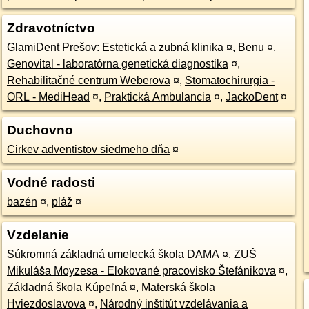
Zdravotníctvo
GlamiDent Prešov: Estetická a zubná klinika
¤
,
Benu
¤
,
Genovital - laboratórna genetická diagnostika
¤
,
Rehabilitačné centrum Weberova
¤
,
Stomatochirurgia -
ORL - MediHead
¤
,
Praktická Ambulancia
¤
,
JackoDent
¤
Duchovno
Cirkev adventistov siedmeho dňa
¤
Vodné radosti
bazén
¤
,
pláž
¤
Vzdelanie
Súkromná základná umelecká škola DAMA
¤
,
ZUŠ
Mikuláša Moyzesa - Elokované pracovisko Štefánikova
¤
,
Základná škola Kúpeľná
¤
,
Materská škola
Hviezdoslavova
¤
,
Národný inštitút vzdelávania a