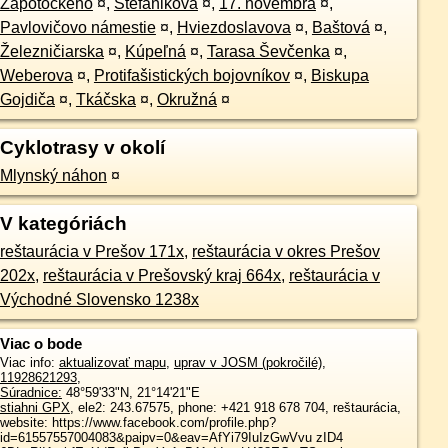
Zápotockého
¤
,
Štefánikova
¤
,
17. novembra
¤
,
Pavlovičovo námestie
¤
,
Hviezdoslavova
¤
,
Baštová
¤
,
Železničiarska
¤
,
Kúpeľná
¤
,
Tarasa Ševčenka
¤
,
Weberova
¤
,
Protifašistických bojovníkov
¤
,
Biskupa
Gojdiča
¤
,
Tkáčska
¤
,
Okružná
¤
Cyklotrasy v okolí
Mlynský náhon
¤
V kategóriách
reštaurácia v Prešov 171x
,
reštaurácia v okres Prešov
202x
,
reštaurácia v Prešovský kraj 664x
,
reštaurácia v
Východné Slovensko 1238x
Viac o bode
Viac info:
aktualizovať mapu
,
uprav v JOSM (pokročilé)
,
11928621293
,
Súradnice:
48°59'33"N
,
21°14'21"E
stiahni GPX
, ele2: 243.67575, phone: +421 918 678 704, reštaurácia,
website: https://www.facebook.com/profile.php?
id=61557557004083&paipv=0&eav=AfYi79IuIzGwVvu zID4