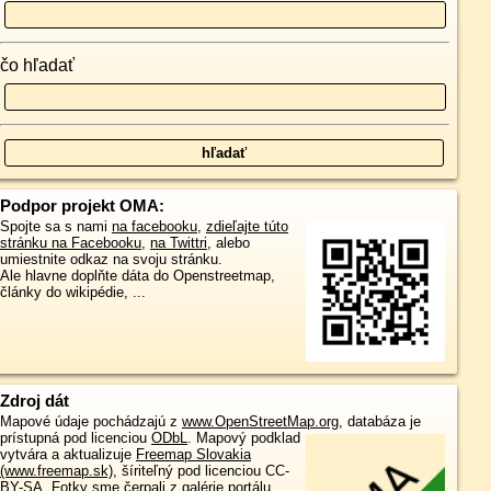
čo hľadať
Podpor projekt OMA:
Spojte sa s nami
na facebooku
,
zdieľajte túto
stránku na Facebooku
,
na Twittri
, alebo
umiestnite odkaz na svoju stránku.
Ale hlavne doplňte dáta do Openstreetmap,
články do wikipédie, ...
Zdroj dát
Mapové údaje pochádzajú z
www.OpenStreetMap.org
, databáza je
prístupná pod licenciou
ODbL
.
Mapový podklad
vytvára a aktualizuje
Freemap Slovakia
(www.freemap.sk)
, šíriteľný pod licenciou CC-
BY-SA. Fotky sme čerpali z galérie portálu