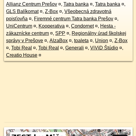
Allianz Centrum Prešov
¤
,
Tatra banka
¤
,
Tatra banka
¤
,
GLS Balíkomat
¤
,
Z-Box
¤
,
Všeobecná zdravotná
poisťovňa
¤
,
Firemné centrum Tatra banka Prešov
¤
,
UniCentrum
¤
,
Kooperativa
¤
,
Condornet
¤
,
Hesta -
zákaznícke centrum
¤
,
SPP
¤
,
Regionálny úrad školskej
správy v Prešove
¤
,
AlzaBox
¤
,
toaleta
¤
,
Union
¤
,
Z-Box
¤
,
Tobi Real
¤
,
Tobi Real
¤
,
Generali
¤
,
ViViD Štúdio
¤
,
Creatio House
¤