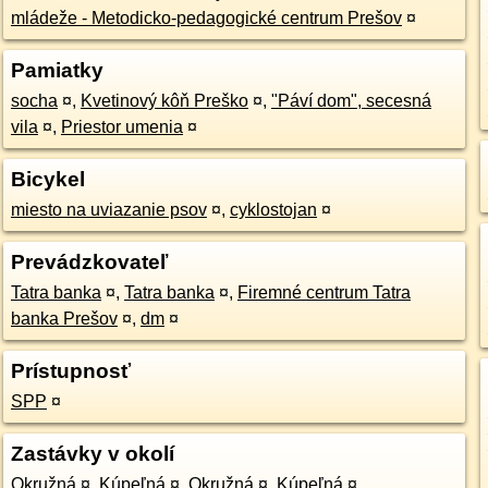
mládeže - Metodicko-pedagogické centrum Prešov
¤
Pamiatky
socha
¤
,
Kvetinový kôň Preško
¤
,
"Páví dom", secesná
vila
¤
,
Priestor umenia
¤
Bicykel
miesto na uviazanie psov
¤
,
cyklostojan
¤
Prevádzkovateľ
Tatra banka
¤
,
Tatra banka
¤
,
Firemné centrum Tatra
banka Prešov
¤
,
dm
¤
Prístupnosť
SPP
¤
Zastávky v okolí
Okružná
¤
,
Kúpeľná
¤
,
Okružná
¤
,
Kúpeľná
¤
,