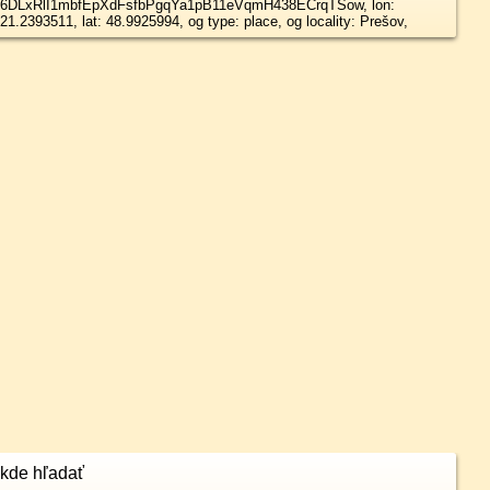
6DLxRlI1mbfEpXdFsfbPgqYa1pB11eVqmH438ECrqTSow, lon:
21.2393511, lat: 48.9925994, og type: place, og locality: Prešov,
kde hľadať