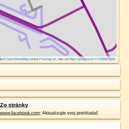
ta ©
OpenStreetMap
vrstva
Freemap.sk
, viac na
https://poi.oma.sk/n11928621293
Zo stránky
www.facebook.com
: Aktualizujte svoj prehliadač