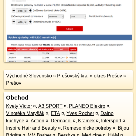
Východné Slovensko
»
Prešovský kraj
»
okres Prešov
»
Prešov
Obchod
Kvety Victor
¤
,
A3 SPORT
¤
,
PLANEO Elektro
¤
,
Vinotéka Matyšák
¤
,
ETA
¤
,
Yves Rocher
¤
,
Dalno
kuchyne
¤
,
Action
¤
,
Dermacol
¤
,
Kramek
¤
,
Intersport
¤
,
Inspire Hair and Beauty
¤
,
Remeselnícke potreby
¤
,
Bijou
Brigitte
¤
,
MM Barber
¤
,
Bershka
¤
,
Medicine
¤
,
H&M
¤
,