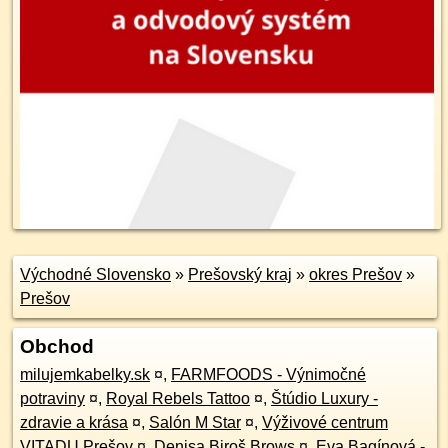
Východné Slovensko
»
Prešovský kraj
»
okres Prešov
»
Prešov
Obchod
milujemkabelky.sk
¤
,
FARMFOODS - Výnimočné
potraviny
¤
,
Royal Rebels Tattoo
¤
,
Štúdio Luxury -
zdravie a krása
¤
,
Salón M Star
¤
,
Výživové centrum
VITADU Prešov
¤
,
Denisa Biroš Brows
¤
,
Eva Bagínová -