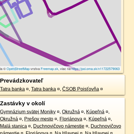
ta ©
OpenStreetMap
vrstva
Freemap.sk
, viac na
https://poi.oma.sk/n11722579063
Prevádzkovateľ
Tatra banka
¤
,
Tatra banka
¤
,
ČSOB Poisťovňa
¤
Zastávky v okolí
Gymnázium svätej Moniky
¤
,
Okružná
¤
,
Kúpeľná
¤
,
Okružná
¤
,
Prešov mesto
¤
,
Floriánova
¤
,
Kúpeľná
¤
,
Malá stanica
¤
,
Duchnovičovo námestie
¤
,
Duchnovičovo
námestie
¤
,
Floriánova
¤
,
Na Hlavnej
¤
,
Na Hlavnej
¤
,