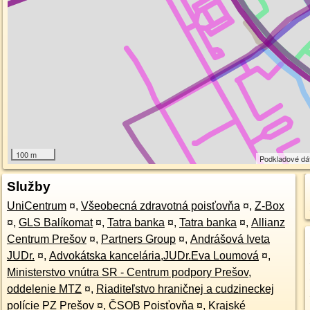
100 m
Podkladové dá
Služby
UniCentrum
¤
,
Všeobecná zdravotná poisťovňa
¤
,
Z-Box
¤
,
GLS Balíkomat
¤
,
Tatra banka
¤
,
Tatra banka
¤
,
Allianz
Centrum Prešov
¤
,
Partners Group
¤
,
Andrášová Iveta
JUDr.
¤
,
Advokátska kancelária,JUDr.Eva Loumová
¤
,
Ministerstvo vnútra SR - Centrum podpory Prešov,
oddelenie MTZ
¤
,
Riaditeľstvo hraničnej a cudzineckej
polície PZ Prešov
¤
,
ČSOB Poisťovňa
¤
,
Krajské