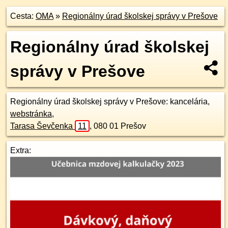
Cesta:
OMA
»
Regionálny úrad školskej správy v Prešove
Regionálny úrad školskej
správy v Prešove
Regionálny úrad školskej správy v Prešove
: kancelária,
webstránka
,
Tarasa Ševčenka
11
,
080 01
Prešov
Extra: