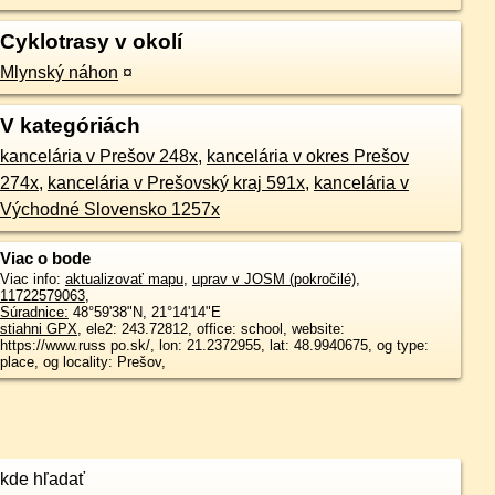
Cyklotrasy v okolí
Mlynský náhon
¤
V kategóriách
kancelária v Prešov 248x
,
kancelária v okres Prešov
274x
,
kancelária v Prešovský kraj 591x
,
kancelária v
Východné Slovensko 1257x
Viac o bode
Viac info:
aktualizovať mapu
,
uprav v JOSM (pokročilé)
,
11722579063
,
Súradnice:
48°59'38"N
,
21°14'14"E
stiahni GPX
, ele2: 243.72812, office: school, website:
https://www.russ po.sk/, lon: 21.2372955, lat: 48.9940675, og type:
place, og locality: Prešov,
kde hľadať