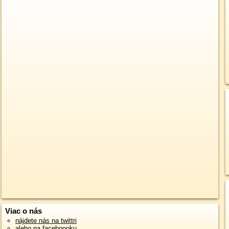
Viac o nás
nájdete nás na twittri
alebo na faceboooku