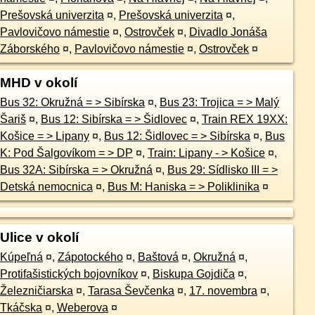
Prešovská univerzita
¤
,
Prešovská univerzita
¤
,
Pavlovičovo námestie
¤
,
Ostrovček
¤
,
Divadlo Jonáša
Záborského
¤
,
Pavlovičovo námestie
¤
,
Ostrovček
¤
MHD v okolí
Bus 32: Okružná = > Sibírska
¤
,
Bus 23: Trojica = > Malý
Šariš
¤
,
Bus 12: Sibírska = > Šidlovec
¤
,
Train REX 19XX:
Košice = > Lipany
¤
,
Bus 12: Šidlovec = > Sibírska
¤
,
Bus
K: Pod Šalgovíkom = > DP
¤
,
Train: Lipany - > Košice
¤
,
Bus 32A: Sibírska = > Okružná
¤
,
Bus 29: Sídlisko III = >
Detská nemocnica
¤
,
Bus M: Haniska = > Poliklinika
¤
Ulice v okolí
Kúpeľná
¤
,
Zápotockého
¤
,
Baštová
¤
,
Okružná
¤
,
Protifašistických bojovníkov
¤
,
Biskupa Gojdiča
¤
,
Železničiarska
¤
,
Tarasa Ševčenka
¤
,
17. novembra
¤
,
Tkáčska
¤
,
Weberova
¤