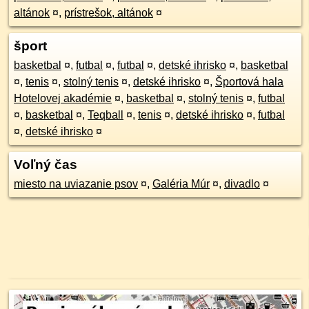
altánok
¤
,
prístrešok, altánok
¤
šport
basketbal
¤
,
futbal
¤
,
futbal
¤
,
detské ihrisko
¤
,
basketbal
¤
,
tenis
¤
,
stolný tenis
¤
,
detské ihrisko
¤
,
Športová hala
Hotelovej akadémie
¤
,
basketbal
¤
,
stolný tenis
¤
,
futbal
¤
,
basketbal
¤
,
Teqball
¤
,
tenis
¤
,
detské ihrisko
¤
,
futbal
¤
,
detské ihrisko
¤
Voľný čas
miesto na uviazanie psov
¤
,
Galéria Múr
¤
,
divadlo
¤