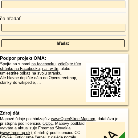
čo hľadať
Podpor projekt OMA:
Spojte sa s nami
na facebooku
,
zdieľajte túto
stránku na Facebooku
,
na Twittri
, alebo
umiestnite odkaz na svoju stránku.
Ale hlavne doplňte dáta do Openstreetmap,
články do wikipédie, ...
Zdroj dát
Mapové údaje pochádzajú z
www.OpenStreetMap.org
, databáza je
prístupná pod licenciou
ODbL
.
Mapový podklad
vytvára a aktualizuje
Freemap Slovakia
(www.freemap.sk)
, šíriteľný pod licenciou CC-
BY-SA. Fotky sme čerpali z galérie portálu