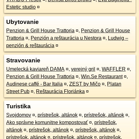
Estetic studio
¤
Ubytovanie
Penzion & Grill House Trattoria
¤
,
Penzion & Grill House
Trattoria
¤
,
Penzión a reštaurácia u Nestora
¤
,
Ludwig –
penzión & reštaurácia
¤
Stravovanie
Umelecká kaviareň DAMA
¤
,
verejný gril
¤
,
WAFFLER
¤
,
Penzion & Grill House Trattoria
¤
,
Win.Se Restaurant
¤
,
Audinese caffé - Bar Italia
¤
,
ZEST by Mičo
¤
,
Platan
Street Pub
¤
,
Reštaurácia Floriánka
¤
Turistika
Svojdomov
¤
,
prístrešok, altánok
¤
,
prístrešok, altánok
¤
,
Ako správne komunitne kompostovať
¤
,
prístrešok,
altánok
¤
,
prístrešok, altánok
¤
,
prístrešok, altánok
¤
,
prístrešok, altánok
¤
,
prístrešok, altánok
¤
,
prístrešok,