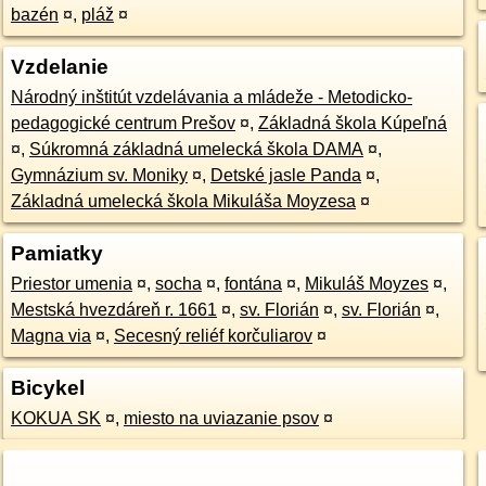
bazén
¤
,
pláž
¤
Vzdelanie
Národný inštitút vzdelávania a mládeže - Metodicko-
pedagogické centrum Prešov
¤
,
Základná škola Kúpeľná
¤
,
Súkromná základná umelecká škola DAMA
¤
,
Gymnázium sv. Moniky
¤
,
Detské jasle Panda
¤
,
Základná umelecká škola Mikuláša Moyzesa
¤
Pamiatky
Priestor umenia
¤
,
socha
¤
,
fontána
¤
,
Mikuláš Moyzes
¤
,
Mestská hvezdáreň r. 1661
¤
,
sv. Florián
¤
,
sv. Florián
¤
,
Magna via
¤
,
Secesný reliéf korčuliarov
¤
Bicykel
KOKUA SK
¤
,
miesto na uviazanie psov
¤