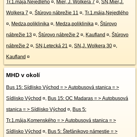
Tr.1.mája,Nejedlého
¤
,
Mier, J. Wolkera 7
¤
,
SN,Mier,J.
Wolkera 7
¤
,
Štúrovo nábrežie 11
¤
,
Tr.1.mája,Nejedlého
¤
,
Medza,poliklinika
¤
,
Medza,poliklinika
¤
,
Štúrovo
nábrežie 13
¤
,
Štúrovo nábrežie 2
¤
,
Kaufland
¤
,
Štúrovo
nábrežie 2
¤
,
SN,Letecká 21
¤
,
SN,J. Wolkera 30
¤
,
Kaufland
¤
MHD v okolí
Bus 15: Sídlisko Východ = > Autobusová stanica = >
Sídlisko Východ
¤
,
Bus 15: OC Madaras = > Autobusová
stanica = > Sídlisko Východ
¤
,
Bus 5:
Tr.1.mája,Komenského = > Autobusová stanica = >
Sídlisko Východ
¤
,
Bus 5: Štefánikovo námestie = >