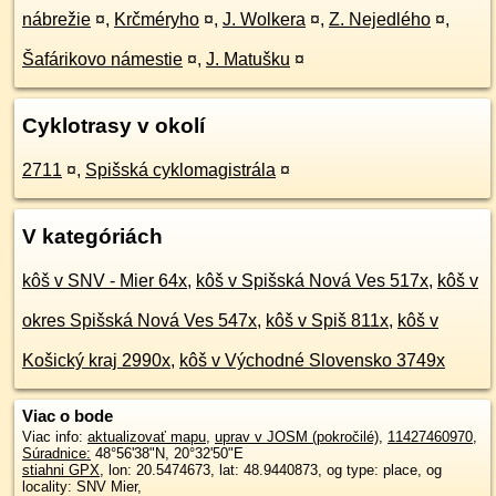
nábrežie
¤
,
Krčméryho
¤
,
J. Wolkera
¤
,
Z. Nejedlého
¤
,
Šafárikovo námestie
¤
,
J. Matušku
¤
Cyklotrasy v okolí
2711
¤
,
Spišská cyklomagistrála
¤
V kategóriách
kôš v SNV - Mier 64x
,
kôš v Spišská Nová Ves 517x
,
kôš v
okres Spišská Nová Ves 547x
,
kôš v Spiš 811x
,
kôš v
Košický kraj 2990x
,
kôš v Východné Slovensko 3749x
Viac o bode
Viac info:
aktualizovať mapu
,
uprav v JOSM (pokročilé)
,
11427460970
,
Súradnice:
48°56'38"N
,
20°32'50"E
stiahni GPX
, lon: 20.5474673, lat: 48.9440873, og type: place, og
locality: SNV Mier,