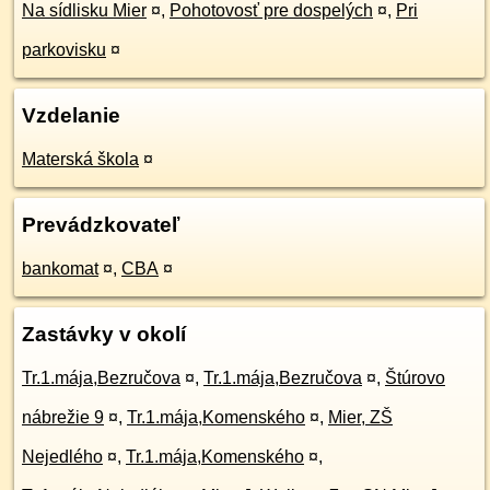
Na sídlisku Mier
¤
,
Pohotovosť pre dospelých
¤
,
Pri
parkovisku
¤
Vzdelanie
Materská škola
¤
Prevádzkovateľ
bankomat
¤
,
CBA
¤
Zastávky v okolí
Tr.1.mája,Bezručova
¤
,
Tr.1.mája,Bezručova
¤
,
Štúrovo
nábrežie 9
¤
,
Tr.1.mája,Komenského
¤
,
Mier, ZŠ
Nejedlého
¤
,
Tr.1.mája,Komenského
¤
,