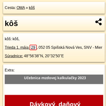
Cesta:
OMA
»
kôš
kôš
kôš
: kôš,
Trieda 1. mája
29
,
052 05
Spišská Nová Ves, SNV - Mier
Súradnice:
48°56'38"N
,
20°32'50"E
Extra: