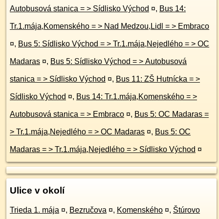
Autobusová stanica = > Sídlisko Východ
¤
,
Bus 14:
Tr.1.mája,Komenského = > Nad Medzou,Lidl = > Embraco
¤
,
Bus 5: Sídlisko Východ = > Tr.1.mája,Nejedlého = > OC
Madaras
¤
,
Bus 5: Sídlisko Východ = > Autobusová
stanica = > Sídlisko Východ
¤
,
Bus 11: ZŠ Hutnícka = >
Sídlisko Východ
¤
,
Bus 14: Tr.1.mája,Komenského = >
Autobusová stanica = > Embraco
¤
,
Bus 5: OC Madaras =
> Tr.1.mája,Nejedlého = > OC Madaras
¤
,
Bus 5: OC
Madaras = > Tr.1.mája,Nejedlého = > Sídlisko Východ
¤
Ulice v okolí
Trieda 1. mája
¤
,
Bezručova
¤
,
Komenského
¤
,
Štúrovo