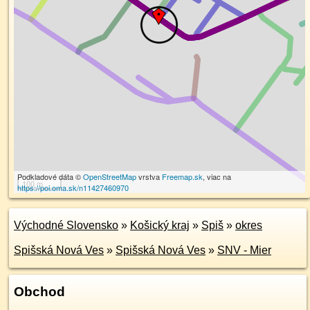
Podkladové dáta ©
OpenStreetMap
vrstva
Freemap.sk
, viac na
100 m
https://poi.oma.sk/n11427460970
Východné Slovensko
»
Košický kraj
»
Spiš
»
okres
Spišská Nová Ves
»
Spišská Nová Ves
»
SNV - Mier
Obchod