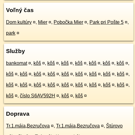
Voľný čas
Dom kultúry
¤
,
Mier
¤
,
Pobočka Mier
¤
,
Park pri Pošte 5
¤
,
park
¤
Služby
bankomat
¤
,
kôš
¤
,
kôš
¤
,
kôš
¤
,
kôš
¤
,
kôš
¤
,
kôš
¤
,
kôš
¤
,
kôš
¤
,
kôš
¤
,
kôš
¤
,
kôš
¤
,
kôš
¤
,
kôš
¤
,
kôš
¤
,
kôš
¤
,
kôš
¤
,
kôš
¤
,
kôš
¤
,
kôš
¤
,
kôš
¤
,
kôš
¤
,
kôš
¤
,
kôš
¤
,
kôš
¤
,
kôš
¤
,
kôš
¤
,
číslo S6AV592H
¤
,
kôš
¤
,
kôš
¤
Doprava
Tr.1.mája,Bezručova
¤
,
Tr.1.mája,Bezručova
¤
,
Štúrovo