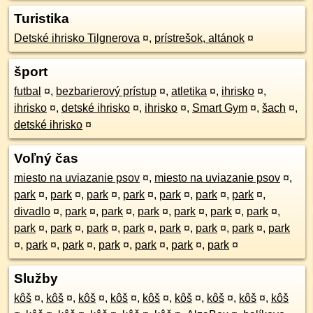
Turistika
Detské ihrisko Tilgnerova
¤
,
prístrešok, altánok
¤
šport
futbal
¤
,
bezbarierový prístup
¤
,
atletika
¤
,
ihrisko
¤
,
ihrisko
¤
,
detské ihrisko
¤
,
ihrisko
¤
,
Smart Gym
¤
,
šach
¤
,
detské ihrisko
¤
Voľný čas
miesto na uviazanie psov
¤
,
miesto na uviazanie psov
¤
,
park
¤
,
park
¤
,
park
¤
,
park
¤
,
park
¤
,
park
¤
,
park
¤
,
divadlo
¤
,
park
¤
,
park
¤
,
park
¤
,
park
¤
,
park
¤
,
park
¤
,
park
¤
,
park
¤
,
park
¤
,
park
¤
,
park
¤
,
park
¤
,
park
¤
,
park
¤
,
park
¤
,
park
¤
,
park
¤
,
park
¤
,
park
¤
,
park
¤
Služby
kôš
¤
,
kôš
¤
,
kôš
¤
,
kôš
¤
,
kôš
¤
,
kôš
¤
,
kôš
¤
,
kôš
¤
,
kôš