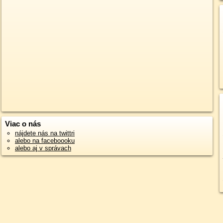
Viac o nás
nájdete nás na twittri
alebo na faceboooku
alebo aj v správach