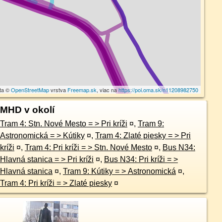
ta ©
OpenStreetMap
vrstva
Freemap.sk
, viac na
https://poi.oma.sk/n11208982750
MHD v okolí
Tram 4: Stn. Nové Mesto = > Pri kríži
¤
,
Tram 9:
Astronomická = > Kútiky
¤
,
Tram 4: Zlaté piesky = > Pri
kríži
¤
,
Tram 4: Pri kríži = > Stn. Nové Mesto
¤
,
Bus N34:
Hlavná stanica = > Pri kríži
¤
,
Bus N34: Pri kríži = >
Hlavná stanica
¤
,
Tram 9: Kútiky = > Astronomická
¤
,
Tram 4: Pri kríži = > Zlaté piesky
¤