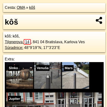
Cesta:
OMA
»
kôš
kôš
kôš
: kôš,
Tilgnerova
14
,
841 04
Bratislava, Karlova Ves
Súradnice:
48°9'19"N
,
17°3'23"E
Extra: