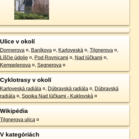
Ulice v okolí
Donnerova
¤
,
Baníkova
¤
,
Karloveská
¤
,
Tilgnerova
¤
,
Líščie údolie
¤
,
Pod Rovnicami
¤
,
Nad lúčkami
¤
,
Kempelenova
¤
,
Segnerova
¤
Cyklotrasy v okolí
Karloveská radiála
¤
,
Dúbravská radiála
¤
,
Dúbravská
radiála
¤
,
Spojka Nad lúčkami - Kuklovská
¤
Wikipédia
Tilgnerova ulica
¤
V kategóriách