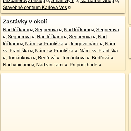
bezbarierový prístup
¤
,
Smart Gym
¤
,
MJ Barber Shop
¤
,
Stavebné centrum Karlova Ves
¤
Zastávky v okolí
Nad lúčkami
¤
,
Segnerova
¤
,
Nad lúčkami
¤
,
Segnerova
¤
,
Segnerova
¤
,
Nad lúčkami
¤
,
Segnerova
¤
,
Nad
lúčkami
¤
,
Nám. sv. Františka
¤
,
Jurigovo nám.
¤
,
Nám.
sv. Františka
¤
,
Nám. sv. Františka
¤
,
Nám. sv. Františka
¤
,
Tománkova
¤
,
Bedľová
¤
,
Tománkova
¤
,
Bedľová
¤
,
Nad vinicami
¤
,
Nad vinicami
¤
,
Pri podchode
¤