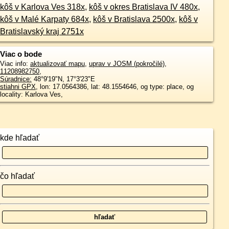
kôš v Karlova Ves 318x
,
kôš v okres Bratislava IV 480x
,
kôš v Malé Karpaty 684x
,
kôš v Bratislava 2500x
,
kôš v
Bratislavský kraj 2751x
Viac o bode
Viac info:
aktualizovať mapu
,
uprav v JOSM (pokročilé)
,
11208982750
,
Súradnice:
48°9'19"N
,
17°3'23"E
stiahni GPX
, lon: 17.0564386, lat: 48.1554646, og type: place, og
locality: Karlova Ves,
kde hľadať
čo hľadať