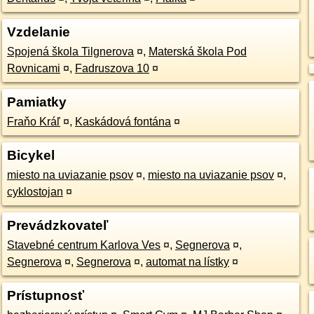
Vzdelanie
Spojená škola Tilgnerova
¤
,
Materská škola Pod
Rovnicami
¤
,
Fadruszova 10
¤
Pamiatky
Fraňo Kráľ
¤
,
Kaskádová fontána
¤
Bicykel
miesto na uviazanie psov
¤
,
miesto na uviazanie psov
¤
,
cyklostojan
¤
Prevádzkovateľ
Stavebné centrum Karlova Ves
¤
,
Segnerova
¤
,
Segnerova
¤
,
Segnerova
¤
,
automat na lístky
¤
Prístupnosť