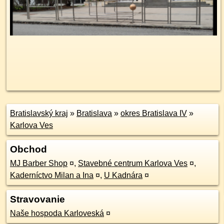
Bratislavský kraj
»
Bratislava
»
okres Bratislava IV
»
Karlova Ves
Obchod
MJ Barber Shop
¤
,
Stavebné centrum Karlova Ves
¤
,
Kaderníctvo Milan a Ina
¤
,
U Kadnára
¤
Stravovanie
Naše hospoda Karloveská
¤