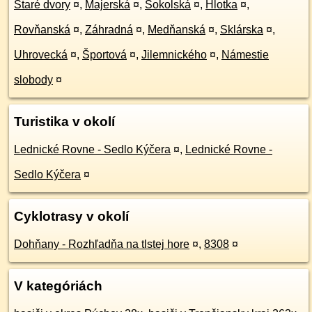
Staré dvory
¤
,
Majerská
¤
,
Sokolská
¤
,
Hlotka
¤
,
Rovňanská
¤
,
Záhradná
¤
,
Medňanská
¤
,
Sklárska
¤
,
Uhrovecká
¤
,
Športová
¤
,
Jilemnického
¤
,
Námestie
slobody
¤
Turistika v okolí
Lednické Rovne - Sedlo Kýčera
¤
,
Lednické Rovne -
Sedlo Kýčera
¤
Cyklotrasy v okolí
Dohňany - Rozhľadňa na tlstej hore
¤
,
8308
¤
V kategóriách