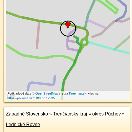
Podkladové dáta ©
OpenStreetMap
vrstva
Freemap.sk
, viac na
100 m
https://poi.oma.sk/n10962112935
Západné Slovensko
»
Trenčiansky kraj
»
okres Púchov
»
Lednické Rovne