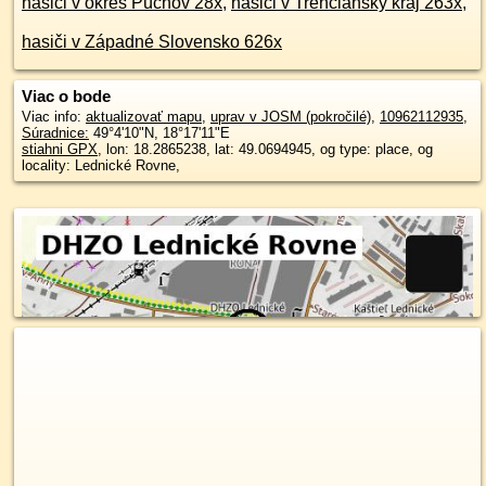
hasiči v okres Púchov 28x
,
hasiči v Trenčiansky kraj 263x
,
hasiči v Západné Slovensko 626x
Viac o bode
Viac info:
aktualizovať mapu
,
uprav v JOSM (pokročilé)
,
10962112935
,
Súradnice:
49°4'10"N
,
18°17'11"E
stiahni GPX
, lon: 18.2865238, lat: 49.0694945, og type: place, og
locality: Lednické Rovne,