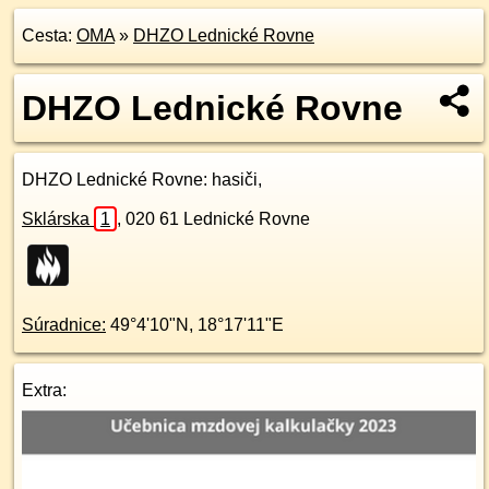
Cesta:
OMA
»
DHZO Lednické Rovne
DHZO Lednické Rovne
DHZO Lednické Rovne
: hasiči,
Sklárska
1
,
020 61
Lednické Rovne
Súradnice:
49°4'10"N
,
18°17'11"E
Extra: