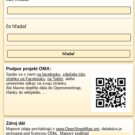
čo hľadať
Podpor projekt OMA:
Spojte sa s nami
na facebooku
,
zdieľajte túto
stránku na Facebooku
,
na Twittri
, alebo
umiestnite odkaz na svoju stránku.
Ale hlavne doplňte dáta do Openstreetmap,
články do wikipédie, ...
Zdroj dát
Mapové údaje pochádzajú z
www.OpenStreetMap.org
, databáza je
prístupná pod licenciou
ODbL
.
Mapový podklad