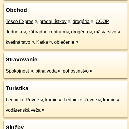
Obchod
Tesco Expres
¤
,
predaj lístkov
¤
,
drogéria
¤
,
COOP
Jednota
¤
,
záhradné centrum
¤
,
drogéria
¤
,
mäsiarstvo
¤
,
kvetinárstvo
¤
,
Katka
¤
,
oblečenie
¤
Stravovanie
Spokojnosť
¤
,
pitná voda
¤
,
pohostinstvo
¤
Turistika
Lednické Rovne
¤
,
komín
¤
,
Lednické Rovne
¤
,
komín
¤
,
vodárenská veža
¤
Služby