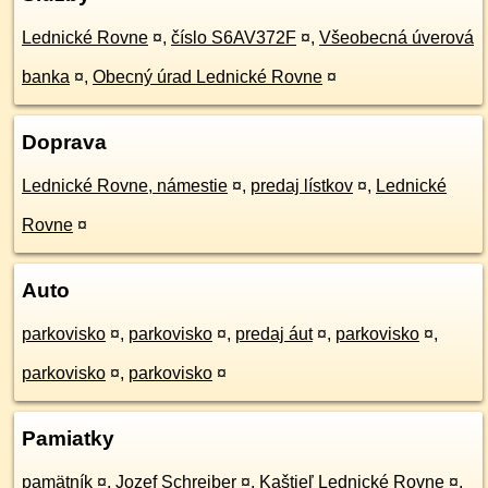
Lednické Rovne
¤
,
číslo S6AV372F
¤
,
Všeobecná úverová
banka
¤
,
Obecný úrad Lednické Rovne
¤
Doprava
Lednické Rovne, námestie
¤
,
predaj lístkov
¤
,
Lednické
Rovne
¤
Auto
parkovisko
¤
,
parkovisko
¤
,
predaj áut
¤
,
parkovisko
¤
,
parkovisko
¤
,
parkovisko
¤
Pamiatky
pamätník
¤
,
Jozef Schreiber
¤
,
Kaštieľ Lednické Rovne
¤
,