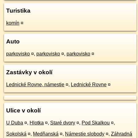
Turistika
komín
¤
Auto
parkovisko
¤
,
parkovisko
¤
,
parkovisko
¤
Zastávky v okolí
Lednické Rovne, námestie
¤
,
Lednické Rovne
¤
Ulice v okolí
U Duba
¤
,
Hlotka
¤
,
Staré dvory
¤
,
Pod Skalkou
¤
,
Sokolská
¤
,
Medňanská
¤
,
Námestie slobody
¤
,
Záhradná