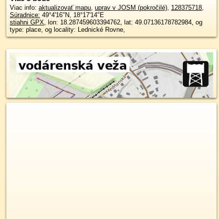
Viac info:
aktualizovať mapu
,
uprav v JOSM (pokročilé)
,
128375718
,
Súradnice:
49°4'16"N
,
18°17'14"E
stiahni GPX
, lon: 18.287459603394762, lat: 49.07136178782984, og
type: place, og locality: Lednické Rovne,