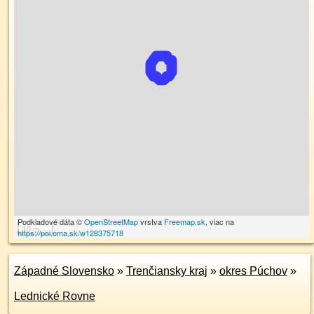
Podkladové dáta ©
OpenStreetMap
vrstva
Freemap.sk
, viac na
10 m
https://poi.oma.sk/w128375718
Západné Slovensko
»
Trenčiansky kraj
»
okres Púchov
»
Lednické Rovne