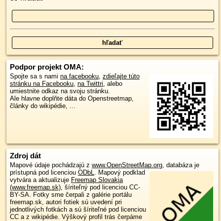
Podpor projekt OMA:
Spojte sa s nami
na facebooku
,
zdieľajte túto
stránku na Facebooku
,
na Twittri
, alebo
umiestnite odkaz na svoju stránku.
Ale hlavne doplňte dáta do Openstreetmap,
články do wikipédie, ...
Zdroj dát
Mapové údaje pochádzajú z
www.OpenStreetMap.org
, databáza je
prístupná pod licenciou
ODbL
.
Mapový podklad
vytvára a aktualizuje
Freemap Slovakia
(www.freemap.sk)
, šíriteľný pod licenciou CC-
BY-SA. Fotky sme čerpali z galérie portálu
freemap.sk, autori fotiek sú uvedení pri
jednotlivých fotkách a sú šíriteľné pod licenciou
CC a z wikipédie. Výškový profil trás čerpáme