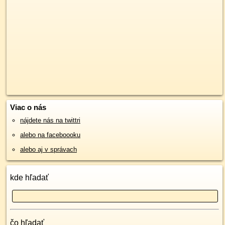
Viac o nás
nájdete nás na twittri
alebo na faceboooku
alebo aj v správach
kde hľadať
čo hľadať