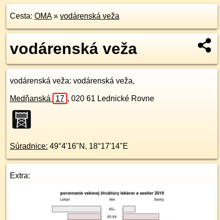
Cesta:
OMA
»
vodárenská veža
vodárenská veža
vodárenská veža
: vodárenská veža,
Medňanská
17
,
020 61
Lednické Rovne
Súradnice:
49°4'16"N
,
18°17'14"E
Extra: