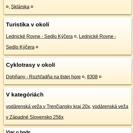
¤
,
Sklárska
¤
Turistika v okolí
Lednické Rovne - Sedlo Kýčera
¤
,
Lednické Rovne -
Sedlo Kýčera
¤
Cyklotrasy v okolí
Dohňany - Rozhľadňa na tlstej hore
¤
,
8308
¤
V kategóriách
vodárenská veža v Trenčiansky kraj 20x
,
vodárenská veža
v Západné Slovensko 256x
Viac o bode