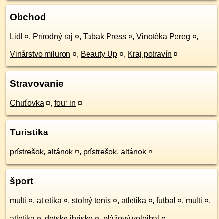
Obchod
Lidl
¤
,
Prírodný raj
¤
,
Tabak Press
¤
,
Vinotéka Pereg
¤
,
Vinárstvo miluron
¤
,
Beauty Up
¤
,
Kraj potravín
¤
Stravovanie
Chuťovka
¤
,
four in
¤
Turistika
prístrešok, altánok
¤
,
prístrešok, altánok
¤
šport
multi
¤
,
atletika
¤
,
stolný tenis
¤
,
atletika
¤
,
futbal
¤
,
multi
¤
,
atletika
¤
,
detské ihrisko
¤
,
plážový volejbal
¤