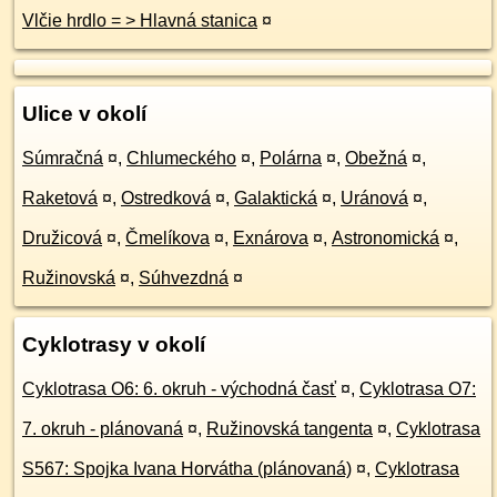
Vlčie hrdlo = > Hlavná stanica
¤
Ulice v okolí
Súmračná
¤
,
Chlumeckého
¤
,
Polárna
¤
,
Obežná
¤
,
Raketová
¤
,
Ostredková
¤
,
Galaktická
¤
,
Uránová
¤
,
Družicová
¤
,
Čmelíkova
¤
,
Exnárova
¤
,
Astronomická
¤
,
Ružinovská
¤
,
Súhvezdná
¤
Cyklotrasy v okolí
Cyklotrasa O6: 6. okruh - východná časť
¤
,
Cyklotrasa O7:
7. okruh - plánovaná
¤
,
Ružinovská tangenta
¤
,
Cyklotrasa
S567: Spojka Ivana Horvátha (plánovaná)
¤
,
Cyklotrasa