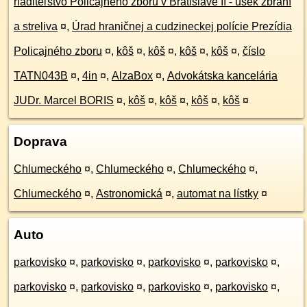
riaditeľstvo Policajného zboru v Bratislave II - úsek zbraní
a streliva
¤
,
Úrad hraničnej a cudzineckej polície Prezídia
Policajného zboru
¤
,
kôš
¤
,
kôš
¤
,
kôš
¤
,
kôš
¤
,
číslo
TATN043B
¤
,
4in
¤
,
AlzaBox
¤
,
Advokátska kancelária
JUDr. Marcel BORIS
¤
,
kôš
¤
,
kôš
¤
,
kôš
¤
,
kôš
¤
Doprava
Chlumeckého
¤
,
Chlumeckého
¤
,
Chlumeckého
¤
,
Chlumeckého
¤
,
Astronomická
¤
,
automat na lístky
¤
Auto
parkovisko
¤
,
parkovisko
¤
,
parkovisko
¤
,
parkovisko
¤
,
parkovisko
¤
,
parkovisko
¤
,
parkovisko
¤
,
parkovisko
¤
,