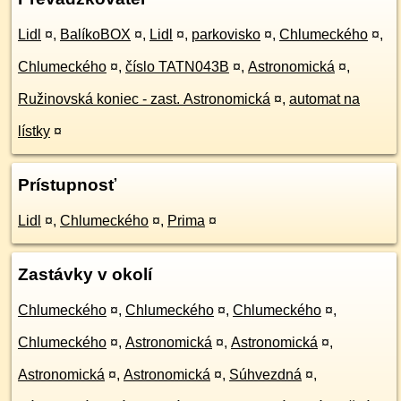
Lidl
¤
,
BalíkoBOX
¤
,
Lidl
¤
,
parkovisko
¤
,
Chlumeckého
¤
,
Chlumeckého
¤
,
číslo TATN043B
¤
,
Astronomická
¤
,
Ružinovská koniec - zast. Astronomická
¤
,
automat na
lístky
¤
Prístupnosť
Lidl
¤
,
Chlumeckého
¤
,
Prima
¤
Zastávky v okolí
Chlumeckého
¤
,
Chlumeckého
¤
,
Chlumeckého
¤
,
Chlumeckého
¤
,
Astronomická
¤
,
Astronomická
¤
,
Astronomická
¤
,
Astronomická
¤
,
Súhvezdná
¤
,