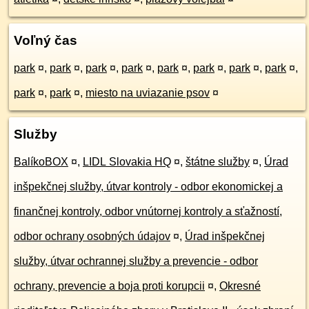
Voľný čas
park
¤
,
park
¤
,
park
¤
,
park
¤
,
park
¤
,
park
¤
,
park
¤
,
park
¤
,
park
¤
,
park
¤
,
miesto na uviazanie psov
¤
Služby
BalíkoBOX
¤
,
LIDL Slovakia HQ
¤
,
štátne služby
¤
,
Úrad
inšpekčnej služby, útvar kontroly - odbor ekonomickej a
finančnej kontroly, odbor vnútornej kontroly a sťažností,
odbor ochrany osobných údajov
¤
,
Úrad inšpekčnej
služby, útvar ochrannej služby a prevencie - odbor
ochrany, prevencie a boja proti korupcii
¤
,
Okresné