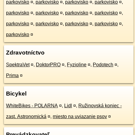
parkovisko
¤
,
parkovisko
¤
,
parkovisko
¤
,
parkovisko
¤
,
parkovisko
¤
,
parkovisko
¤
,
parkovisko
¤
,
parkovisko
¤
,
parkovisko
¤
,
parkovisko
¤
,
parkovisko
¤
,
parkovisko
¤
,
parkovisko
¤
Zdravotníctvo
SpektraVet
¤
,
DoktorPRO
¤
,
Fyzioline
¤
,
Podotech
¤
,
Prima
¤
Bicykel
WhiteBikes - POLARNA
¤
,
Lidl
¤
,
Ružinovská koniec -
zast. Astronomická
¤
,
miesto na uviazanie psov
¤
Prevádzkovateľ