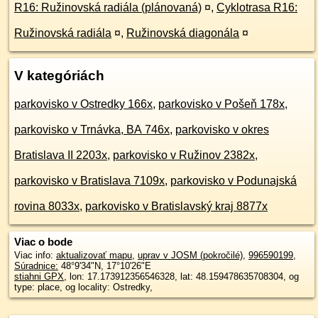
R16: Ružinovská radiála (plánovaná)
¤
,
Cyklotrasa R16:
Ružinovská radiála
¤
,
Ružinovská diagonála
¤
V kategóriách
parkovisko v Ostredky 166x
,
parkovisko v Pošeň 178x
,
parkovisko v Trnávka, BA 746x
,
parkovisko v okres
Bratislava II 2203x
,
parkovisko v Ružinov 2382x
,
parkovisko v Bratislava 7109x
,
parkovisko v Podunajská
rovina 8033x
,
parkovisko v Bratislavský kraj 8877x
Viac o bode
Viac info:
aktualizovať mapu
,
uprav v JOSM (pokročilé)
,
996590199
,
Súradnice:
48°9'34"N
,
17°10'26"E
stiahni GPX
, lon: 17.173912356546328, lat: 48.159478635708304, og
type: place, og locality: Ostredky,