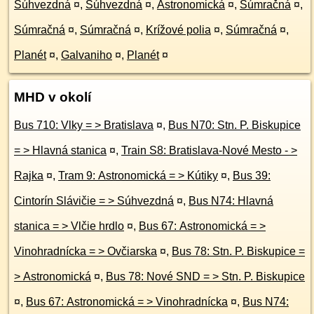
Súhvezdná
¤
,
Súhvezdná
¤
,
Astronomická
¤
,
Súmračná
¤
,
Súmračná
¤
,
Súmračná
¤
,
Krížové polia
¤
,
Súmračná
¤
,
Planét
¤
,
Galvaniho
¤
,
Planét
¤
MHD v okolí
Bus 710: Vlky = > Bratislava
¤
,
Bus N70: Stn. P. Biskupice
= > Hlavná stanica
¤
,
Train S8: Bratislava-Nové Mesto - >
Rajka
¤
,
Tram 9: Astronomická = > Kútiky
¤
,
Bus 39:
Cintorín Slávičie = > Súhvezdná
¤
,
Bus N74: Hlavná
stanica = > Vlčie hrdlo
¤
,
Bus 67: Astronomická = >
Vinohradnícka = > Ovčiarska
¤
,
Bus 78: Stn. P. Biskupice =
> Astronomická
¤
,
Bus 78: Nové SND = > Stn. P. Biskupice
¤
,
Bus 67: Astronomická = > Vinohradnícka
¤
,
Bus N74: