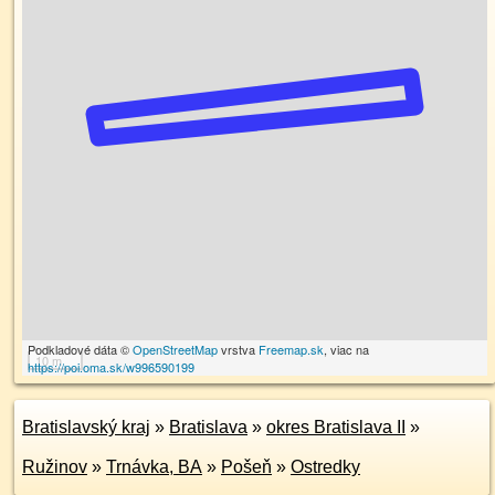
Podkladové dáta ©
OpenStreetMap
vrstva
Freemap.sk
, viac na
10 m
https://poi.oma.sk/w996590199
Bratislavský kraj
»
Bratislava
»
okres Bratislava II
»
Ružinov
»
Trnávka, BA
»
Pošeň
»
Ostredky