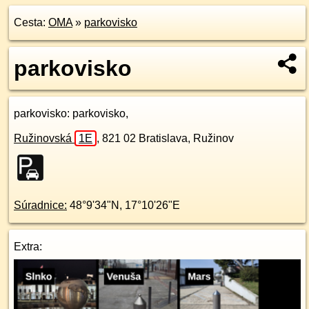
Cesta:
OMA
»
parkovisko
parkovisko
parkovisko
: parkovisko,
Ružinovská
1E
,
821 02
Bratislava, Ružinov
Súradnice:
48°9'34"N
,
17°10'26"E
Extra: