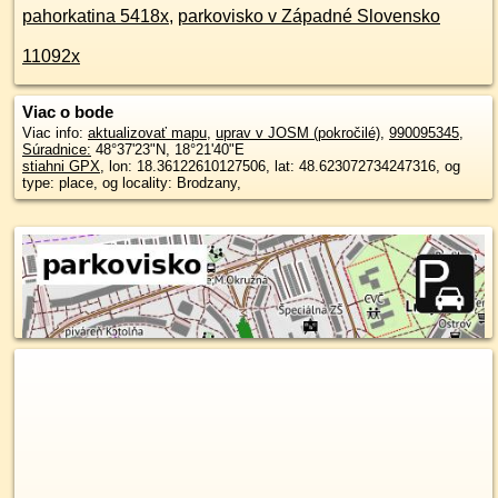
pahorkatina 5418x
,
parkovisko v Západné Slovensko
11092x
Viac o bode
Viac info:
aktualizovať mapu
,
uprav v JOSM (pokročilé)
,
990095345
,
Súradnice:
48°37'23"N
,
18°21'40"E
stiahni GPX
, lon: 18.36122610127506, lat: 48.623072734247316, og
type: place, og locality: Brodzany,