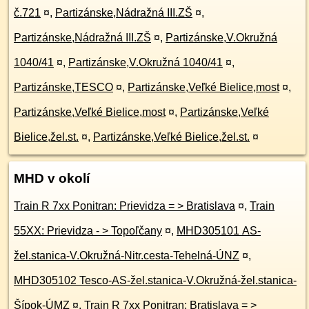
č.721
¤
,
Partizánske,Nádražná III.ZŠ
¤
,
Partizánske,Nádražná III.ZŠ
¤
,
Partizánske,V.Okružná
1040/41
¤
,
Partizánske,V.Okružná 1040/41
¤
,
Partizánske,TESCO
¤
,
Partizánske,Veľké Bielice,most
¤
,
Partizánske,Veľké Bielice,most
¤
,
Partizánske,Veľké
Bielice,žel.st.
¤
,
Partizánske,Veľké Bielice,žel.st.
¤
MHD v okolí
Train R 7xx Ponitran: Prievidza = > Bratislava
¤
,
Train
55XX: Prievidza - > Topoľčany
¤
,
MHD305101 AS-
žel.stanica-V.Okružná-Nitr.cesta-Tehelná-ÚNZ
¤
,
MHD305102 Tesco-AS-žel.stanica-V.Okružná-žel.stanica-
Šípok-ÚMZ
¤
,
Train R 7xx Ponitran: Bratislava = >