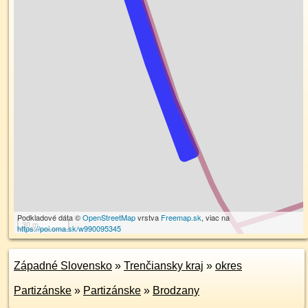
Podkladové dáta ©
OpenStreetMap
vrstva
Freemap.sk
, viac na
30 m
https://poi.oma.sk/w990095345
Západné Slovensko
»
Trenčiansky kraj
»
okres
Partizánske
»
Partizánske
»
Brodzany