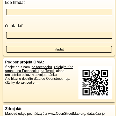
kde hľadať
čo hľadať
Podpor projekt OMA:
Spojte sa s nami
na facebooku
,
zdieľajte túto
stránku na Facebooku
,
na Twittri
, alebo
umiestnite odkaz na svoju stránku.
Ale hlavne doplňte dáta do Openstreetmap,
články do wikipédie, ...
Zdroj dát
Mapové údaje pochádzajú z
www.OpenStreetMap.org
, databáza je