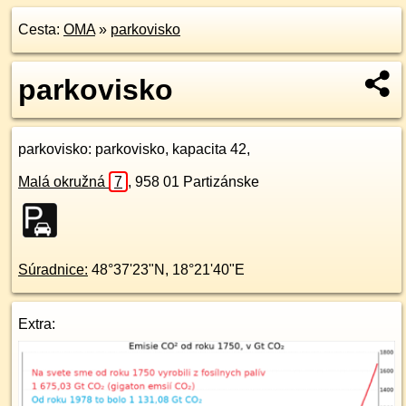
Cesta:
OMA
»
parkovisko
parkovisko
parkovisko
: parkovisko, kapacita 42,
Malá okružná
7
,
958 01
Partizánske
Súradnice:
48°37'23"N
,
18°21'40"E
Extra: