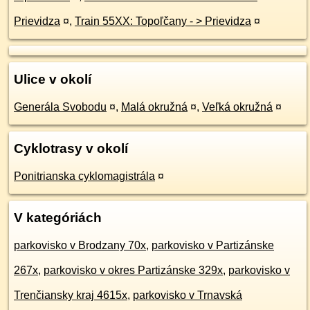
Prievidza
¤
,
Train 55XX: Topoľčany - > Prievidza
¤
Ulice v okolí
Generála Svobodu
¤
,
Malá okružná
¤
,
Veľká okružná
¤
Cyklotrasy v okolí
Ponitrianska cyklomagistrála
¤
V kategóriách
parkovisko v Brodzany 70x
,
parkovisko v Partizánske
267x
,
parkovisko v okres Partizánske 329x
,
parkovisko v
Trenčiansky kraj 4615x
,
parkovisko v Trnavská