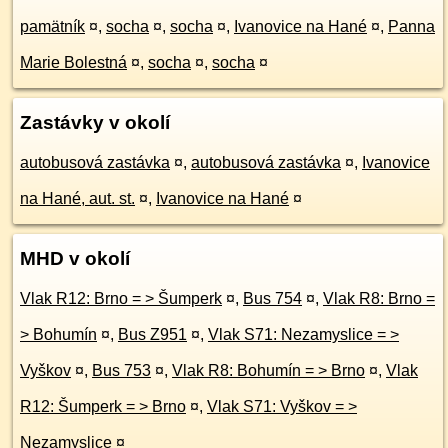
pamätník
¤
,
socha
¤
,
socha
¤
,
Ivanovice na Hané
¤
,
Panna
Marie Bolestná
¤
,
socha
¤
,
socha
¤
Zastávky v okolí
autobusová zastávka
¤
,
autobusová zastávka
¤
,
Ivanovice
na Hané, aut. st.
¤
,
Ivanovice na Hané
¤
MHD v okolí
Vlak R12: Brno = > Šumperk
¤
,
Bus 754
¤
,
Vlak R8: Brno =
> Bohumín
¤
,
Bus Z951
¤
,
Vlak S71: Nezamyslice = >
Vyškov
¤
,
Bus 753
¤
,
Vlak R8: Bohumín = > Brno
¤
,
Vlak
R12: Šumperk = > Brno
¤
,
Vlak S71: Vyškov = >
Nezamyslice
¤