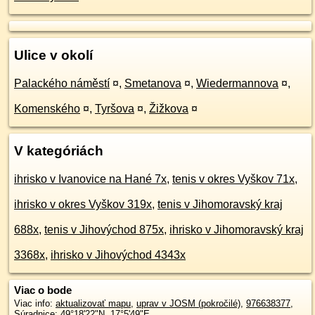
Ulice v okolí
Palackého náměstí
¤
,
Smetanova
¤
,
Wiedermannova
¤
,
Komenského
¤
,
Tyršova
¤
,
Žižkova
¤
V kategóriách
ihrisko v Ivanovice na Hané 7x
,
tenis v okres Vyškov 71x
,
ihrisko v okres Vyškov 319x
,
tenis v Jihomoravský kraj
688x
,
tenis v Jihovýchod 875x
,
ihrisko v Jihomoravský kraj
3368x
,
ihrisko v Jihovýchod 4343x
Viac o bode
Viac info:
aktualizovať mapu
,
uprav v JOSM (pokročilé)
,
976638377
,
Súradnice:
49°18'22"N
,
17°5'49"E