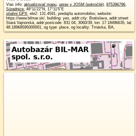
Viac info:
aktualizovať mapu
,
uprav v JOSM (pokročilé)
,
975396796
,
Súradnice:
48°11'22"N
,
17°11'5"E
stiahni GPX
, ele2: 131.4591, predajňa automobilov, website:
https://www.bilmar.sk/, building: yes, addr:city: Bratislava, addr:street:
Stará Vajnorská, addr:postcode: 831 04, 3060/39, lon: 17.18496635, lat:
48.18968595000001, og type: place, og locality: Trnávka, BA,