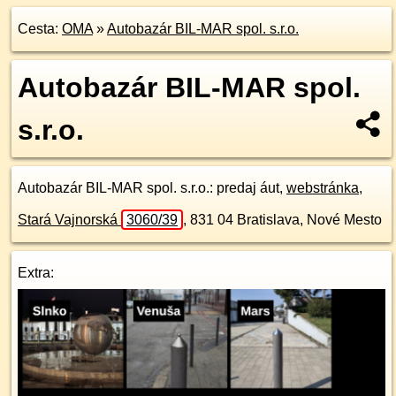
Cesta:
OMA
»
Autobazár BIL-MAR spol. s.r.o.
Autobazár BIL-MAR spol.
s.r.o.
Autobazár BIL-MAR spol. s.r.o.
: predaj áut,
webstránka
,
Stará Vajnorská
3060/39
,
831 04
Bratislava, Nové Mesto
Extra: