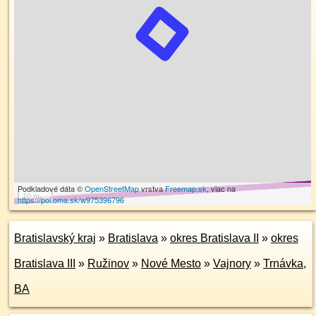
Podkladové dáta ©
OpenStreetMap
vrstva
Freemap.sk
, viac na
10 m
https://poi.oma.sk/w975396796
Bratislavský kraj
»
Bratislava
»
okres Bratislava II
»
okres
Bratislava III
»
Ružinov
»
Nové Mesto
»
Vajnory
»
Trnávka,
BA