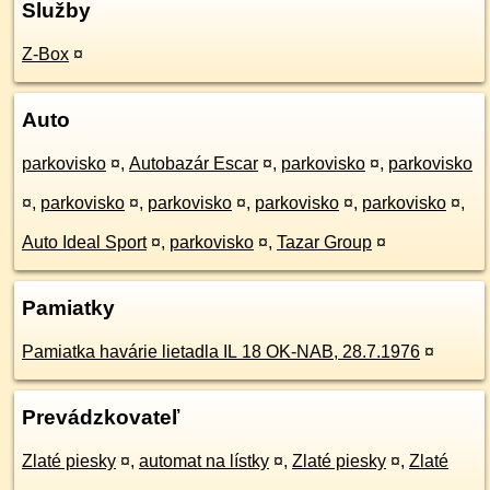
Služby
Z-Box
¤
Auto
parkovisko
¤
,
Autobazár Escar
¤
,
parkovisko
¤
,
parkovisko
¤
,
parkovisko
¤
,
parkovisko
¤
,
parkovisko
¤
,
parkovisko
¤
,
Auto Ideal Sport
¤
,
parkovisko
¤
,
Tazar Group
¤
Pamiatky
Pamiatka havárie lietadla IL 18 OK-NAB, 28.7.1976
¤
Prevádzkovateľ
Zlaté piesky
¤
,
automat na lístky
¤
,
Zlaté piesky
¤
,
Zlaté