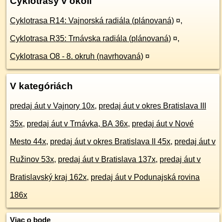
Cyklotrasy v okolí
Cyklotrasa R14: Vajnorská radiála (plánovaná)
¤
,
Cyklotrasa R35: Trnávska radiála (plánovaná)
¤
,
Cyklotrasa O8 - 8. okruh (navrhovaná)
¤
V kategóriách
predaj áut v Vajnory 10x
,
predaj áut v okres Bratislava III
35x
,
predaj áut v Trnávka, BA 36x
,
predaj áut v Nové
Mesto 44x
,
predaj áut v okres Bratislava II 45x
,
predaj áut v
Ružinov 53x
,
predaj áut v Bratislava 137x
,
predaj áut v
Bratislavský kraj 162x
,
predaj áut v Podunajská rovina
186x
Viac o bode