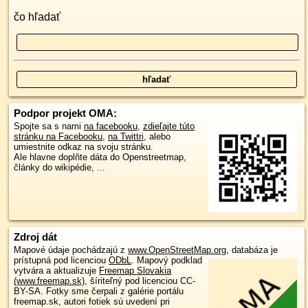
čo hľadať
Podpor projekt OMA:
Spojte sa s nami
na facebooku
,
zdieľajte túto
stránku na Facebooku
,
na Twittri
, alebo
umiestnite odkaz na svoju stránku.
Ale hlavne doplňte dáta do Openstreetmap,
články do wikipédie, ...
Zdroj dát
Mapové údaje pochádzajú z
www.OpenStreetMap.org
, databáza je
prístupná pod licenciou
ODbL
.
Mapový podklad
vytvára a aktualizuje
Freemap Slovakia
(www.freemap.sk)
, šíriteľný pod licenciou CC-
BY-SA. Fotky sme čerpali z galérie portálu
freemap.sk, autori fotiek sú uvedení pri