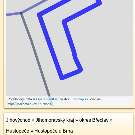
Podkladové dáta ©
OpenStreetMap
vrstva
Freemap.sk
, viac na
10 m
https://poi.oma.sk/w96978551
Jihovýchod
»
Jihomoravský kraj
»
okres Břeclav
»
Hustopeče
»
Hustopeče u Brna