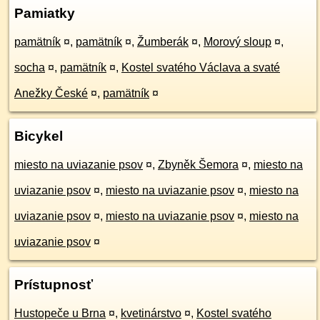
Pamiatky
pamätník
¤
,
pamätník
¤
,
Žumberák
¤
,
Morový sloup
¤
,
socha
¤
,
pamätník
¤
,
Kostel svatého Václava a svaté
Anežky České
¤
,
pamätník
¤
Bicykel
miesto na uviazanie psov
¤
,
Zbyněk Šemora
¤
,
miesto na
uviazanie psov
¤
,
miesto na uviazanie psov
¤
,
miesto na
uviazanie psov
¤
,
miesto na uviazanie psov
¤
,
miesto na
uviazanie psov
¤
Prístupnosť
Hustopeče u Brna
¤
,
kvetinárstvo
¤
,
Kostel svatého