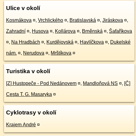
Ulice v okolí
Kosmákova
¤
,
Vrchlického
¤
,
Bratislavská
¤
,
Jiráskova
¤
,
Zahradní
¤
,
Husova
¤
,
Kollárova
¤
,
Brněnská
¤
,
Šafaříkova
¤
,
Na Hradbách
¤
,
Kurdějovská
¤
,
Havlíčkova
¤
,
Dukelské
nám.
¤
,
Nerudova
¤
,
Mrštíkova
¤
Turistika v okolí
[Z] Hustopeče - Pod Nedánovem
¤
,
Mandloňová NS
¤
,
[Č]
Cesta T. G. Masaryka
¤
Cyklotrasy v okolí
Krajem André
¤