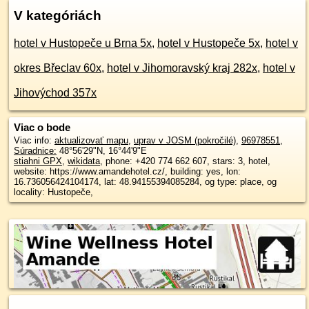
V kategóriách
hotel v Hustopeče u Brna 5x
,
hotel v Hustopeče 5x
,
hotel v
okres Břeclav 60x
,
hotel v Jihomoravský kraj 282x
,
hotel v
Jihovýchod 357x
Viac o bode
Viac info:
aktualizovať mapu
,
uprav v JOSM (pokročilé)
,
96978551
,
Súradnice:
48°56'29"N
,
16°44'9"E
stiahni GPX
,
wikidata
, phone: +420 774 662 607, stars: 3, hotel,
website: https://www.amandehotel.cz/, building: yes, lon:
16.736056424104174, lat: 48.94155394085284, og type: place, og
locality: Hustopeče,