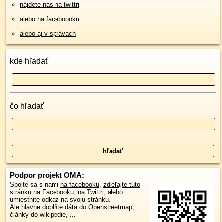
nájdete nás na twittri
alebo na faceboooku
alebo aj v správach
kde hľadať
čo hľadať
Podpor projekt OMA:
Spojte sa s nami
na facebooku
,
zdieľajte túto
stránku na Facebooku
,
na Twittri
, alebo
umiestnite odkaz na svoju stránku.
Ale hlavne doplňte dáta do Openstreetmap,
články do wikipédie, ...