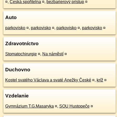
¤
,
Česká spořitelna
¤
,
bezbarierový prístup
¤
Auto
parkovisko
¤
,
parkovisko
¤
,
parkovisko
¤
,
parkovisko
¤
Zdravotníctvo
Stomatochirurgie
¤
,
Na náměstí
¤
Duchovno
Kostel svatého Václava a svaté Anežky České
¤
,
kríž
¤
Vzdelanie
Gymnázium T.G.Masaryka
¤
,
SOU Hustopeče
¤