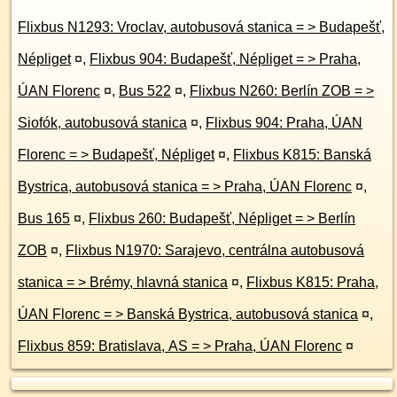
Flixbus N1293: Vroclav, autobusová stanica = > Budapešť,
Népliget
¤
,
Flixbus 904: Budapešť, Népliget = > Praha,
ÚAN Florenc
¤
,
Bus 522
¤
,
Flixbus N260: Berlín ZOB = >
Siofók, autobusová stanica
¤
,
Flixbus 904: Praha, ÚAN
Florenc = > Budapešť, Népliget
¤
,
Flixbus K815: Banská
Bystrica, autobusová stanica = > Praha, ÚAN Florenc
¤
,
Bus 165
¤
,
Flixbus 260: Budapešť, Népliget = > Berlín
ZOB
¤
,
Flixbus N1970: Sarajevo, centrálna autobusová
stanica = > Brémy, hlavná stanica
¤
,
Flixbus K815: Praha,
ÚAN Florenc = > Banská Bystrica, autobusová stanica
¤
,
Flixbus 859: Bratislava, AS = > Praha, ÚAN Florenc
¤