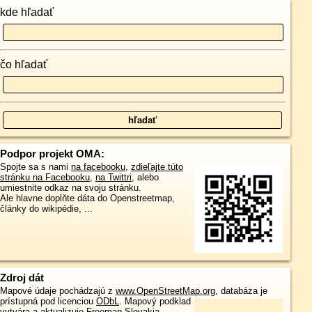
kde hľadať
čo hľadať
Podpor projekt OMA:
Spojte sa s nami
na facebooku
,
zdieľajte túto
stránku na Facebooku
,
na Twittri
, alebo
umiestnite odkaz na svoju stránku.
Ale hlavne doplňte dáta do Openstreetmap,
články do wikipédie, ...
Zdroj dát
Mapové údaje pochádzajú z
www.OpenStreetMap.org
, databáza je
prístupná pod licenciou
ODbL
.
Mapový podklad
vytvára a aktualizuje
Freemap Slovakia