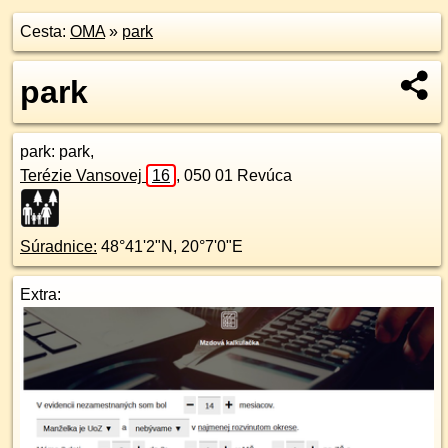
Cesta:
OMA
»
park
park
park
: park,
Terézie Vansovej
16
,
050 01
Revúca
Súradnice:
48°41'2"N
,
20°7'0"E
Extra: