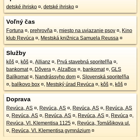
detské ihrisko
¤
,
detské ihrisko
¤
Voľný čas
Fortuna
¤
,
prehrovňa
¤
,
miesto na uviazanie psov
¤
,
Kino
klub Revúca
¤
,
Mestská knižnica Samuela Reussa
¤
Služby
kôš
¤
,
kôš
¤
,
Allianz
¤
,
Prvá stavebná sporiteľňa
¤
,
bankomat
¤
,
Dôvera
¤
,
AlzaBox
¤
,
bankomat
¤
,
GLS
Balíkomat
¤
,
Nandrássyho dom
¤
,
Slovenská sporiteľňa
¤
,
balíkovo box
¤
,
Mestský úrad Revúca
¤
,
kôš
¤
,
kôš
¤
Doprava
Revúca, AS
¤
,
Revúca, AS
¤
,
Revúca, AS
¤
,
Revúca, AS
¤
,
Revúca, AS
¤
,
Revúca, AS
¤
,
Revúca, AS
¤
,
Revúca
¤
,
Revúca, Vl. Klementisa 1125
¤
,
Revúca, Tomášikova ul.
¤
,
Revúca, Vl. Klementisa gymnázium
¤