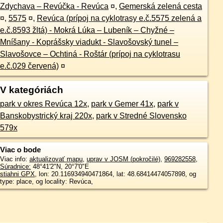
Zdychava – Revúčka - Revúca
¤
,
Gemerská zelená cesta
¤
,
5575
¤
,
Revúca (prípoj na cyklotrasy e.č.5575 zelená a
e.č.8593 žltá) - Mokrá Lúka – Lubeník – Chyžné –
Mníšany - Koprášsky viadukt - Slavošovský tunel –
Slavošovce – Ochtiná - Roštár (prípoj na cyklotrasu
e.č.029 červená)
¤
V kategóriách
park v okres Revúca 12x
,
park v Gemer 41x
,
park v
Banskobystrický kraj 220x
,
park v Stredné Slovensko
579x
Viac o bode
Viac info:
aktualizovať mapu
,
uprav v JOSM (pokročilé)
,
969282558
,
Súradnice:
48°41'2"N
,
20°7'0"E
stiahni GPX
, lon: 20.116934940471864, lat: 48.68414474057898, og
type: place, og locality: Revúca,