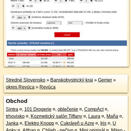
Stredné Slovensko
»
Banskobystrický kraj
»
Gemer
»
okres Revúca
»
Revúca
Obchod
Sintra
¤
,
101 Drogerie
¤
,
oblečenie
¤
,
CompAct
¤
,
trhovisko
¤
,
Kozmetický salón Tiffany
¤
,
Laura
¤
,
Maňa
¤
,
Janka
¤
,
Elektro Knopp
¤
,
Cukráreň u Azre
¤
,
Iris
¤
,
U
Anky
¤
,
Althan
¤
,
Chlieb - pečivo
¤
,
Mini originál
¤
,
Mäso -