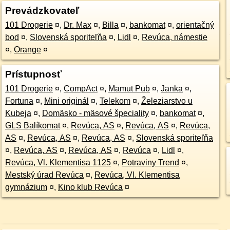
Prevádzkovateľ
101 Drogerie
¤
,
Dr. Max
¤
,
Billa
¤
,
bankomat
¤
,
orientačný
bod
¤
,
Slovenská sporiteľňa
¤
,
Lidl
¤
,
Revúca, námestie
¤
,
Orange
¤
Prístupnosť
101 Drogerie
¤
,
CompAct
¤
,
Mamut Pub
¤
,
Janka
¤
,
Fortuna
¤
,
Mini originál
¤
,
Telekom
¤
,
Železiarstvo u
Kubeja
¤
,
Domäsko - mäsové špeciality
¤
,
bankomat
¤
,
GLS Balíkomat
¤
,
Revúca, AS
¤
,
Revúca, AS
¤
,
Revúca,
AS
¤
,
Revúca, AS
¤
,
Revúca, AS
¤
,
Slovenská sporiteľňa
¤
,
Revúca, AS
¤
,
Revúca, AS
¤
,
Revúca
¤
,
Lidl
¤
,
Revúca, Vl. Klementisa 1125
¤
,
Potraviny Trend
¤
,
Mestský úrad Revúca
¤
,
Revúca, Vl. Klementisa
gymnázium
¤
,
Kino klub Revúca
¤