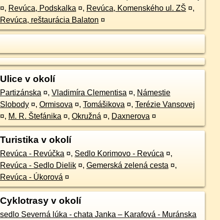
¤
,
Revúca, Podskalka
¤
,
Revúca, Komenského ul. ZŠ
¤
,
Revúca, reštaurácia Balaton
¤
Ulice v okolí
Partizánska
¤
,
Vladimíra Clementisa
¤
,
Námestie
Slobody
¤
,
Ormisova
¤
,
Tomášikova
¤
,
Terézie Vansovej
¤
,
M. R. Štefánika
¤
,
Okružná
¤
,
Daxnerova
¤
Turistika v okolí
Revúca - Revúčka
¤
,
Sedlo Korimovo - Revúca
¤
,
Revúca - Sedlo Dielik
¤
,
Gemerská zelená cesta
¤
,
Revúca - Úkorová
¤
Cyklotrasy v okolí
sedlo Severná lúka - chata Janka – Karafová - Muránska