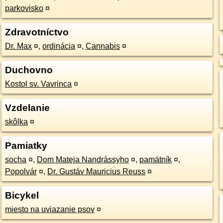
parkovisko
¤
Zdravotníctvo
Dr. Max
¤
,
ordinácia
¤
,
Cannabis
¤
Duchovno
Kostol sv. Vavrinca
¤
Vzdelanie
skôlka
¤
Pamiatky
socha
¤
,
Dom Mateja Nandrássyho
¤
,
pamätník
¤
,
Popolvár
¤
,
Dr. Gustáv Mauricius Reuss
¤
Bicykel
miesto na uviazanie psov
¤