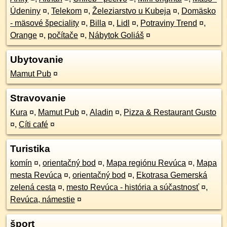
Údeniny
¤
,
Telekom
¤
,
Železiarstvo u Kubeja
¤
,
Domäsko
- mäsové špeciality
¤
,
Billa
¤
,
Lidl
¤
,
Potraviny Trend
¤
,
Orange
¤
,
počítače
¤
,
Nábytok Goliáš
¤
Ubytovanie
Mamut Pub
¤
Stravovanie
Kura
¤
,
Mamut Pub
¤
,
Aladin
¤
,
Pizza & Restaurant Gusto
¤
,
Cíti café
¤
Turistika
komín
¤
,
orientačný bod
¤
,
Mapa regiónu Revúca
¤
,
Mapa
mesta Revúca
¤
,
orientačný bod
¤
,
Ekotrasa Gemerská
zelená cesta
¤
,
mesto Revúca - história a súčastnosť
¤
,
Revúca, námestie
¤
šport