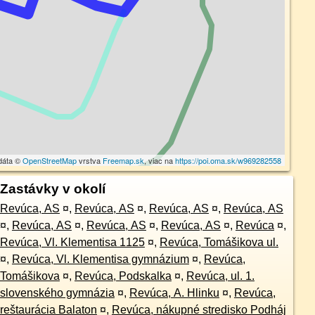
dáta ©
OpenStreetMap
vrstva
Freemap.sk
, viac na
https://poi.oma.sk/w969282558
Zastávky v okolí
Revúca, AS
¤
,
Revúca, AS
¤
,
Revúca, AS
¤
,
Revúca, AS
¤
,
Revúca, AS
¤
,
Revúca, AS
¤
,
Revúca, AS
¤
,
Revúca
¤
,
Revúca, Vl. Klementisa 1125
¤
,
Revúca, Tomášikova ul.
¤
,
Revúca, Vl. Klementisa gymnázium
¤
,
Revúca,
Tomášikova
¤
,
Revúca, Podskalka
¤
,
Revúca, ul. 1.
slovenského gymnázia
¤
,
Revúca, A. Hlinku
¤
,
Revúca,
reštaurácia Balaton
¤
,
Revúca, nákupné stredisko Podháj