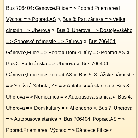
Bus 706404: Gánovce,Filice = > Poprad,Priem.areál
Východ = > Poprad,AS
¤
,
Bus 3: Partizánska = > Veľká,
cintorín = > Uherova
¤
,
Bus 3: Uherova = > Dostojevského
= > Sobotské námestie = > Štúrova
¤
,
Bus 706404:
Gánovce,Filice = > Poprad,Dom kultúry = > Poprad,AS
¤
,
Bus 3: Partizánska = > Uherova
¤
,
Bus 706404:
Gánovce,Filice = > Poprad,AS
¤
,
Bus 5: Strážske námestie
= > Spišská Sobota, ZŠ = > Autobusová stanica
¤
,
Bus 8:
Uherova = > Nemocnica = > Autobusová stanica
¤
,
Bus 4:
Uherova = > Dom kultúry = > Allendeho
¤
,
Bus 7: Uherova
= > Autobusová stanica
¤
,
Bus 706404: Poprad,AS = >
Poprad,Priem.areál Východ = > Gánovce,Filice
¤