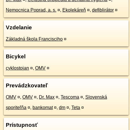
Nemocnica Poprad, a. s.
¤
,
Ekolekáreň
¤
,
defiblirátor
¤
Vzdelanie
Základná škola Francisciho
¤
Bicykel
cyklostojan
¤
,
OMV
¤
Prevádzkovateľ
OMV
¤
,
OMV
¤
,
Dr. Max
¤
,
Tescoma
¤
,
Slovenská
sporiteľňa
¤
,
bankomat
¤
,
dm
¤
,
Teta
¤
Prístupnosť