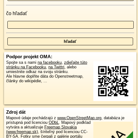
čo hľadať
Podpor projekt OMA:
Spojte sa s nami
na facebooku
,
zdieľajte túto
stránku na Facebooku
,
na Twittri
, alebo
umiestnite odkaz na svoju stránku.
Ale hlavne doplňte dáta do Openstreetmap,
články do wikipédie, ...
Zdroj dát
Mapové údaje pochádzajú z
www.OpenStreetMap.org
, databáza je
prístupná pod licenciou
ODbL
.
Mapový podklad
vytvára a aktualizuje
Freemap Slovakia
(www.freemap.sk)
, šíriteľný pod licenciou CC-
BY-SA. Fotky sme čerpali z galérie portálu