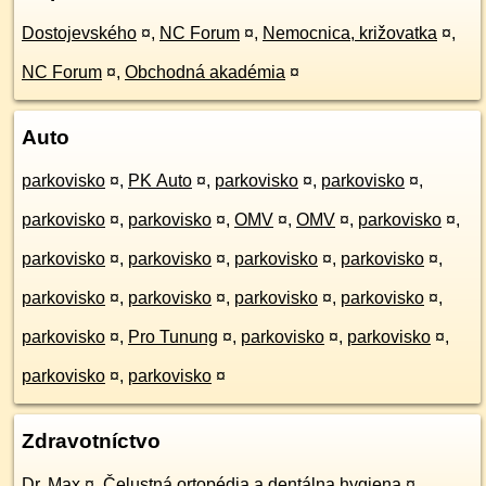
Dostojevského
¤
,
NC Forum
¤
,
Nemocnica, križovatka
¤
,
NC Forum
¤
,
Obchodná akadémia
¤
Auto
parkovisko
¤
,
PK Auto
¤
,
parkovisko
¤
,
parkovisko
¤
,
parkovisko
¤
,
parkovisko
¤
,
OMV
¤
,
OMV
¤
,
parkovisko
¤
,
parkovisko
¤
,
parkovisko
¤
,
parkovisko
¤
,
parkovisko
¤
,
parkovisko
¤
,
parkovisko
¤
,
parkovisko
¤
,
parkovisko
¤
,
parkovisko
¤
,
Pro Tunung
¤
,
parkovisko
¤
,
parkovisko
¤
,
parkovisko
¤
,
parkovisko
¤
Zdravotníctvo
Dr. Max
¤
,
Čelustná ortopédia a dentálna hygiena
¤
,