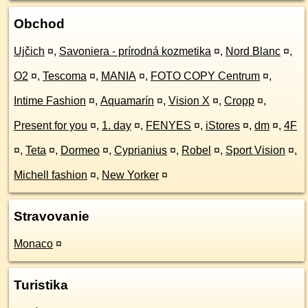
Obchod
Ujčich
¤
,
Savoniera - prírodná kozmetika
¤
,
Nord Blanc
¤
,
O2
¤
,
Tescoma
¤
,
MANIA
¤
,
FOTO COPY Centrum
¤
,
Intime Fashion
¤
,
Aquamarín
¤
,
Vision X
¤
,
Cropp
¤
,
Present for you
¤
,
1. day
¤
,
FENYES
¤
,
iStores
¤
,
dm
¤
,
4F
¤
,
Teta
¤
,
Dormeo
¤
,
Cyprianius
¤
,
Robel
¤
,
Sport Vision
¤
,
Michell fashion
¤
,
New Yorker
¤
Stravovanie
Monaco
¤
Turistika