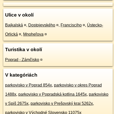
Ulice v okolí
Bajkalská
¤
,
Dostojevského
¤
,
Francisciho
¤
,
Ústecko-
Orlická
¤
,
Mnoheľova
¤
Turistika v okolí
Poprad - Zámčisko
¤
V kategóriách
parkovisko v Poprad 854x
,
parkovisko v okres Poprad
1488x
,
parkovisko v Popradská kotlina 1645x
,
parkovisko
v Spiš 2675x
,
parkovisko v Prešovský kraj 5262x
,
parkovisko v Východné Slovensko 11075x