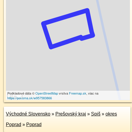
Podkladové dáta ©
OpenStreetMap
vrstva
Freemap.sk
, viac na
10 m
https://poi.oma.sk/w957583866
Východné Slovensko
»
Prešovský kraj
»
Spiš
»
okres
Poprad
»
Poprad