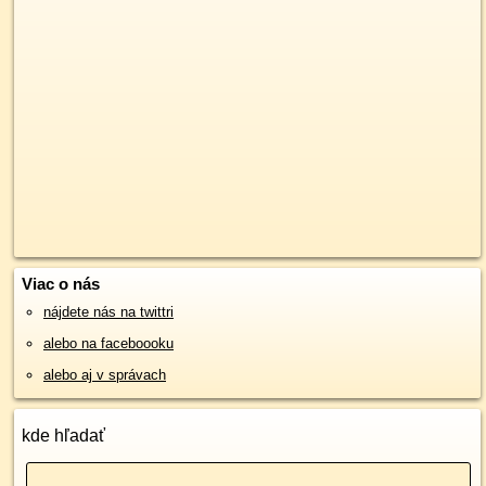
Viac o nás
nájdete nás na twittri
alebo na faceboooku
alebo aj v správach
kde hľadať