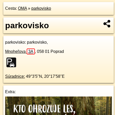
Cesta:
OMA
»
parkovisko
parkovisko
parkovisko
: parkovisko,
Mnoheľova
3A
,
058 01
Poprad
Súradnice:
49°3'5"N
,
20°17'58"E
Extra: