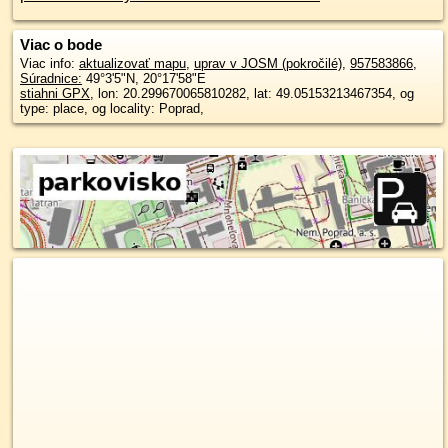
Viac o bode
Viac info:
aktualizovať mapu
,
uprav v JOSM (pokročilé)
,
957583866
,
Súradnice:
49°3'5"N
,
20°17'58"E
stiahni GPX
, lon: 20.299670065810282, lat: 49.05153213467354, og
type: place, og locality: Poprad,