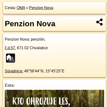
Cesta:
OMA
»
Penzion Nova
Penzion Nova
Penzion Nova
: penzión,
č.d.
57
,
671 02
Chvalatice
Súradnice:
48°56'44"N
,
15°45'25"E
Extra: