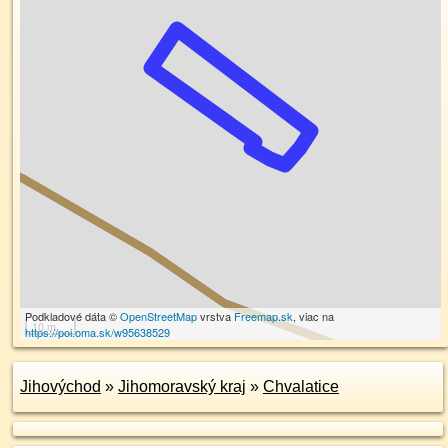
Podkladové dáta ©
OpenStreetMap
vrstva
Freemap.sk
, viac na
10 m
https://poi.oma.sk/w95638529
Jihovýchod
»
Jihomoravský kraj
»
Chvalatice