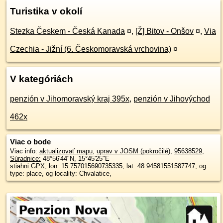
Turistika v okolí
Stezka Českem - Česká Kanada
¤
,
[Ž] Bitov - Onšov
¤
,
Via
Czechia - Jižní (6. Českomoravská vrchovina)
¤
V kategóriách
penzión v Jihomoravský kraj 395x
,
penzión v Jihovýchod
462x
Viac o bode
Viac info:
aktualizovať mapu
,
uprav v JOSM (pokročilé)
,
95638529
,
Súradnice:
48°56'44"N
,
15°45'25"E
stiahni GPX
, lon: 15.757015690735335, lat: 48.94581551587747, og
type: place, og locality: Chvalatice,