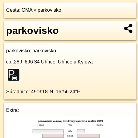
Cesta:
OMA
»
parkovisko
parkovisko
parkovisko
: parkovisko,
č.d.
289
,
696 34
Uhřice, Uhřice u Kyjova
Súradnice:
49°3'18"N
,
16°56'24"E
Extra: