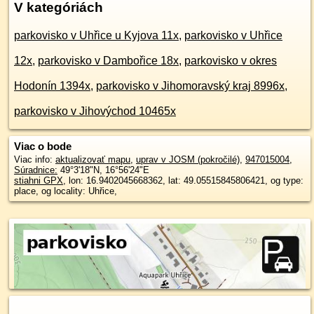
V kategóriách
parkovisko v Uhřice u Kyjova 11x
,
parkovisko v Uhřice
12x
,
parkovisko v Dambořice 18x
,
parkovisko v okres
Hodonín 1394x
,
parkovisko v Jihomoravský kraj 8996x
,
parkovisko v Jihovýchod 10465x
Viac o bode
Viac info:
aktualizovať mapu
,
uprav v JOSM (pokročilé)
,
947015004
,
Súradnice:
49°3'18"N
,
16°56'24"E
stiahni GPX
, lon: 16.9402045668362, lat: 49.05515845806421, og type:
place, og locality: Uhřice,