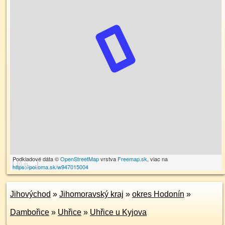
Podkladové dáta ©
OpenStreetMap
vrstva
Freemap.sk
, viac na
10 m
https://poi.oma.sk/w947015004
Jihovýchod
»
Jihomoravský kraj
»
okres Hodonín
»
Dambořice
»
Uhřice
»
Uhřice u Kyjova