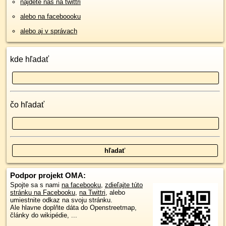
nájdete nás na twittri
alebo na faceboooku
alebo aj v správach
kde hľadať
čo hľadať
Podpor projekt OMA:
Spojte sa s nami
na facebooku
,
zdieľajte túto
stránku na Facebooku
,
na Twittri
, alebo
umiestnite odkaz na svoju stránku.
Ale hlavne doplňte dáta do Openstreetmap,
články do wikipédie, ...