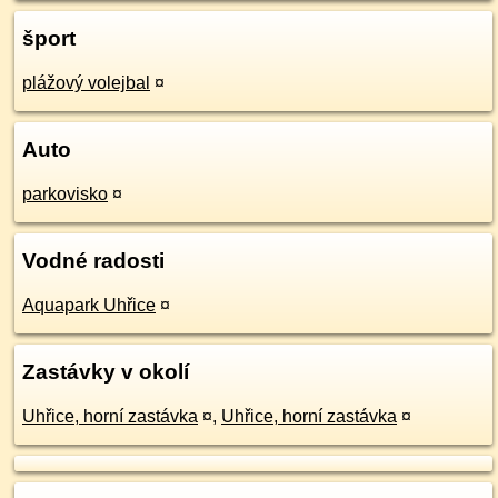
šport
plážový volejbal
¤
Auto
parkovisko
¤
Vodné radosti
Aquapark Uhřice
¤
Zastávky v okolí
Uhřice, horní zastávka
¤
,
Uhřice, horní zastávka
¤