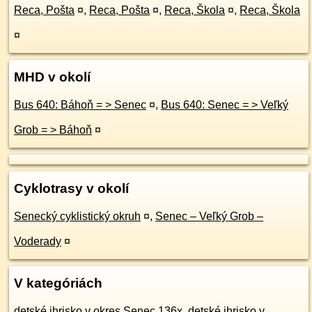
Reca, Pošta
¤
,
Reca, Pošta
¤
,
Reca, Škola
¤
,
Reca, Škola
¤
MHD v okolí
Bus 640: Báhoň = > Senec
¤
,
Bus 640: Senec = > Veľký
Grob = > Báhoň
¤
Cyklotrasy v okolí
Senecký cyklistický okruh
¤
,
Senec – Veľký Grob –
Voderady
¤
V kategóriách
detské ihrisko v okres Senec 136x
,
detské ihrisko v