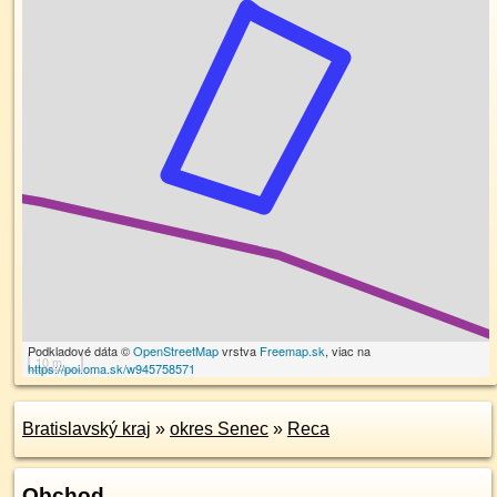
Podkladové dáta ©
OpenStreetMap
vrstva
Freemap.sk
, viac na
10 m
https://poi.oma.sk/w945758571
Bratislavský kraj
»
okres Senec
»
Reca
Obchod