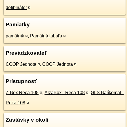
defiblirátor
¤
Pamiatky
pamätník
¤
,
Pamätná tabuľa
¤
Prevádzkovateľ
COOP Jednota
¤
,
COOP Jednota
¤
Prístupnosť
Z-Box Reca 108
¤
,
AlzaBox - Reca 108
¤
,
GLS Balíkomat -
Reca 108
¤
Zastávky v okolí