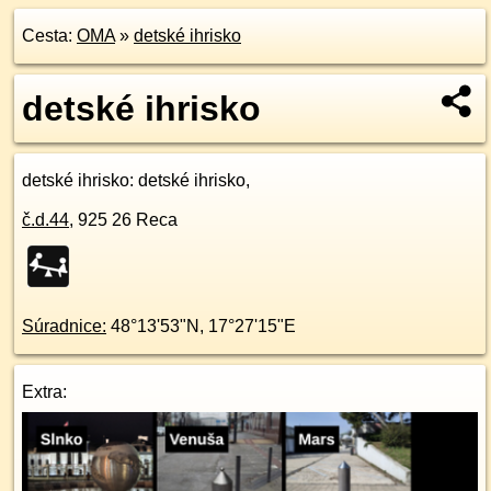
Cesta:
OMA
»
detské ihrisko
detské ihrisko
detské ihrisko
: detské ihrisko,
č.d.
44
,
925 26
Reca
Súradnice:
48°13'53"N
,
17°27'15"E
Extra: