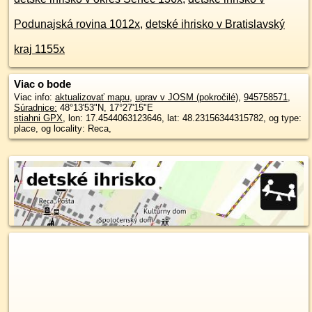
Podunajská rovina 1012x
,
detské ihrisko v Bratislavský
kraj 1155x
Viac o bode
Viac info:
aktualizovať mapu
,
uprav v JOSM (pokročilé)
,
945758571
,
Súradnice:
48°13'53"N
,
17°27'15"E
stiahni GPX
, lon: 17.4544063123646, lat: 48.23156344315782, og type:
place, og locality: Reca,