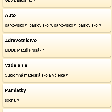
GLS Balíkomat
¤
Auto
parkovisko
¤
,
parkovisko
¤
,
parkovisko
¤
,
parkovisko
¤
Zdravotníctvo
MDDr. Matúš Prusák
¤
Vzdelanie
Súkromná materská škola Včielka
¤
Pamiatky
socha
¤