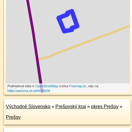
Podkladové dáta ©
OpenStreetMap
vrstva
Freemap.sk
, viac na
10 m
https://poi.oma.sk/w94065209
Východné Slovensko
»
Prešovský kraj
»
okres Prešov
»
Prešov