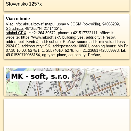
Slovensko 1257x
Viac o bode
Viac info:
aktualizovať mapu
,
uprav v JOSM (pokročilé)
,
94065209
,
Súradnice:
49°0'55"N
,
21°14'12"E
stiahni GPX
, ele2: 264.39572, phone: +421517722111, office: it,
website: https://www.mksoft.sk/, building: yes, addr:city: Prešov,
addr:street: Kvetná, addr:suburb: Prešov, source:addr: minvskaddress
2024 02, addr:country: SK, addr:postcode: 08001, opening hours: Mo Fr
07:30 16:00, 5279/1, 1, 25574010, 5279, lon: 21.236917428839973, lat:
49.01530770056184, og type: place, og locality: Prešov,