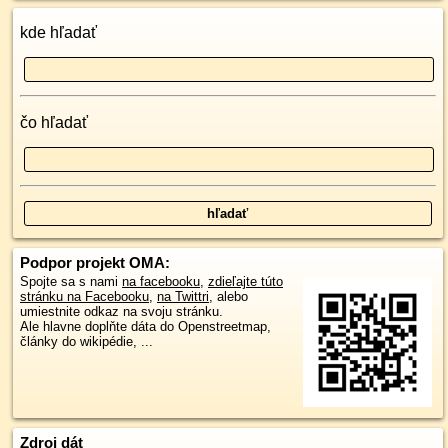
kde hľadať
čo hľadať
Podpor projekt OMA:
Spojte sa s nami
na facebooku
,
zdieľajte túto
stránku na Facebooku
,
na Twittri
, alebo
umiestnite odkaz na svoju stránku.
Ale hlavne doplňte dáta do Openstreetmap,
články do wikipédie, ...
Zdroj dát