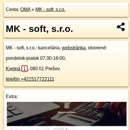
Cesta:
OMA
»
MK - soft, s.r.o.
MK - soft, s.r.o.
MK - soft, s.r.o.
: kancelária,
webstránka
, otvorené:
pondelok-piatok 07:30-16:00,
Kvetná
1
,
080 01
Prešov
telefón +421517722111
Extra: