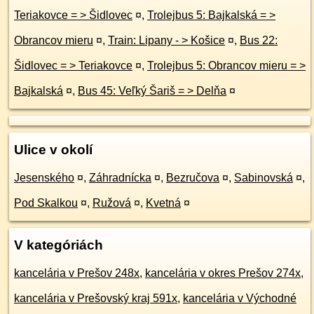
Teriakovce = > Šidlovec
¤
,
Trolejbus 5: Bajkalská = >
Obrancov mieru
¤
,
Train: Lipany - > Košice
¤
,
Bus 22:
Šidlovec = > Teriakovce
¤
,
Trolejbus 5: Obrancov mieru = >
Bajkalská
¤
,
Bus 45: Veľký Šariš = > Delňa
¤
Ulice v okolí
Jesenského
¤
,
Záhradnícka
¤
,
Bezručova
¤
,
Sabinovská
¤
,
Pod Skalkou
¤
,
Ružová
¤
,
Kvetná
¤
V kategóriách
kancelária v Prešov 248x
,
kancelária v okres Prešov 274x
,
kancelária v Prešovský kraj 591x
,
kancelária v Východné