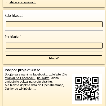
alebo aj v správach
kde hľadať
čo hľadať
Podpor projekt OMA:
Spojte sa s nami
na facebooku
,
zdieľajte túto
stránku na Facebooku
,
na Twittri
, alebo
umiestnite odkaz na svoju stránku.
Ale hlavne doplňte dáta do Openstreetmap,
články do wikipédie, ...