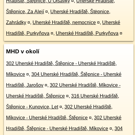
Hradiště, Štěpnice, U Olšávky
¤
,
Uherské Hradiště,
Štěpnice, Za Alejí
¤
,
Uherské Hradiště, Štėpnice,
Zahrádky
¤
,
Uherské Hradiště, nemocnice
¤
,
Uherské
Hradiště, Purkyňova
¤
,
Uherské Hradiště, Purkyňova
¤
MHD v okolí
302 Uherské Hradiště, Štěpnice - Uherské Hradiště,
Míkovice
¤
,
304 Uherské Hradiště, Štěpnice - Uherské
Hradiště, Jarošov
¤
,
302 Uherské Hradiště, Míkovice -
Uherské Hradiště, Štěpnice
¤
,
316 Uherské Hradiště,
Štěpnice - Kunovice, Let
¤
,
302 Uherské Hradiště,
Míkovice - Uherské Hradiště, Štěpnice
¤
,
302 Uherské
Hradiště, Štěpnice - Uherské Hradiště, Míkovice
¤
,
304