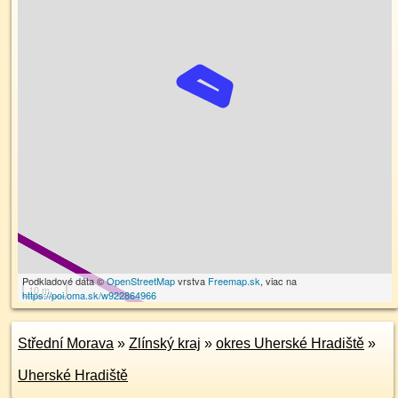
Podkladové dáta ©
OpenStreetMap
vrstva
Freemap.sk
, viac na
10 m
https://poi.oma.sk/w922864966
Střední Morava
»
Zlínský kraj
»
okres Uherské Hradiště
»
Uherské Hradiště