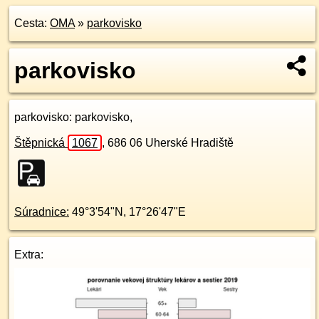
Cesta:
OMA
»
parkovisko
parkovisko
parkovisko
: parkovisko,
Štěpnická
1067
,
686 06
Uherské Hradiště
Súradnice:
49°3'54"N
,
17°26'47"E
Extra: