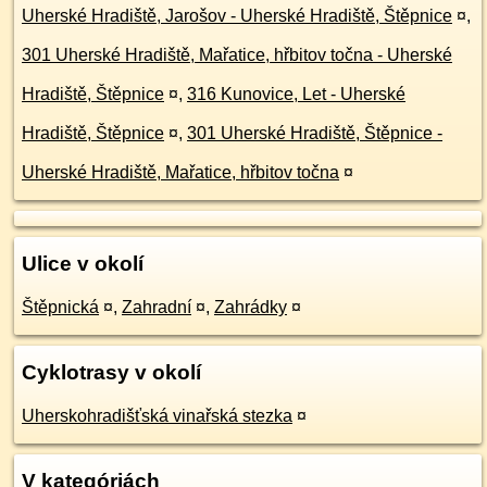
Uherské Hradiště, Jarošov - Uherské Hradiště, Štěpnice
¤
,
301 Uherské Hradiště, Mařatice, hřbitov točna - Uherské
Hradiště, Štěpnice
¤
,
316 Kunovice, Let - Uherské
Hradiště, Štěpnice
¤
,
301 Uherské Hradiště, Štěpnice -
Uherské Hradiště, Mařatice, hřbitov točna
¤
Ulice v okolí
Štěpnická
¤
,
Zahradní
¤
,
Zahrádky
¤
Cyklotrasy v okolí
Uherskohradišťská vinařská stezka
¤
V kategóriách