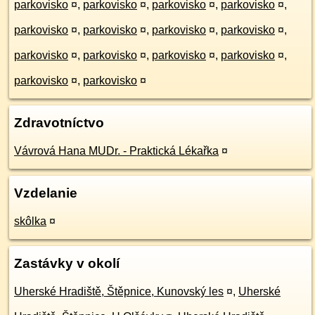
parkovisko
¤
,
parkovisko
¤
,
parkovisko
¤
,
parkovisko
¤
,
parkovisko
¤
,
parkovisko
¤
,
parkovisko
¤
,
parkovisko
¤
,
parkovisko
¤
,
parkovisko
¤
,
parkovisko
¤
,
parkovisko
¤
,
parkovisko
¤
,
parkovisko
¤
Zdravotníctvo
Vávrová Hana MUDr. - Praktická Lékařka
¤
Vzdelanie
skôlka
¤
Zastávky v okolí
Uherské Hradiště, Štěpnice, Kunovský les
¤
,
Uherské