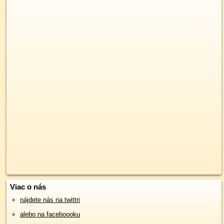
Viac o nás
nájdete nás na twittri
alebo na faceboooku