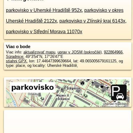
parkovisko v Uherské Hradiště 952x
,
parkovisko v okres
Uherské Hradiště 2122x
,
parkovisko v Zlínský kraj 6143x
,
parkovisko v Střední Morava 11070x
Viac o bode
Viac info:
aktualizovať mapu
,
uprav v JOSM (pokročilé)
,
922864966
,
Súradnice:
49°3'54"N
,
17°26'47"E
stiahni GPX
, lon: 17.44647399639664, lat: 49.065005679161125, og
type: place, og locality: Uherské Hradiště,