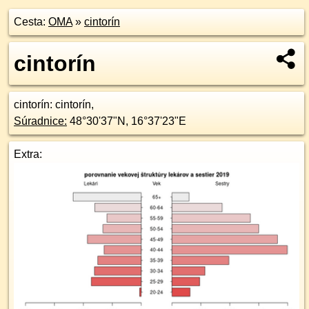
Cesta:
OMA
»
cintorín
cintorín
cintorín
: cintorín,
Súradnice:
48°30'37"N
,
16°37'23"E
Extra: