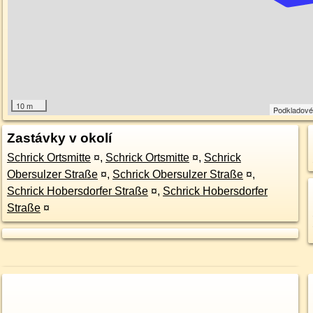
10 m
Podkladové
Zastávky v okolí
Schrick Ortsmitte
¤
,
Schrick Ortsmitte
¤
,
Schrick
Obersulzer Straße
¤
,
Schrick Obersulzer Straße
¤
,
Schrick Hobersdorfer Straße
¤
,
Schrick Hobersdorfer
Straße
¤