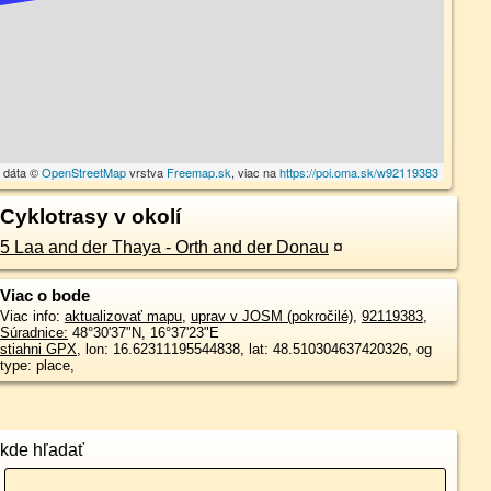
 dáta ©
OpenStreetMap
vrstva
Freemap.sk
, viac na
https://poi.oma.sk/w92119383
Cyklotrasy v okolí
5 Laa and der Thaya - Orth and der Donau
¤
Viac o bode
Viac info:
aktualizovať mapu
,
uprav v JOSM (pokročilé)
,
92119383
,
Súradnice:
48°30'37"N
,
16°37'23"E
stiahni GPX
, lon: 16.62311195544838, lat: 48.510304637420326, og
type: place,
kde hľadať