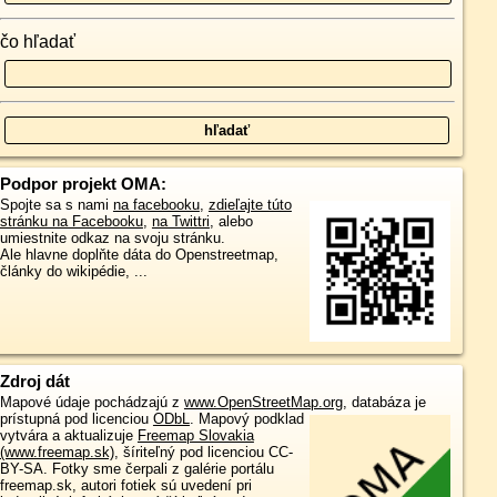
čo hľadať
Podpor projekt OMA:
Spojte sa s nami
na facebooku
,
zdieľajte túto
stránku na Facebooku
,
na Twittri
, alebo
umiestnite odkaz na svoju stránku.
Ale hlavne doplňte dáta do Openstreetmap,
články do wikipédie, ...
Zdroj dát
Mapové údaje pochádzajú z
www.OpenStreetMap.org
, databáza je
prístupná pod licenciou
ODbL
.
Mapový podklad
vytvára a aktualizuje
Freemap Slovakia
(www.freemap.sk)
, šíriteľný pod licenciou CC-
BY-SA. Fotky sme čerpali z galérie portálu
freemap.sk, autori fotiek sú uvedení pri