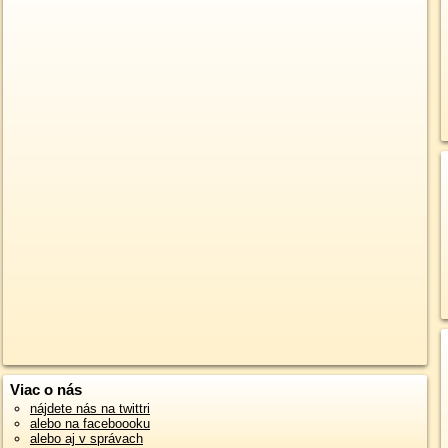
Viac o nás
nájdete nás na twittri
alebo na faceboooku
alebo aj v správach