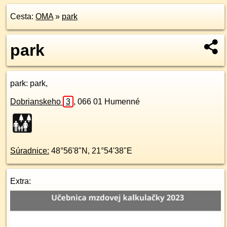
Cesta:
OMA
»
park
park
park
: park,
Dobrianskeho
3
,
066 01
Humenné
Súradnice:
48°56'8"N
,
21°54'38"E
Extra: