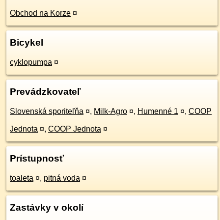
Obchod na Korze
¤
Bicykel
cyklopumpa
¤
Prevádzkovateľ
Slovenská sporiteľňa
¤
,
Milk-Agro
¤
,
Humenné 1
¤
,
COOP
Jednota
¤
,
COOP Jednota
¤
Prístupnosť
toaleta
¤
,
pitná voda
¤
Zastávky v okolí