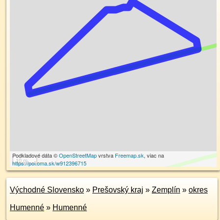
Podkladové dáta ©
OpenStreetMap
vrstva
Freemap.sk
, viac na
10 m
https://poi.oma.sk/w912396715
Východné Slovensko
»
Prešovský kraj
»
Zemplín
»
okres
Humenné
»
Humenné