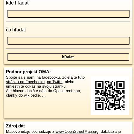
kde hľadať
čo hľadať
Podpor projekt OMA:
Spojte sa s nami
na facebooku
,
zdieľajte túto
stránku na Facebooku
,
na Twittri
, alebo
umiestnite odkaz na svoju stránku.
Ale hlavne doplňte dáta do Openstreetmap,
články do wikipédie, ...
Zdroj dát
Mapové údaje pochádzajú z
www.OpenStreetMap.org
, databáza je