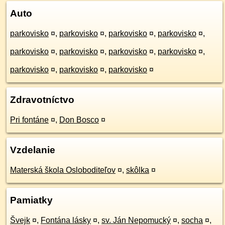
Auto
parkovisko
¤
,
parkovisko
¤
,
parkovisko
¤
,
parkovisko
¤
,
parkovisko
¤
,
parkovisko
¤
,
parkovisko
¤
,
parkovisko
¤
,
parkovisko
¤
,
parkovisko
¤
,
parkovisko
¤
Zdravotníctvo
Pri fontáne
¤
,
Don Bosco
¤
Vzdelanie
Materská škola Osloboditeľov
¤
,
skôlka
¤
Pamiatky
Švejk
¤
,
Fontána lásky
¤
,
sv. Ján Nepomucký
¤
,
socha
¤
,