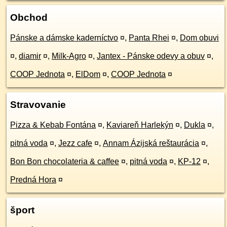
Obchod
Pánske a dámske kaderníctvo
¤
,
Panta Rhei
¤
,
Dom obuvi
¤
,
diamir
¤
,
Milk-Agro
¤
,
Jantex - Pánske odevy a obuv
¤
,
COOP Jednota
¤
,
ElDom
¤
,
COOP Jednota
¤
Stravovanie
Pizza & Kebab Fontána
¤
,
Kaviareň Harlekýn
¤
,
Dukla
¤
,
pitná voda
¤
,
Jezz cafe
¤
,
Annam Ázijská reštaurácia
¤
,
Bon Bon chocolateria & caffee
¤
,
pitná voda
¤
,
KP-12
¤
,
Predná Hora
¤
šport