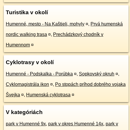
Turistika v okolí
Humenné, mesto - Na Kaštieli, mohyly
¤
,
Prvá humenská
nordic walking trasa
¤
,
Prechádzkový chodník v
Humennom
¤
Cyklotrasy v okolí
Humenné - Podskalka - Porúbka
¤
,
Sopkovský okruh
¤
,
Cyklomagistrála ikon
¤
,
Po stopách príhod dobrého vojaka
Švejka
¤
,
Humenská cyklotrasa
¤
V kategóriách
park v Humenné 9x
,
park v okres Humenné 14x
,
park v