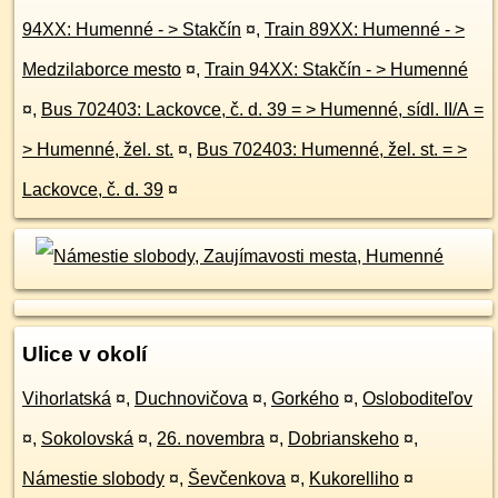
94XX: Humenné - > Stakčín
¤
,
Train 89XX: Humenné - >
Medzilaborce mesto
¤
,
Train 94XX: Stakčín - > Humenné
¤
,
Bus 702403: Lackovce, č. d. 39 = > Humenné, sídl. II/A =
> Humenné, žel. st.
¤
,
Bus 702403: Humenné, žel. st. = >
Lackovce, č. d. 39
¤
Ulice v okolí
Vihorlatská
¤
,
Duchnovičova
¤
,
Gorkého
¤
,
Osloboditeľov
¤
,
Sokolovská
¤
,
26. novembra
¤
,
Dobrianskeho
¤
,
Námestie slobody
¤
,
Ševčenkova
¤
,
Kukorelliho
¤