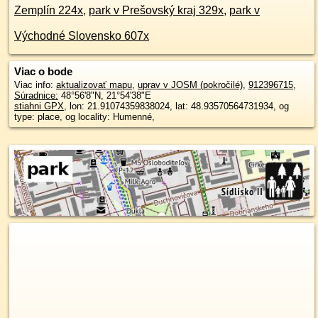
Zemplín 224x
,
park v Prešovský kraj 329x
,
park v
Východné Slovensko 607x
Viac o bode
Viac info:
aktualizovať mapu
,
uprav v JOSM (pokročilé)
,
912396715
,
Súradnice:
48°56'8"N
,
21°54'38"E
stiahni GPX
, lon: 21.91074359838024, lat: 48.93570564731934, og
type: place, og locality: Humenné,