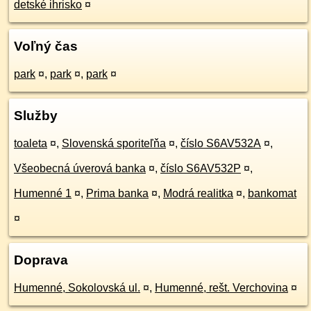
detské ihrisko
¤
Voľný čas
park
¤
,
park
¤
,
park
¤
Služby
toaleta
¤
,
Slovenská sporiteľňa
¤
,
číslo S6AV532A
¤
,
Všeobecná úverová banka
¤
,
číslo S6AV532P
¤
,
Humenné 1
¤
,
Prima banka
¤
,
Modrá realitka
¤
,
bankomat
¤
Doprava
Humenné, Sokolovská ul.
¤
,
Humenné, rešt. Verchovina
¤