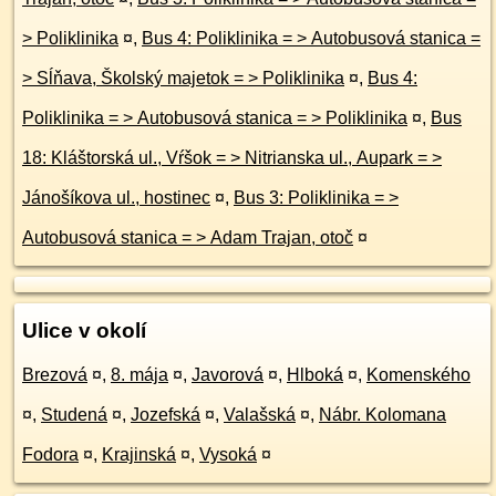
> Poliklinika
¤
,
Bus 4: Poliklinika = > Autobusová stanica =
> Sĺňava, Školský majetok = > Poliklinika
¤
,
Bus 4:
Poliklinika = > Autobusová stanica = > Poliklinika
¤
,
Bus
18: Kláštorská ul., Vŕšok = > Nitrianska ul., Aupark = >
Jánošíkova ul., hostinec
¤
,
Bus 3: Poliklinika = >
Autobusová stanica = > Adam Trajan, otoč
¤
Ulice v okolí
Brezová
¤
,
8. mája
¤
,
Javorová
¤
,
Hlboká
¤
,
Komenského
¤
,
Studená
¤
,
Jozefská
¤
,
Valašská
¤
,
Nábr. Kolomana
Fodora
¤
,
Krajinská
¤
,
Vysoká
¤