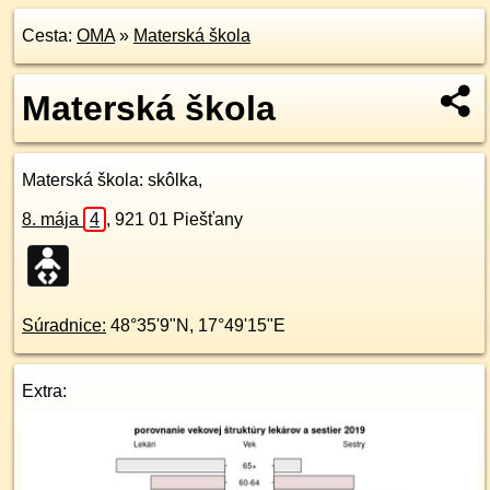
Cesta:
OMA
»
Materská škola
Materská škola
Materská škola
: skôlka,
8. mája
4
,
921 01
Piešťany
Súradnice:
48°35'9"N
,
17°49'15"E
Extra: