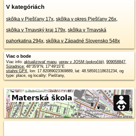
V kategóriách
skôlka v Piešťany 17x
,
skôlka v okres Piešťany 26x
,
skôlka v Trnavský kraj 179x
,
skôlka v Trnavská
pahorkatina 294x
,
skôlka v Západné Slovensko 548x
Viac o bode
Viac info:
aktualizovať mapu
,
uprav v JOSM (pokročilé)
,
909058847
,
Súradnice:
48°35'9"N
,
17°49'15"E
stiahni GPX
, lon: 17.82089023369889, lat: 48.58591118631234, og
type: place, og locality: Piešťany,