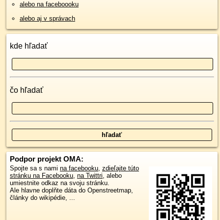
alebo na faceboooku
alebo aj v správach
kde hľadať
čo hľadať
Podpor projekt OMA:
Spojte sa s nami
na facebooku
,
zdieľajte túto
stránku na Facebooku
,
na Twittri
, alebo
umiestnite odkaz na svoju stránku.
Ale hlavne doplňte dáta do Openstreetmap,
články do wikipédie, ...