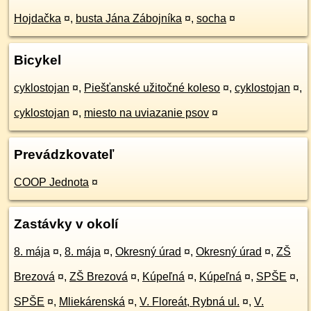
Hojdačka
¤
,
busta Jána Zábojníka
¤
,
socha
¤
Bicykel
cyklostojan
¤
,
Piešťanské užitočné koleso
¤
,
cyklostojan
¤
,
cyklostojan
¤
,
miesto na uviazanie psov
¤
Prevádzkovateľ
COOP Jednota
¤
Zastávky v okolí
8. mája
¤
,
8. mája
¤
,
Okresný úrad
¤
,
Okresný úrad
¤
,
ZŠ
Brezová
¤
,
ZŠ Brezová
¤
,
Kúpeľná
¤
,
Kúpeľná
¤
,
SPŠE
¤
,
SPŠE
¤
,
Mliekárenská
¤
,
V. Floreát, Rybná ul.
¤
,
V.