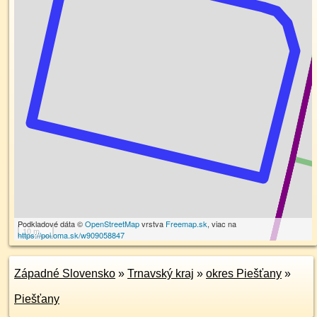
Podkladové dáta ©
OpenStreetMap
vrstva
Freemap.sk
, viac na
10 m
https://poi.oma.sk/w909058847
Západné Slovensko
»
Trnavský kraj
»
okres Piešťany
»
Piešťany