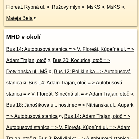
Floreát, Rybná ul.
¤
,
Ružový mlyn
¤
,
MsKS
¤
,
MsKS
¤
,
Mateja Bela
¤
MHD v okolí
Bus 14: Autobusová stanica = > V. Floreát, Kúpeľná ul. = >
Adam Trajan, otoč
¤
,
Bus 20: Kocurice, otoč = >
Detvianska ul., MŠ
¤
,
Bus 12: Poliklinika = > Autobusová
stanica
¤
,
Bus 14: Adam Trajan, otoč = > Autobusová
stanica = > V. Floreát, Slnečná ul. = > Adam Trajan, otoč
¤
,
Bus 18: Jánošíkova ul., hostinec = > Nitrianska ul., Aupark
= > Autobusová stanica
¤
,
Bus 14: Adam Trajan, otoč = >
Autobusová stanica = > V. Floreát, Kúpeľná ul. = > Adam
Trajan, otoč
¤
,
Bus 3: Poliklinika = > Autobusová stanica =