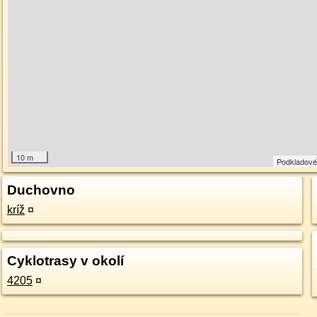
10 m
Podkladové
Duchovno
kríž
¤
Cyklotrasy v okolí
4205
¤