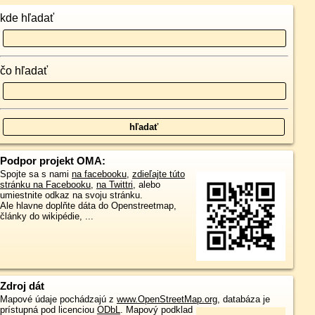
kde hľadať
čo hľadať
Podpor projekt OMA:
Spojte sa s nami
na facebooku
,
zdieľajte túto
stránku na Facebooku
,
na Twittri
, alebo
umiestnite odkaz na svoju stránku.
Ale hlavne doplňte dáta do Openstreetmap,
články do wikipédie, ...
Zdroj dát
Mapové údaje pochádzajú z
www.OpenStreetMap.org
, databáza je
prístupná pod licenciou
ODbL
.
Mapový podklad