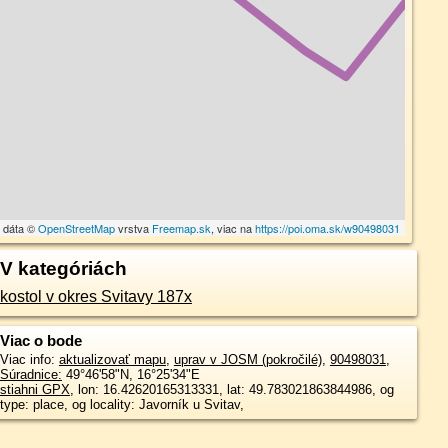
 dáta ©
OpenStreetMap
vrstva
Freemap.sk
, viac na
https://poi.oma.sk/w90498031
V kategóriách
kostol v okres Svitavy 187x
Viac o bode
Viac info:
aktualizovať mapu
,
uprav v JOSM (pokročilé)
,
90498031
,
Súradnice:
49°46'58"N
,
16°25'34"E
stiahni GPX
, lon: 16.42620165313331, lat: 49.783021863844986, og
type: place, og locality: Javorník u Svitav,