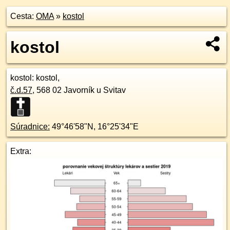
Cesta:
OMA
»
kostol
kostol
kostol
: kostol,
č.d.
57
,
568 02
Javorník u Svitav
Súradnice:
49°46'58"N
,
16°25'34"E
Extra: