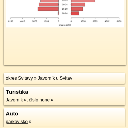
okres Svitavy
»
Javorník u Svitav
Turistika
Javorník
¤
,
číslo none
¤
Auto
parkovisko
¤